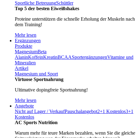
Sportliche Betreuung
Schüttler
Top 5 der besten Eiweißshakes
Proteine unterstützen die schnelle Erholung der Muskeln nach
dem Training!
Mehr lesen
Ergänzungen
Produkte
Magnesium
Beta
Alanin
Koffein
Kreatin
BCAA
Sportergänzungen
Vitamine und
Mineralien
Artikel
Magnesium und Sport
Virtuose Sportnahrung
Ultimative dopingfreie Sportnahrung!
Mehr lesen
Angebote
Nicht auf Lager / Verkauf
Pauschalangebot
2+1 Kostenlos
3+1
Kostenlos
AC Sports Nutrition
Warum mehr für teure Marken bezahlen, wenn Sie die gleiche