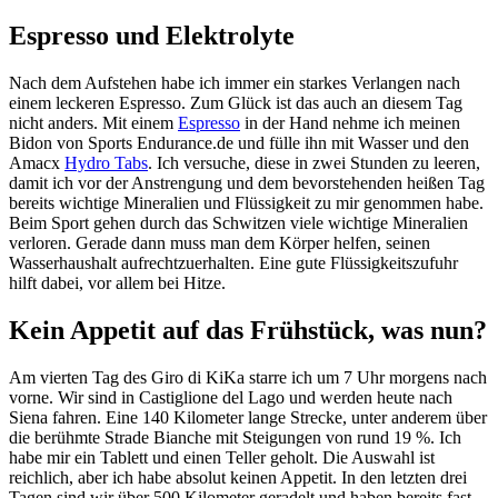
Espresso und Elektrolyte
Nach dem Aufstehen habe ich immer ein starkes Verlangen nach
einem leckeren Espresso. Zum Glück ist das auch an diesem Tag
nicht anders. Mit einem
Espresso
in der Hand nehme ich meinen
Bidon von Sports Endurance.de und fülle ihn mit Wasser und den
Amacx
Hydro Tabs
. Ich versuche, diese in zwei Stunden zu leeren,
damit ich vor der Anstrengung und dem bevorstehenden heißen Tag
bereits wichtige Mineralien und Flüssigkeit zu mir genommen habe.
Beim Sport gehen durch das Schwitzen viele wichtige Mineralien
verloren. Gerade dann muss man dem Körper helfen, seinen
Wasserhaushalt aufrechtzuerhalten. Eine gute Flüssigkeitszufuhr
hilft dabei, vor allem bei Hitze.
Kein Appetit auf das Frühstück, was nun?
Am vierten Tag des Giro di KiKa starre ich um 7 Uhr morgens nach
vorne. Wir sind in Castiglione del Lago und werden heute nach
Siena fahren. Eine 140 Kilometer lange Strecke, unter anderem über
die berühmte Strade Bianche mit Steigungen von rund 19 %. Ich
habe mir ein Tablett und einen Teller geholt. Die Auswahl ist
reichlich, aber ich habe absolut keinen Appetit. In den letzten drei
Tagen sind wir über 500 Kilometer geradelt und haben bereits fast