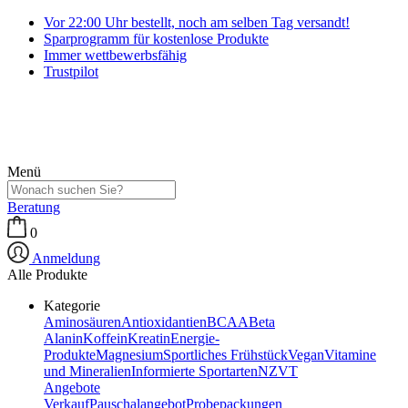
Vor 22:00 Uhr bestellt, noch am selben Tag versandt!
Sparprogramm für kostenlose Produkte
Immer wettbewerbsfähig
Trustpilot
Menü
Beratung
0
Anmeldung
Alle Produkte
Kategorie
Aminosäuren
Antioxidantien
BCAA
Beta
Alanin
Koffein
Kreatin
Energie-
Produkte
Magnesium
Sportliches Frühstück
Vegan
Vitamine
und Mineralien
Informierte Sportarten
NZVT
Angebote
Verkauf
Pauschalangebot
Probepackungen