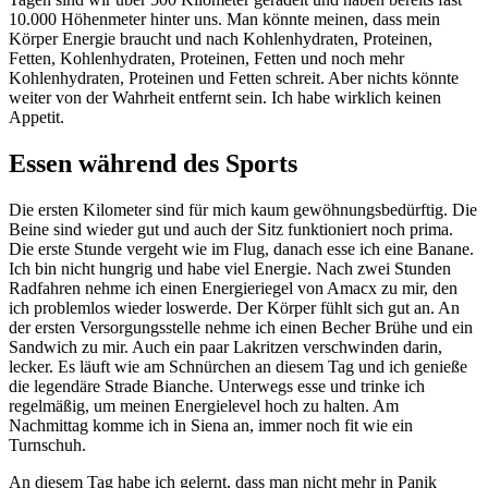
10.000 Höhenmeter hinter uns. Man könnte meinen, dass mein
Körper Energie braucht und nach Kohlenhydraten, Proteinen,
Fetten, Kohlenhydraten, Proteinen, Fetten und noch mehr
Kohlenhydraten, Proteinen und Fetten schreit. Aber nichts könnte
weiter von der Wahrheit entfernt sein. Ich habe wirklich keinen
Appetit.
Essen während des Sports
Die ersten Kilometer sind für mich kaum gewöhnungsbedürftig. Die
Beine sind wieder gut und auch der Sitz funktioniert noch prima.
Die erste Stunde vergeht wie im Flug, danach esse ich eine Banane.
Ich bin nicht hungrig und habe viel Energie. Nach zwei Stunden
Radfahren nehme ich einen Energieriegel von Amacx zu mir, den
ich problemlos wieder loswerde. Der Körper fühlt sich gut an. An
der ersten Versorgungsstelle nehme ich einen Becher Brühe und ein
Sandwich zu mir. Auch ein paar Lakritzen verschwinden darin,
lecker. Es läuft wie am Schnürchen an diesem Tag und ich genieße
die legendäre Strade Bianche. Unterwegs esse und trinke ich
regelmäßig, um meinen Energielevel hoch zu halten. Am
Nachmittag komme ich in Siena an, immer noch fit wie ein
Turnschuh.
An diesem Tag habe ich gelernt, dass man nicht mehr in Panik