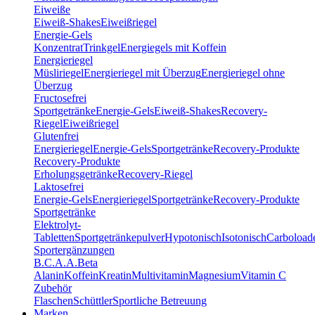
Eiweiße
Eiweiß-Shakes
Eiweißriegel
Energie-Gels
Konzentrat
Trinkgel
Energiegels mit Koffein
Energieriegel
Müsliriegel
Energieriegel mit Überzug
Energieriegel ohne
Überzug
Fructosefrei
Sportgetränke
Energie-Gels
Eiweiß-Shakes
Recovery-
Riegel
Eiweißriegel
Glutenfrei
Energieriegel
Energie-Gels
Sportgetränke
Recovery-Produkte
Recovery-Produkte
Erholungsgetränke
Recovery-Riegel
Laktosefrei
Energie-Gels
Energieriegel
Sportgetränke
Recovery-Produkte
Sportgetränke
Elektrolyt-
Tabletten
Sportgetränkepulver
Hypotonisch
Isotonisch
Carboload
Sportergänzungen
B.C.A.A.
Beta
Alanin
Koffein
Kreatin
Multivitamin
Magnesium
Vitamin C
Zubehör
Flaschen
Schüttler
Sportliche Betreuung
Marken