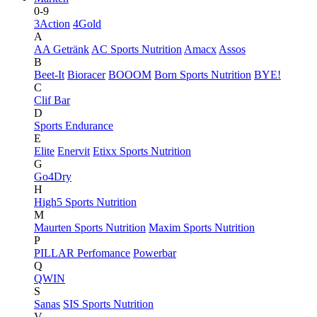
0-9
3Action
4Gold
A
AA Getränk
AC Sports Nutrition
Amacx
Assos
B
Beet-It
Bioracer
BOOOM
Born Sports Nutrition
BYE!
C
Clif Bar
D
Sports Endurance
E
Elite
Enervit
Etixx Sports Nutrition
G
Go4Dry
H
High5 Sports Nutrition
M
Maurten Sports Nutrition
Maxim Sports Nutrition
P
PILLAR Perfomance
Powerbar
Q
QWIN
S
Sanas
SIS Sports Nutrition
V