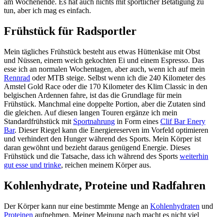
am Wochenende. Es hat auch nichts mit sportlicher Betätigung zu
tun, aber ich mag es einfach.
Frühstück für Radsportler
Mein tägliches Frühstück besteht aus etwas Hüttenkäse mit Obst
und Nüssen, einem weich gekochten Ei und einem Espresso. Das
esse ich an normalen Wochentagen, aber auch, wenn ich auf mein
Rennrad
oder MTB steige. Selbst wenn ich die 240 Kilometer des
Amstel Gold Race oder die 170 Kilometer des Klim Classic in den
belgischen Ardennen fahre, ist das die Grundlage für mein
Frühstück. Manchmal eine doppelte Portion, aber die Zutaten sind
die gleichen. Auf diesen langen Touren ergänze ich mein
Standardfrühstück mit
Sportnahrung
in Form eines
Clif Bar Enery
Bar
. Dieser Riegel kann die Energiereserven im Vorfeld optimieren
und verhindert den Hunger während des Sports. Mein Körper ist
daran gewöhnt und bezieht daraus genügend Energie. Dieses
Frühstück und die Tatsache, dass ich während des Sports
weiterhin
gut esse und trinke
, reichen meinem Körper aus.
Kohlenhydrate, Proteine und Radfahren
Der Körper kann nur eine bestimmte Menge an
Kohlenhydraten
und
Proteinen
aufnehmen. Meiner Meinung nach macht es nicht viel