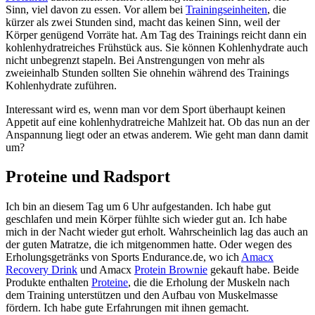
Sinn, viel davon zu essen. Vor allem bei
Trainingseinheiten
, die
kürzer als zwei Stunden sind, macht das keinen Sinn, weil der
Körper genügend Vorräte hat. Am Tag des Trainings reicht dann ein
kohlenhydratreiches Frühstück aus. Sie können Kohlenhydrate auch
nicht unbegrenzt stapeln. Bei Anstrengungen von mehr als
zweieinhalb Stunden sollten Sie ohnehin während des Trainings
Kohlenhydrate zuführen.
Interessant wird es, wenn man vor dem Sport überhaupt keinen
Appetit auf eine kohlenhydratreiche Mahlzeit hat. Ob das nun an der
Anspannung liegt oder an etwas anderem. Wie geht man dann damit
um?
Proteine und Radsport
Ich bin an diesem Tag um 6 Uhr aufgestanden. Ich habe gut
geschlafen und mein Körper fühlte sich wieder gut an. Ich habe
mich in der Nacht wieder gut erholt. Wahrscheinlich lag das auch an
der guten Matratze, die ich mitgenommen hatte. Oder wegen des
Erholungsgetränks von Sports Endurance.de, wo ich
Amacx
Recovery Drink
und Amacx
Protein Brownie
gekauft habe. Beide
Produkte enthalten
Proteine
, die die Erholung der Muskeln nach
dem Training unterstützen und den Aufbau von Muskelmasse
fördern. Ich habe gute Erfahrungen mit ihnen gemacht.