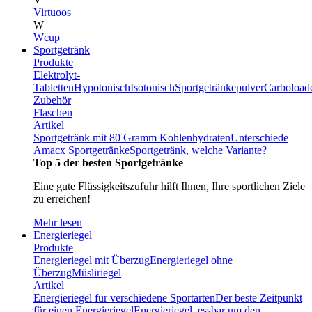
Virtuoos
W
Wcup
Sportgetränk
Produkte
Elektrolyt-
Tabletten
Hypotonisch
Isotonisch
Sportgetränkepulver
Carboload
Zubehör
Flaschen
Artikel
Sportgetränk mit 80 Gramm Kohlenhydraten
Unterschiede
Amacx Sportgetränke
Sportgetränk, welche Variante?
Top 5 der besten Sportgetränke
Eine gute Flüssigkeitszufuhr hilft Ihnen, Ihre sportlichen Ziele
zu erreichen!
Mehr lesen
Energieriegel
Produkte
Energieriegel mit Überzug
Energieriegel ohne
Überzug
Müsliriegel
Artikel
Energieriegel für verschiedene Sportarten
Der beste Zeitpunkt
für einen Energieriegel
Energieriegel, essbar um den