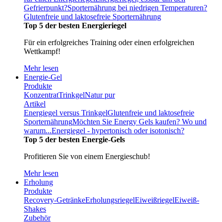
Gefrierpunkt?
Sporternährung bei niedrigen Temperaturen?
Glutenfreie und laktosefreie Sporternährung
Top 5 der besten Energieriegel
Für ein erfolgreiches Training oder einen erfolgreichen
Wettkampf!
Mehr lesen
Energie-Gel
Produkte
Konzentrat
Trinkgel
Natur pur
Artikel
Energiegel versus Trinkgel
Glutenfreie und laktosefreie
Sporternährung
Möchten Sie Energy Gels kaufen? Wo und
warum...
Energiegel - hypertonisch oder isotonisch?
Top 5 der besten Energie-Gels
Profitieren Sie von einem Energieschub!
Mehr lesen
Erholung
Produkte
Recovery-Getränke
Erholungsriegel
Eiweißriegel
Eiweiß-
Shakes
Zubehör