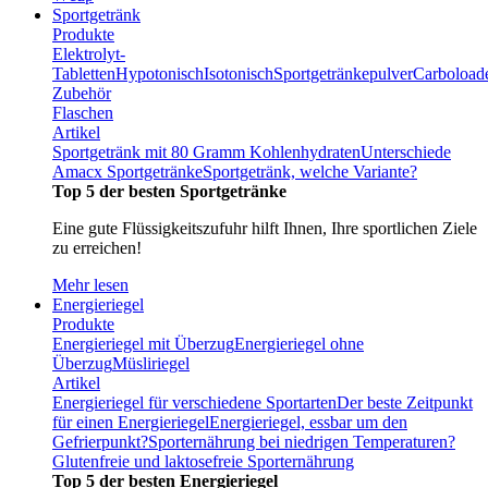
Sportgetränk
Produkte
Elektrolyt-
Tabletten
Hypotonisch
Isotonisch
Sportgetränkepulver
Carboload
Zubehör
Flaschen
Artikel
Sportgetränk mit 80 Gramm Kohlenhydraten
Unterschiede
Amacx Sportgetränke
Sportgetränk, welche Variante?
Top 5 der besten Sportgetränke
Eine gute Flüssigkeitszufuhr hilft Ihnen, Ihre sportlichen Ziele
zu erreichen!
Mehr lesen
Energieriegel
Produkte
Energieriegel mit Überzug
Energieriegel ohne
Überzug
Müsliriegel
Artikel
Energieriegel für verschiedene Sportarten
Der beste Zeitpunkt
für einen Energieriegel
Energieriegel, essbar um den
Gefrierpunkt?
Sporternährung bei niedrigen Temperaturen?
Glutenfreie und laktosefreie Sporternährung
Top 5 der besten Energieriegel