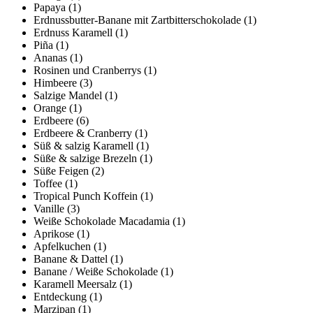
Papaya
(1)
Erdnussbutter-Banane mit Zartbitterschokolade
(1)
Erdnuss Karamell
(1)
Piña
(1)
Ananas
(1)
Rosinen und Cranberrys
(1)
Himbeere
(3)
Salzige Mandel
(1)
Orange
(1)
Erdbeere
(6)
Erdbeere & Cranberry
(1)
Süß & salzig Karamell
(1)
Süße & salzige Brezeln
(1)
Süße Feigen
(2)
Toffee
(1)
Tropical Punch Koffein
(1)
Vanille
(3)
Weiße Schokolade Macadamia
(1)
Aprikose
(1)
Apfelkuchen
(1)
Banane & Dattel
(1)
Banane / Weiße Schokolade
(1)
Karamell Meersalz
(1)
Entdeckung
(1)
Marzipan
(1)