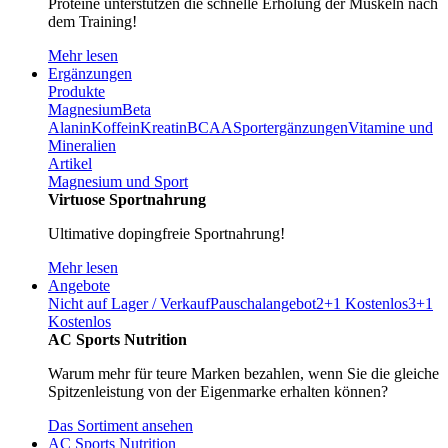
Proteine unterstützen die schnelle Erholung der Muskeln nach
dem Training!
Mehr lesen
Ergänzungen
Produkte
Magnesium
Beta
Alanin
Koffein
Kreatin
BCAA
Sportergänzungen
Vitamine und
Mineralien
Artikel
Magnesium und Sport
Virtuose Sportnahrung
Ultimative dopingfreie Sportnahrung!
Mehr lesen
Angebote
Nicht auf Lager / Verkauf
Pauschalangebot
2+1 Kostenlos
3+1
Kostenlos
AC Sports Nutrition
Warum mehr für teure Marken bezahlen, wenn Sie die gleiche
Spitzenleistung von der Eigenmarke erhalten können?
Das Sortiment ansehen
AC Sports Nutrition