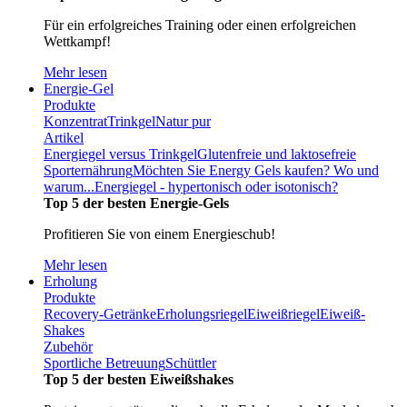
Für ein erfolgreiches Training oder einen erfolgreichen
Wettkampf!
Mehr lesen
Energie-Gel
Produkte
Konzentrat
Trinkgel
Natur pur
Artikel
Energiegel versus Trinkgel
Glutenfreie und laktosefreie
Sporternährung
Möchten Sie Energy Gels kaufen? Wo und
warum...
Energiegel - hypertonisch oder isotonisch?
Top 5 der besten Energie-Gels
Profitieren Sie von einem Energieschub!
Mehr lesen
Erholung
Produkte
Recovery-Getränke
Erholungsriegel
Eiweißriegel
Eiweiß-
Shakes
Zubehör
Sportliche Betreuung
Schüttler
Top 5 der besten Eiweißshakes