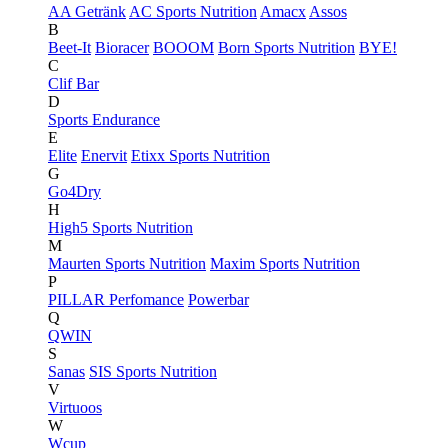
AA Getränk
AC Sports Nutrition
Amacx
Assos
B
Beet-It
Bioracer
BOOOM
Born Sports Nutrition
BYE!
C
Clif Bar
D
Sports Endurance
E
Elite
Enervit
Etixx Sports Nutrition
G
Go4Dry
H
High5 Sports Nutrition
M
Maurten Sports Nutrition
Maxim Sports Nutrition
P
PILLAR Perfomance
Powerbar
Q
QWIN
S
Sanas
SIS Sports Nutrition
V
Virtuoos
W
Wcup