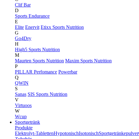
Clif Bar
D
Sports Endurance
E
Elite
Enervit
Etixx Sports Nutrition
G
Go4Dry
H
High5 Sports Nutrition
M
Maurten Sports Nutrition
Maxim Sports Nutrition
P
PILLAR Perfomance
Powerbar
Q
QWIN
S
Sanas
SIS Sports Nutrition
V
Virtuoos
W
Wcup
Sportgetränk
Produkte
Elektrolyt-Tabletten
Hypotonisch
Isotonisch
Sportgetränkepulver
Zubehör