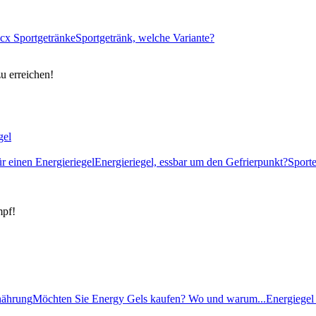
cx Sportgetränke
Sportgetränk, welche Variante?
zu erreichen!
gel
ür einen Energieriegel
Energieriegel, essbar um den Gefrierpunkt?
Sport
mpf!
rnährung
Möchten Sie Energy Gels kaufen? Wo und warum...
Energiegel 