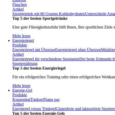
Flaschen
Artikel
Sportgetränk mit 80 Gramm Kohlenhydraten
Unterschiede Ama
Top 5 der besten Sportgetränke
Eine gute Flüssigkeitszufuhr hilft Ihnen, Ihre sportlichen Ziele 
Mehr lesen
Energieriegel
Produkte
Energieriegel mit Überzug
Energieriegel ohne Überzug
Müslirie
Artikel
Energieriegel für verschiedene Sportarten
Der beste Zeitpunkt f
Sporternährung
Top 5 der besten Energieriegel
Für ein erfolgreiches Training oder einen erfolgreichen Wettka
Mehr lesen
Energie-Gel
Produkte
Konzentrat
Trinkgel
Natur pur
Artikel
Energiegel versus Trinkgel
Glutenfreie und laktosefreie Sporte
Top 5 der besten Energie-Gels