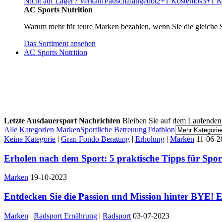
Nicht auf Lager / Verkauf
Pauschalangebot
2+1 Kostenlos
3+1 K
AC Sports Nutrition
Warum mehr für teure Marken bezahlen, wenn Sie die gleiche 
Das Sortiment ansehen
AC Sports Nutrition
Letzte Ausdauersport Nachrichten
Bleiben Sie auf dem Laufenden
Alle Kategorien
Marken
Sportliche Betreuung
Triathlon
Keine Kategorie
|
Gran Fondo Beratung
|
Erholung
|
Marken
11-06-2
Erholen nach dem Sport: 5 praktische Tipps für Spor
Marken
19-10-2023
Entdecken Sie die Passion und Mission hinter BYE!
Marken
|
Radsport Ernährung
|
Radsport
03-07-2023