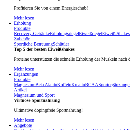
Profitieren Sie von einem Energieschub!
Mehr lesen
Erholung
Produkte
Recovery-Getränke
Erholungsriegel
Eiweißriegel
Eiweiß-Shakes
Zubehör
Sportliche Betreuung
Schüttler
Top 5 der besten Eiweißshakes
Proteine unterstützen die schnelle Erholung der Muskeln nach 
Mehr lesen
Ergänzungen
Produkte
Magnesium
Beta Alanin
Koffein
Kreatin
BCAA
Sportergänzunge
Artikel
Magnesium und Sport
Virtuose Sportnahrung
Ultimative dopingfreie Sportnahrung!
Mehr lesen
Angebote