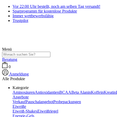
Vor 22:00 Uhr bestellt, noch am selben Tag versandt!
Sparprogramm für kostenlose Produkte
Immer wettbewerbsfähig
Trustpilot
Menü
Beratung
0
Anmeldung
Alle Produkte
Kategorie
Aminosäuren
Antioxidantien
BCAA
Beta Alanin
Koffein
Kreatin
Angebote
Verkauf
Pauschalangebot
Probepackungen
Eiweiße
Eiweiß-Shakes
Eiweißriegel
Energie-Gels