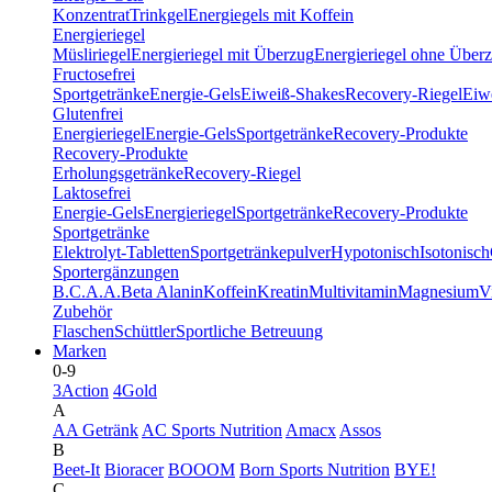
Konzentrat
Trinkgel
Energiegels mit Koffein
Energieriegel
Müsliriegel
Energieriegel mit Überzug
Energieriegel ohne Über
Fructosefrei
Sportgetränke
Energie-Gels
Eiweiß-Shakes
Recovery-Riegel
Eiwe
Glutenfrei
Energieriegel
Energie-Gels
Sportgetränke
Recovery-Produkte
Recovery-Produkte
Erholungsgetränke
Recovery-Riegel
Laktosefrei
Energie-Gels
Energieriegel
Sportgetränke
Recovery-Produkte
Sportgetränke
Elektrolyt-Tabletten
Sportgetränkepulver
Hypotonisch
Isotonisch
Sportergänzungen
B.C.A.A.
Beta Alanin
Koffein
Kreatin
Multivitamin
Magnesium
V
Zubehör
Flaschen
Schüttler
Sportliche Betreuung
Marken
0-9
3Action
4Gold
A
AA Getränk
AC Sports Nutrition
Amacx
Assos
B
Beet-It
Bioracer
BOOOM
Born Sports Nutrition
BYE!
C