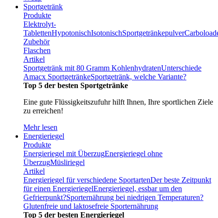
Sportgetränk
Produkte
Elektrolyt-
Tabletten
Hypotonisch
Isotonisch
Sportgetränkepulver
Carboload
Zubehör
Flaschen
Artikel
Sportgetränk mit 80 Gramm Kohlenhydraten
Unterschiede
Amacx Sportgetränke
Sportgetränk, welche Variante?
Top 5 der besten Sportgetränke
Eine gute Flüssigkeitszufuhr hilft Ihnen, Ihre sportlichen Ziele
zu erreichen!
Mehr lesen
Energieriegel
Produkte
Energieriegel mit Überzug
Energieriegel ohne
Überzug
Müsliriegel
Artikel
Energieriegel für verschiedene Sportarten
Der beste Zeitpunkt
für einen Energieriegel
Energieriegel, essbar um den
Gefrierpunkt?
Sporternährung bei niedrigen Temperaturen?
Glutenfreie und laktosefreie Sporternährung
Top 5 der besten Energieriegel