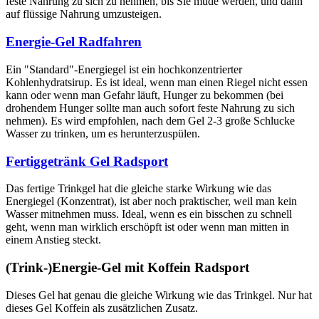
feste Nahrung zu sich zu nehmen, bis Sie müde werden, und dann
auf flüssige Nahrung umzusteigen.
Energie-Gel Radfahren
Ein "Standard"-Energiegel ist ein hochkonzentrierter
Kohlenhydratsirup. Es ist ideal, wenn man einen Riegel nicht essen
kann oder wenn man Gefahr läuft, Hunger zu bekommen (bei
drohendem Hunger sollte man auch sofort feste Nahrung zu sich
nehmen). Es wird empfohlen, nach dem Gel 2-3 große Schlucke
Wasser zu trinken, um es herunterzuspülen.
Fertiggetränk Gel Radsport
Das fertige Trinkgel hat die gleiche starke Wirkung wie das
Energiegel (Konzentrat), ist aber noch praktischer, weil man kein
Wasser mitnehmen muss. Ideal, wenn es ein bisschen zu schnell
geht, wenn man wirklich erschöpft ist oder wenn man mitten in
einem Anstieg steckt.
(Trink-)Energie-Gel mit Koffein Radsport
Dieses Gel hat genau die gleiche Wirkung wie das Trinkgel. Nur hat
dieses Gel Koffein als zusätzlichen Zusatz.