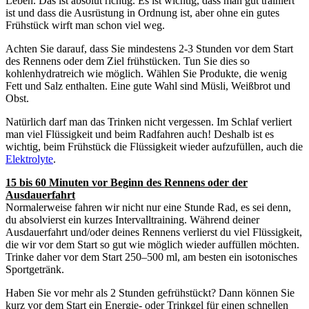
Leben. Das ist absolut richtig. Es ist wichtig, dass man gut trainiert
ist und dass die Ausrüstung in Ordnung ist, aber ohne ein gutes
Frühstück wirft man schon viel weg.
Achten Sie darauf, dass Sie mindestens 2-3 Stunden vor dem Start
des Rennens oder dem Ziel frühstücken. Tun Sie dies so
kohlenhydratreich wie möglich. Wählen Sie Produkte, die wenig
Fett und Salz enthalten. Eine gute Wahl sind Müsli, Weißbrot und
Obst.
Natürlich darf man das Trinken nicht vergessen. Im Schlaf verliert
man viel Flüssigkeit und beim Radfahren auch! Deshalb ist es
wichtig, beim Frühstück die Flüssigkeit wieder aufzufüllen, auch die
Elektrolyte
.
15 bis 60 Minuten vor Beginn des Rennens oder der
Ausdauerfahrt
Normalerweise fahren wir nicht nur eine Stunde Rad, es sei denn,
du absolvierst ein kurzes Intervalltraining. Während deiner
Ausdauerfahrt und/oder deines Rennens verlierst du viel Flüssigkeit,
die wir vor dem Start so gut wie möglich wieder auffüllen möchten.
Trinke daher vor dem Start 250–500 ml, am besten ein isotonisches
Sportgetränk.
Haben Sie vor mehr als 2 Stunden gefrühstückt? Dann können Sie
kurz vor dem Start ein Energie- oder Trinkgel für einen schnellen