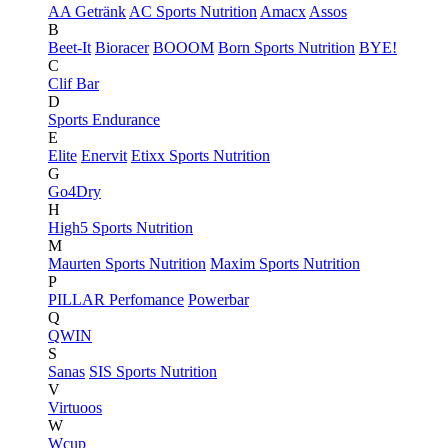
AA Getränk
AC Sports Nutrition
Amacx
Assos
B
Beet-It
Bioracer
BOOOM
Born Sports Nutrition
BYE!
C
Clif Bar
D
Sports Endurance
E
Elite
Enervit
Etixx Sports Nutrition
G
Go4Dry
H
High5 Sports Nutrition
M
Maurten Sports Nutrition
Maxim Sports Nutrition
P
PILLAR Perfomance
Powerbar
Q
QWIN
S
Sanas
SIS Sports Nutrition
V
Virtuoos
W
Wcup