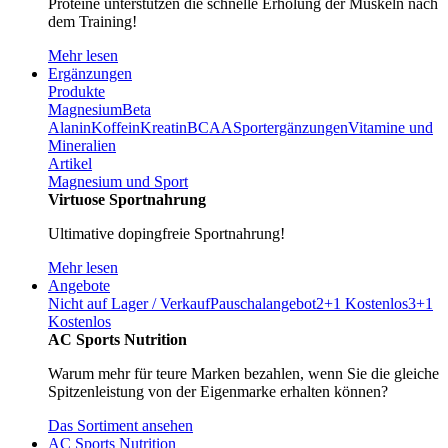
Proteine unterstützen die schnelle Erholung der Muskeln nach
dem Training!
Mehr lesen
Ergänzungen
Produkte
Magnesium
Beta
Alanin
Koffein
Kreatin
BCAA
Sportergänzungen
Vitamine und
Mineralien
Artikel
Magnesium und Sport
Virtuose Sportnahrung
Ultimative dopingfreie Sportnahrung!
Mehr lesen
Angebote
Nicht auf Lager / Verkauf
Pauschalangebot
2+1 Kostenlos
3+1
Kostenlos
AC Sports Nutrition
Warum mehr für teure Marken bezahlen, wenn Sie die gleiche
Spitzenleistung von der Eigenmarke erhalten können?
Das Sortiment ansehen
AC Sports Nutrition