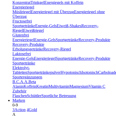
Konzentrat
Trinkgel
Energiegels mit Koffein
Energieriegel
Müsliriegel
Energieriegel mit Überzug
Energieriegel ohne
Überzug
Fructosefrei
Sportgetränke
Energie-Gels
Eiweiß-Shakes
Recovery-
Riegel
Eiweißriegel
Glutenfrei
Energieriegel
Energie-Gels
Sportgetränke
Recovery-Produkte
Recovery-Produkte
Erholungsgetränke
Recovery-Riegel
Laktosefrei
Energie-Gels
Energieriegel
Sportgetränke
Recovery-Produkte
Sportgetränke
Elektrolyt-
Tabletten
Sportgetränkepulver
Hypotonisch
Isotonisch
Carboload
Sportergänzungen
B.C.A.A.
Beta
Alanin
Koffein
Kreatin
Multivitamin
Magnesium
Vitamin C
Zubehör
Flaschen
Schüttler
Sportliche Betreuung
Marken
0-9
3Action
4Gold
A