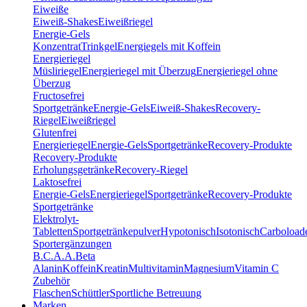
Eiweiße
Eiweiß-Shakes
Eiweißriegel
Energie-Gels
Konzentrat
Trinkgel
Energiegels mit Koffein
Energieriegel
Müsliriegel
Energieriegel mit Überzug
Energieriegel ohne
Überzug
Fructosefrei
Sportgetränke
Energie-Gels
Eiweiß-Shakes
Recovery-
Riegel
Eiweißriegel
Glutenfrei
Energieriegel
Energie-Gels
Sportgetränke
Recovery-Produkte
Recovery-Produkte
Erholungsgetränke
Recovery-Riegel
Laktosefrei
Energie-Gels
Energieriegel
Sportgetränke
Recovery-Produkte
Sportgetränke
Elektrolyt-
Tabletten
Sportgetränkepulver
Hypotonisch
Isotonisch
Carboload
Sportergänzungen
B.C.A.A.
Beta
Alanin
Koffein
Kreatin
Multivitamin
Magnesium
Vitamin C
Zubehör
Flaschen
Schüttler
Sportliche Betreuung
Marken