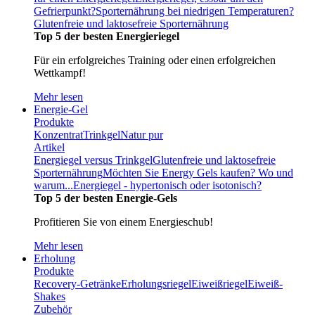
Gefrierpunkt?
Sporternährung bei niedrigen Temperaturen?
Glutenfreie und laktosefreie Sporternährung
Top 5 der besten Energieriegel
Für ein erfolgreiches Training oder einen erfolgreichen
Wettkampf!
Mehr lesen
Energie-Gel
Produkte
Konzentrat
Trinkgel
Natur pur
Artikel
Energiegel versus Trinkgel
Glutenfreie und laktosefreie
Sporternährung
Möchten Sie Energy Gels kaufen? Wo und
warum...
Energiegel - hypertonisch oder isotonisch?
Top 5 der besten Energie-Gels
Profitieren Sie von einem Energieschub!
Mehr lesen
Erholung
Produkte
Recovery-Getränke
Erholungsriegel
Eiweißriegel
Eiweiß-
Shakes
Zubehör