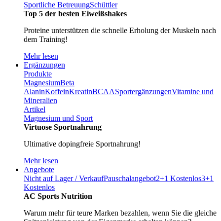
Sportliche Betreuung
Schüttler
Top 5 der besten Eiweißshakes
Proteine unterstützen die schnelle Erholung der Muskeln nach
dem Training!
Mehr lesen
Ergänzungen
Produkte
Magnesium
Beta
Alanin
Koffein
Kreatin
BCAA
Sportergänzungen
Vitamine und
Mineralien
Artikel
Magnesium und Sport
Virtuose Sportnahrung
Ultimative dopingfreie Sportnahrung!
Mehr lesen
Angebote
Nicht auf Lager / Verkauf
Pauschalangebot
2+1 Kostenlos
3+1
Kostenlos
AC Sports Nutrition
Warum mehr für teure Marken bezahlen, wenn Sie die gleiche