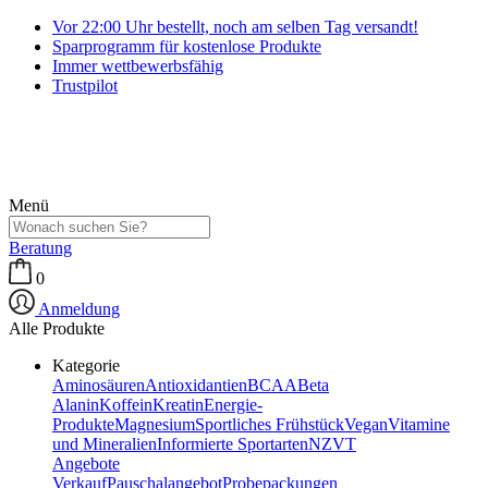
Vor 22:00 Uhr bestellt, noch am selben Tag versandt!
Sparprogramm für kostenlose Produkte
Immer wettbewerbsfähig
Trustpilot
Menü
Beratung
0
Anmeldung
Alle Produkte
Kategorie
Aminosäuren
Antioxidantien
BCAA
Beta
Alanin
Koffein
Kreatin
Energie-
Produkte
Magnesium
Sportliches Frühstück
Vegan
Vitamine
und Mineralien
Informierte Sportarten
NZVT
Angebote
Verkauf
Pauschalangebot
Probepackungen