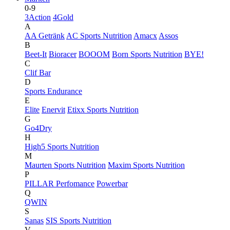
0-9
3Action
4Gold
A
AA Getränk
AC Sports Nutrition
Amacx
Assos
B
Beet-It
Bioracer
BOOOM
Born Sports Nutrition
BYE!
C
Clif Bar
D
Sports Endurance
E
Elite
Enervit
Etixx Sports Nutrition
G
Go4Dry
H
High5 Sports Nutrition
M
Maurten Sports Nutrition
Maxim Sports Nutrition
P
PILLAR Perfomance
Powerbar
Q
QWIN
S
Sanas
SIS Sports Nutrition
V