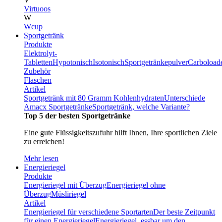
Virtuoos
W
Wcup
Sportgetränk
Produkte
Elektrolyt-
Tabletten
Hypotonisch
Isotonisch
Sportgetränkepulver
Carboload
Zubehör
Flaschen
Artikel
Sportgetränk mit 80 Gramm Kohlenhydraten
Unterschiede
Amacx Sportgetränke
Sportgetränk, welche Variante?
Top 5 der besten Sportgetränke
Eine gute Flüssigkeitszufuhr hilft Ihnen, Ihre sportlichen Ziele
zu erreichen!
Mehr lesen
Energieriegel
Produkte
Energieriegel mit Überzug
Energieriegel ohne
Überzug
Müsliriegel
Artikel
Energieriegel für verschiedene Sportarten
Der beste Zeitpunkt
für einen Energieriegel
Energieriegel, essbar um den