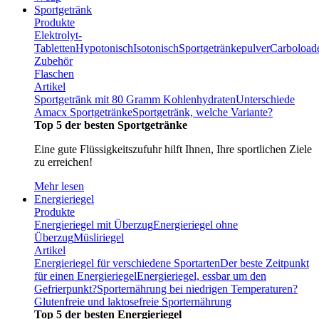
Sportgetränk
Produkte
Elektrolyt-
Tabletten
Hypotonisch
Isotonisch
Sportgetränkepulver
Carboload
Zubehör
Flaschen
Artikel
Sportgetränk mit 80 Gramm Kohlenhydraten
Unterschiede
Amacx Sportgetränke
Sportgetränk, welche Variante?
Top 5 der besten Sportgetränke
Eine gute Flüssigkeitszufuhr hilft Ihnen, Ihre sportlichen Ziele
zu erreichen!
Mehr lesen
Energieriegel
Produkte
Energieriegel mit Überzug
Energieriegel ohne
Überzug
Müsliriegel
Artikel
Energieriegel für verschiedene Sportarten
Der beste Zeitpunkt
für einen Energieriegel
Energieriegel, essbar um den
Gefrierpunkt?
Sporternährung bei niedrigen Temperaturen?
Glutenfreie und laktosefreie Sporternährung
Top 5 der besten Energieriegel