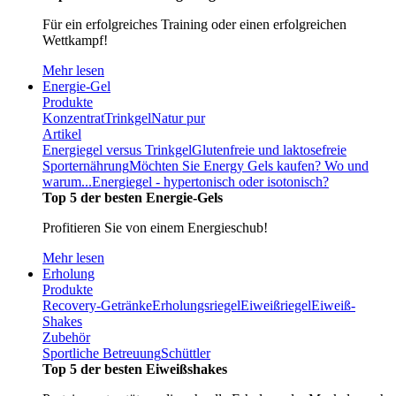
Für ein erfolgreiches Training oder einen erfolgreichen
Wettkampf!
Mehr lesen
Energie-Gel
Produkte
Konzentrat
Trinkgel
Natur pur
Artikel
Energiegel versus Trinkgel
Glutenfreie und laktosefreie
Sporternährung
Möchten Sie Energy Gels kaufen? Wo und
warum...
Energiegel - hypertonisch oder isotonisch?
Top 5 der besten Energie-Gels
Profitieren Sie von einem Energieschub!
Mehr lesen
Erholung
Produkte
Recovery-Getränke
Erholungsriegel
Eiweißriegel
Eiweiß-
Shakes
Zubehör
Sportliche Betreuung
Schüttler
Top 5 der besten Eiweißshakes