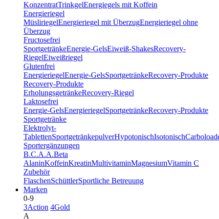
Konzentrat
Trinkgel
Energiegels mit Koffein
Energieriegel
Müsliriegel
Energieriegel mit Überzug
Energieriegel ohne
Überzug
Fructosefrei
Sportgetränke
Energie-Gels
Eiweiß-Shakes
Recovery-
Riegel
Eiweißriegel
Glutenfrei
Energieriegel
Energie-Gels
Sportgetränke
Recovery-Produkte
Recovery-Produkte
Erholungsgetränke
Recovery-Riegel
Laktosefrei
Energie-Gels
Energieriegel
Sportgetränke
Recovery-Produkte
Sportgetränke
Elektrolyt-
Tabletten
Sportgetränkepulver
Hypotonisch
Isotonisch
Carboload
Sportergänzungen
B.C.A.A.
Beta
Alanin
Koffein
Kreatin
Multivitamin
Magnesium
Vitamin C
Zubehör
Flaschen
Schüttler
Sportliche Betreuung
Marken
0-9
3Action
4Gold
A