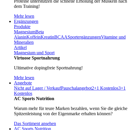
Proteine unterstützen die schnelle Erholung der Muskeln nach
dem Training!
Mehr lesen
Ergänzungen
Produkte
Magnesium
Beta
Alanin
Koffein
Kreatin
BCAA
Sportergänzungen
Vitamine und
Mineralien
Artikel
Magnesium und Sport
Virtuose Sportnahrung
Ultimative dopingfreie Sportnahrung!
Mehr lesen
Angebote
Nicht auf Lager / Verkauf
Pauschalangebot
2+1 Kostenlos
3+1
Kostenlos
AC Sports Nutrition
Warum mehr für teure Marken bezahlen, wenn Sie die gleiche
Spitzenleistung von der Eigenmarke erhalten können?
Das Sortiment ansehen
AC Sports Nutrition