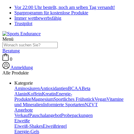
Vor 22:00 Uhr bestellt, noch am selben Tag versandt!
Sparprogramm für kostenlose Produkte
Immer wettbewerbsfähig
Trustpilot
Menü
Beratung
0
Anmeldung
Alle Produkte
Kategorie
Aminosäuren
Antioxidantien
BCAA
Beta
Alanin
Koffein
Kreatin
Energie-
Produkte
Magnesium
Sportliches Frühstück
Vegan
Vitamine
und Mineralien
Informierte Sportarten
NZVT
Angebote
Verkauf
Pauschalangebot
Probepackungen
Eiweiße
Eiweiß-Shakes
Eiweißriegel
Energie-Gels