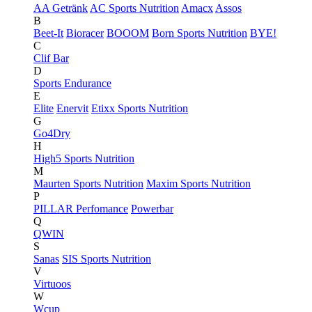
AA Getränk
AC Sports Nutrition
Amacx
Assos
B
Beet-It
Bioracer
BOOOM
Born Sports Nutrition
BYE!
C
Clif Bar
D
Sports Endurance
E
Elite
Enervit
Etixx Sports Nutrition
G
Go4Dry
H
High5 Sports Nutrition
M
Maurten Sports Nutrition
Maxim Sports Nutrition
P
PILLAR Perfomance
Powerbar
Q
QWIN
S
Sanas
SIS Sports Nutrition
V
Virtuoos
W
Wcup