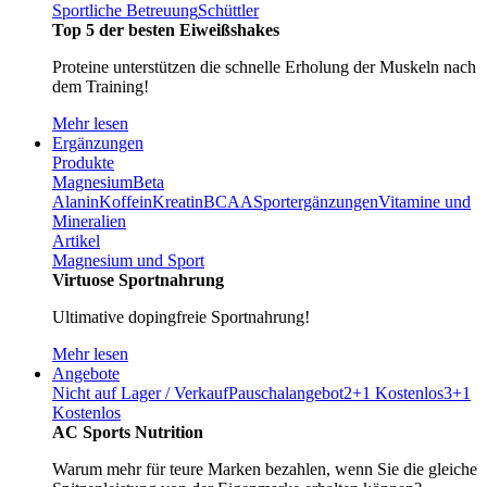
Sportliche Betreuung
Schüttler
Top 5 der besten Eiweißshakes
Proteine unterstützen die schnelle Erholung der Muskeln nach
dem Training!
Mehr lesen
Ergänzungen
Produkte
Magnesium
Beta
Alanin
Koffein
Kreatin
BCAA
Sportergänzungen
Vitamine und
Mineralien
Artikel
Magnesium und Sport
Virtuose Sportnahrung
Ultimative dopingfreie Sportnahrung!
Mehr lesen
Angebote
Nicht auf Lager / Verkauf
Pauschalangebot
2+1 Kostenlos
3+1
Kostenlos
AC Sports Nutrition
Warum mehr für teure Marken bezahlen, wenn Sie die gleiche