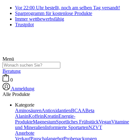
Vor 22:00 Uhr bestellt, noch am selben Tag versandt!
Sparprogramm für kostenlose Produkte
Immer wettbewerbsfähig
Trustpilot
Menü
Beratung
0
Anmeldung
Alle Produkte
Kategorie
Aminosäuren
Antioxidantien
BCAA
Beta
Alanin
Koffein
Kreatin
Energie-
Produkte
Magnesium
Sportliches Frühstück
Vegan
Vitamine
und Mineralien
Informierte Sportarten
NZVT
Angebote
Verkauf
Pauschalangebot
Probepackungen