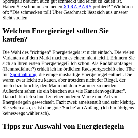
Sportspaß braucht, auch gut schmeckt und leicht zu kauen ist.
Haben Sie schon unsere neuen
XTRA BARS
probiert? "Wir hören
oft: "Die schmecken toll! Über Geschmack lässt sich aus unserer
Sicht streiten.
Welchen Energieriegel sollten Sie
kaufen?
Die Wahl des "richtigen" Energieriegels ist nicht einfach. Die vielen
Varianten auf dem Markt machen es einem nicht leicht. Erinnern Sie
sich an Ihren ersten Energieriegel? Ich schon. Als Radfahranfänger
(Rennradfahrer?) erhielt ich im örtlichen Radsportgeschäft eine Tüte
mit
Sportnahrung
, die einige müsliartige Energieriegel enthielt. Die
waren zwar leicht zu kauen, aber trotzdem nicht der Riegel, der
mich dazu brachte, den Mann mit dem Hammer zu meiden.
Außerdem sahen sie ein bisschen aus wie Kanarienvogelfutter".
Danach bin ich schnell zu einer anderen Marke und Art von
Energieriegeln gewechselt. Fazit zwei: ameisensüß und sehr klebrig.
Sie sehen also, es ist eine gute 'Suche' am Anfang. (Ich bin übrigens
keineswegs wählerisch).
Tipps zur Auswahl von Energieriegeln