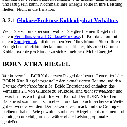
und lästig sein kann. Nochmals: Ihre Energie sollte in Ihre Leistung
fließen. Nicht in die Irritation.
3. 2:1
Glukose/Fruktose-Kohlenhydrat-Verhältnis
Wenn Sie schon dabei sind, wählen Sie gleich einen Riegel mit
einem
Verhältnis von 2:1 Glukose/Fruktose
. In Kombination mit
einem
Sportgetränk
mit demselben Verhältnis können Sie so Ihren
Energiebedarf leichter decken und schaffen es, bis zu 90 Gramm
Kohlenhydrate pro Stunde zu sich zu nehmen. Mehr Energie!
BORN XTRA RIEGEL
Vor kurzem hat BORN die ersten Riegel der 'neuen Generation' der
BORN Xtra Riegel vorgestellt: den aktualisierten
Banana
und den
Orange
dark chocolate nibs
. Beide Energieriegel enthalten das
Verhältnis 2:1 von Glukose zu Fruktose, sind
nicht schmelzend
und
- was für uns wichtig ist - frei von Palmöl. Der BORN Xtra Bar
Banane ist somit nicht schmelzend und kann auch bei heißem Wetter
gut verwendet werden. Der leckere Geschmack und die Cremigkeit
bleiben erhalten. Wie gewohnt sind diese Riegel leicht zu kauen und
damit genau richtig, um sie während der Leistung optimal zu
genießen.