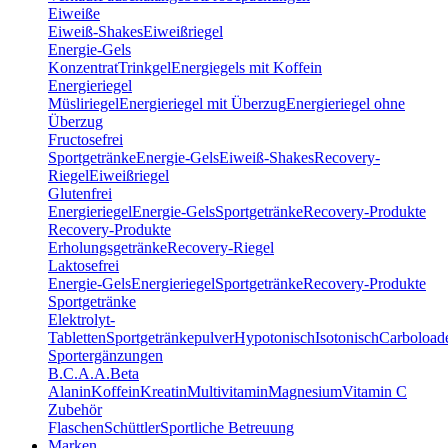
Eiweiße
Eiweiß-Shakes
Eiweißriegel
Energie-Gels
Konzentrat
Trinkgel
Energiegels mit Koffein
Energieriegel
Müsliriegel
Energieriegel mit Überzug
Energieriegel ohne
Überzug
Fructosefrei
Sportgetränke
Energie-Gels
Eiweiß-Shakes
Recovery-
Riegel
Eiweißriegel
Glutenfrei
Energieriegel
Energie-Gels
Sportgetränke
Recovery-Produkte
Recovery-Produkte
Erholungsgetränke
Recovery-Riegel
Laktosefrei
Energie-Gels
Energieriegel
Sportgetränke
Recovery-Produkte
Sportgetränke
Elektrolyt-
Tabletten
Sportgetränkepulver
Hypotonisch
Isotonisch
Carboload
Sportergänzungen
B.C.A.A.
Beta
Alanin
Koffein
Kreatin
Multivitamin
Magnesium
Vitamin C
Zubehör
Flaschen
Schüttler
Sportliche Betreuung
Marken