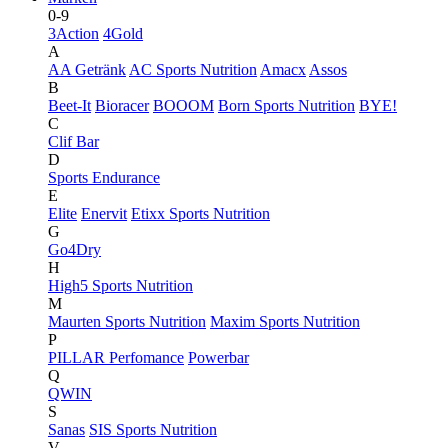
0-9
3Action
4Gold
A
AA Getränk
AC Sports Nutrition
Amacx
Assos
B
Beet-It
Bioracer
BOOOM
Born Sports Nutrition
BYE!
C
Clif Bar
D
Sports Endurance
E
Elite
Enervit
Etixx Sports Nutrition
G
Go4Dry
H
High5 Sports Nutrition
M
Maurten Sports Nutrition
Maxim Sports Nutrition
P
PILLAR Perfomance
Powerbar
Q
QWIN
S
Sanas
SIS Sports Nutrition
V