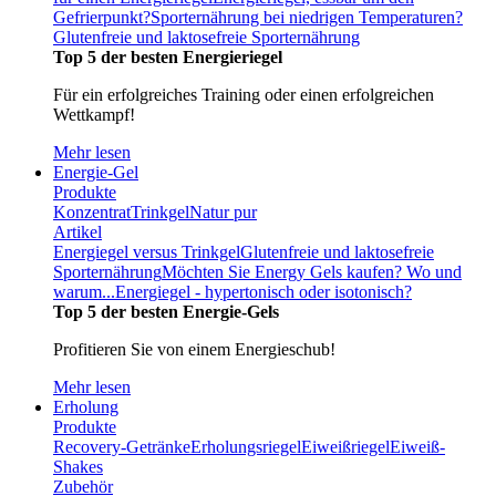
Gefrierpunkt?
Sporternährung bei niedrigen Temperaturen?
Glutenfreie und laktosefreie Sporternährung
Top 5 der besten Energieriegel
Für ein erfolgreiches Training oder einen erfolgreichen
Wettkampf!
Mehr lesen
Energie-Gel
Produkte
Konzentrat
Trinkgel
Natur pur
Artikel
Energiegel versus Trinkgel
Glutenfreie und laktosefreie
Sporternährung
Möchten Sie Energy Gels kaufen? Wo und
warum...
Energiegel - hypertonisch oder isotonisch?
Top 5 der besten Energie-Gels
Profitieren Sie von einem Energieschub!
Mehr lesen
Erholung
Produkte
Recovery-Getränke
Erholungsriegel
Eiweißriegel
Eiweiß-
Shakes
Zubehör