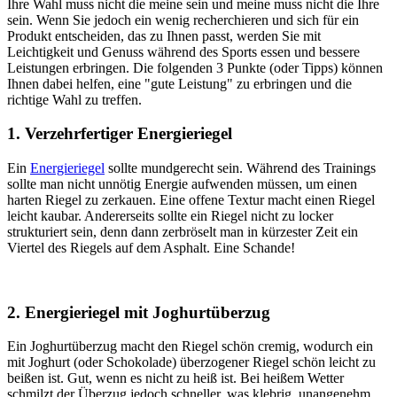
Ihre Wahl muss nicht die meine sein und meine muss nicht die Ihre
sein. Wenn Sie jedoch ein wenig recherchieren und sich für ein
Produkt entscheiden, das zu Ihnen passt, werden Sie mit
Leichtigkeit und Genuss während des Sports essen und bessere
Leistungen erbringen. Die folgenden 3 Punkte (oder Tipps) können
Ihnen dabei helfen, eine "gute Leistung" zu erbringen und die
richtige Wahl zu treffen.
1. Verzehrfertiger Energieriegel
Ein
Energieriegel
sollte mundgerecht sein. Während des Trainings
sollte man nicht unnötig Energie aufwenden müssen, um einen
harten Riegel zu zerkauen. Eine offene Textur macht einen Riegel
leicht kaubar. Andererseits sollte ein Riegel nicht zu locker
strukturiert sein, denn dann zerbröselt man in kürzester Zeit ein
Viertel des Riegels auf dem Asphalt. Eine Schande!
2. Energieriegel mit Joghurtüberzug
Ein Joghurtüberzug macht den Riegel schön cremig, wodurch ein
mit Joghurt (oder Schokolade) überzogener Riegel schön leicht zu
beißen ist. Gut, wenn es nicht zu heiß ist. Bei heißem Wetter
schmilzt der Überzug jedoch schneller, was klebrig, unangenehm