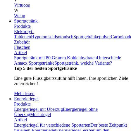
Virtuoos
W
Wcup
Sportgetränk
Produkte
Elektrolyt-
Tabletten
Hypotonisch
Isotonisch
Sportgetränkepulver
Carboload
Zubehör
Flaschen
Artikel
Sportgetränk mit 80 Gramm Kohlenhydraten
Unterschiede
Amacx Sportgetränke
Sportgetränk, welche Variante?
Top 5 der besten Sportgetränke
Eine gute Flüssigkeitszufuhr hilft Ihnen, Ihre sportlichen Ziele
zu erreichen!
Mehr lesen
Energieriegel
Produkte
Energieriegel mit Überzug
Energieriegel ohne
Überzug
Müsliriegel
Artikel
Energieriegel für verschiedene Sportarten
Der beste Zeitpunkt
für einen Energieriegel
Energieriegel, essbar um den