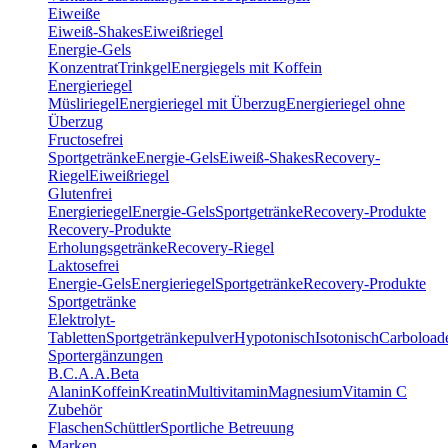
Eiweiße
Eiweiß-Shakes
Eiweißriegel
Energie-Gels
Konzentrat
Trinkgel
Energiegels mit Koffein
Energieriegel
Müsliriegel
Energieriegel mit Überzug
Energieriegel ohne
Überzug
Fructosefrei
Sportgetränke
Energie-Gels
Eiweiß-Shakes
Recovery-
Riegel
Eiweißriegel
Glutenfrei
Energieriegel
Energie-Gels
Sportgetränke
Recovery-Produkte
Recovery-Produkte
Erholungsgetränke
Recovery-Riegel
Laktosefrei
Energie-Gels
Energieriegel
Sportgetränke
Recovery-Produkte
Sportgetränke
Elektrolyt-
Tabletten
Sportgetränkepulver
Hypotonisch
Isotonisch
Carboload
Sportergänzungen
B.C.A.A.
Beta
Alanin
Koffein
Kreatin
Multivitamin
Magnesium
Vitamin C
Zubehör
Flaschen
Schüttler
Sportliche Betreuung
Marken