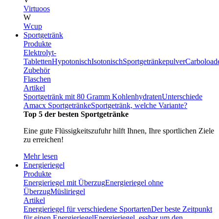
Virtuoos
W
Wcup
Sportgetränk
Produkte
Elektrolyt-
Tabletten
Hypotonisch
Isotonisch
Sportgetränkepulver
Carboload
Zubehör
Flaschen
Artikel
Sportgetränk mit 80 Gramm Kohlenhydraten
Unterschiede
Amacx Sportgetränke
Sportgetränk, welche Variante?
Top 5 der besten Sportgetränke
Eine gute Flüssigkeitszufuhr hilft Ihnen, Ihre sportlichen Ziele
zu erreichen!
Mehr lesen
Energieriegel
Produkte
Energieriegel mit Überzug
Energieriegel ohne
Überzug
Müsliriegel
Artikel
Energieriegel für verschiedene Sportarten
Der beste Zeitpunkt
für einen Energieriegel
Energieriegel, essbar um den