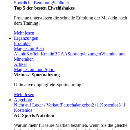
Sportliche Betreuung
Schüttler
Top 5 der besten Eiweißshakes
Proteine unterstützen die schnelle Erholung der Muskeln nach
dem Training!
Mehr lesen
Ergänzungen
Produkte
Magnesium
Beta
Alanin
Koffein
Kreatin
BCAA
Sportergänzungen
Vitamine und
Mineralien
Artikel
Magnesium und Sport
Virtuose Sportnahrung
Ultimative dopingfreie Sportnahrung!
Mehr lesen
Angebote
Nicht auf Lager / Verkauf
Pauschalangebot
2+1 Kostenlos
3+1
Kostenlos
AC Sports Nutrition
Warum mehr für teure Marken bezahlen, wenn Sie die gleiche