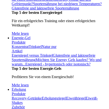
Gefrierpunkt?
Sporternährung bei niedrigen Temperaturen?
Glutenfreie und laktosefreie Sporternährung
Top 5 der besten Energieriegel
Für ein erfolgreiches Training oder einen erfolgreichen
Wettkampf!
Mehr lesen
Energie-Gel
Produkte
Konzentrat
Trinkgel
Natur pur
Artikel
Energiegel versus Trinkgel
Glutenfreie und laktosefreie
Sporternährung
Möchten Sie Energy Gels kaufen? Wo und
warum...
Energiegel - hypertonisch oder isotonisch?
Top 5 der besten Energie-Gels
Profitieren Sie von einem Energieschub!
Mehr lesen
Erholung
Produkte
Recovery-Getränke
Erholungsriegel
Eiweißriegel
Eiweiß-
Shakes
Zubehör