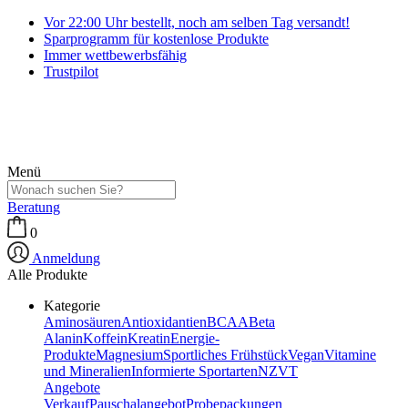
Vor 22:00 Uhr bestellt, noch am selben Tag versandt!
Sparprogramm für kostenlose Produkte
Immer wettbewerbsfähig
Trustpilot
Menü
Beratung
0
Anmeldung
Alle Produkte
Kategorie
Aminosäuren
Antioxidantien
BCAA
Beta
Alanin
Koffein
Kreatin
Energie-
Produkte
Magnesium
Sportliches Frühstück
Vegan
Vitamine
und Mineralien
Informierte Sportarten
NZVT
Angebote
Verkauf
Pauschalangebot
Probepackungen