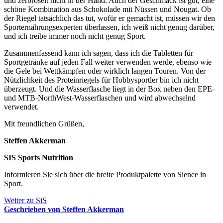
und zerbröselt nicht in der Hand. Auch der Geschmack ist gut, eine
schöne Kombination aus Schokolade mit Nüssen und Nougat. Ob
der Riegel tatsächlich das tut, wofür er gemacht ist, müssen wir den
Sporternährungsexperten überlassen, ich weiß nicht genug darüber,
und ich treibe immer noch nicht genug Sport.
Zusammenfassend kann ich sagen, dass ich die Tabletten für
Sportgetränke auf jeden Fall weiter verwenden werde, ebenso wie
die Gele bei Wettkämpfen oder wirklich langen Touren. Von der
Nützlichkeit des Proteinriegels für Hobbysportler bin ich nicht
überzeugt. Und die Wasserflasche liegt in der Box neben den EPE-
und MTB-NorthWest-Wasserflaschen und wird abwechselnd
verwendet.
Mit freundlichen Grüßen,
Steffen Akkerman
SIS Sports Nutrition
Informieren Sie sich über die breite Produktpalette von Sience in
Sport.
Weiter zu SiS
Geschrieben von Steffen Akkerman