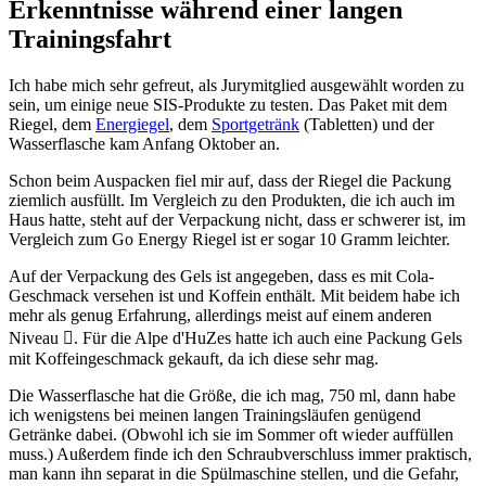
Erkenntnisse während einer langen
Trainingsfahrt
Ich habe mich sehr gefreut, als Jurymitglied ausgewählt worden zu
sein, um einige neue SIS-Produkte zu testen. Das Paket mit dem
Riegel, dem
Energiegel
, dem
Sportgetränk
(Tabletten) und der
Wasserflasche kam Anfang Oktober an.
Schon beim Auspacken fiel mir auf, dass der Riegel die Packung
ziemlich ausfüllt. Im Vergleich zu den Produkten, die ich auch im
Haus hatte, steht auf der Verpackung nicht, dass er schwerer ist, im
Vergleich zum Go Energy Riegel ist er sogar 10 Gramm leichter.
Auf der Verpackung des Gels ist angegeben, dass es mit Cola-
Geschmack versehen ist und Koffein enthält. Mit beidem habe ich
mehr als genug Erfahrung, allerdings meist auf einem anderen
Niveau . Für die Alpe d'HuZes hatte ich auch eine Packung Gels
mit Koffeingeschmack gekauft, da ich diese sehr mag.
Die Wasserflasche hat die Größe, die ich mag, 750 ml, dann habe
ich wenigstens bei meinen langen Trainingsläufen genügend
Getränke dabei. (Obwohl ich sie im Sommer oft wieder auffüllen
muss.) Außerdem finde ich den Schraubverschluss immer praktisch,
man kann ihn separat in die Spülmaschine stellen, und die Gefahr,