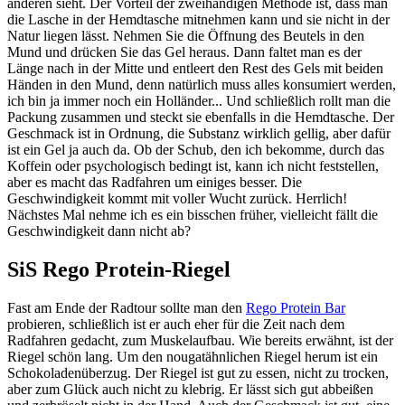
anderen sieht. Der Vorteil der zweihändigen Methode ist, dass man
die Lasche in der Hemdtasche mitnehmen kann und sie nicht in der
Natur liegen lässt. Nehmen Sie die Öffnung des Beutels in den
Mund und drücken Sie das Gel heraus. Dann faltet man es der
Länge nach in der Mitte und entleert den Rest des Gels mit beiden
Händen in den Mund, denn natürlich muss alles konsumiert werden,
ich bin ja immer noch ein Holländer... Und schließlich rollt man die
Packung zusammen und steckt sie ebenfalls in die Hemdtasche. Der
Geschmack ist in Ordnung, die Substanz wirklich gellig, aber dafür
ist ein Gel ja auch da. Ob der Schub, den ich bekomme, durch das
Koffein oder psychologisch bedingt ist, kann ich nicht feststellen,
aber es macht das Radfahren um einiges besser. Die
Geschwindigkeit kommt mit voller Wucht zurück. Herrlich!
Nächstes Mal nehme ich es ein bisschen früher, vielleicht fällt die
Geschwindigkeit dann nicht ab?
SiS Rego Protein-Riegel
Fast am Ende der Radtour sollte man den
Rego Protein Bar
probieren, schließlich ist er auch eher für die Zeit nach dem
Radfahren gedacht, zum Muskelaufbau. Wie bereits erwähnt, ist der
Riegel schön lang. Um den nougatähnlichen Riegel herum ist ein
Schokoladenüberzug. Der Riegel ist gut zu essen, nicht zu trocken,
aber zum Glück auch nicht zu klebrig. Er lässt sich gut abbeißen