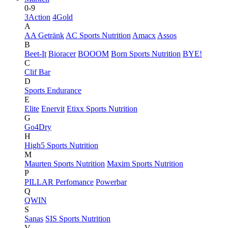
0-9
3Action
4Gold
A
AA Getränk
AC Sports Nutrition
Amacx
Assos
B
Beet-It
Bioracer
BOOOM
Born Sports Nutrition
BYE!
C
Clif Bar
D
Sports Endurance
E
Elite
Enervit
Etixx Sports Nutrition
G
Go4Dry
H
High5 Sports Nutrition
M
Maurten Sports Nutrition
Maxim Sports Nutrition
P
PILLAR Perfomance
Powerbar
Q
QWIN
S
Sanas
SIS Sports Nutrition
V