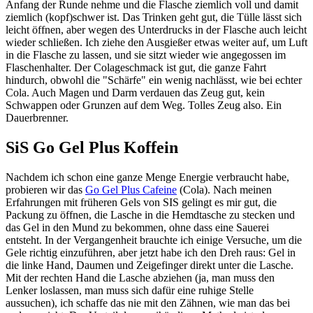
Anfang der Runde nehme und die Flasche ziemlich voll und damit
ziemlich (kopf)schwer ist. Das Trinken geht gut, die Tülle lässt sich
leicht öffnen, aber wegen des Unterdrucks in der Flasche auch leicht
wieder schließen. Ich ziehe den Ausgießer etwas weiter auf, um Luft
in die Flasche zu lassen, und sie sitzt wieder wie angegossen im
Flaschenhalter. Der Colageschmack ist gut, die ganze Fahrt
hindurch, obwohl die "Schärfe" ein wenig nachlässt, wie bei echter
Cola. Auch Magen und Darm verdauen das Zeug gut, kein
Schwappen oder Grunzen auf dem Weg. Tolles Zeug also. Ein
Dauerbrenner.
SiS Go Gel Plus Koffein
Nachdem ich schon eine ganze Menge Energie verbraucht habe,
probieren wir das
Go Gel Plus Cafeine
(Cola). Nach meinen
Erfahrungen mit früheren Gels von SIS gelingt es mir gut, die
Packung zu öffnen, die Lasche in die Hemdtasche zu stecken und
das Gel in den Mund zu bekommen, ohne dass eine Sauerei
entsteht. In der Vergangenheit brauchte ich einige Versuche, um die
Gele richtig einzuführen, aber jetzt habe ich den Dreh raus: Gel in
die linke Hand, Daumen und Zeigefinger direkt unter die Lasche.
Mit der rechten Hand die Lasche abziehen (ja, man muss den
Lenker loslassen, man muss sich dafür eine ruhige Stelle
aussuchen), ich schaffe das nie mit den Zähnen, wie man das bei