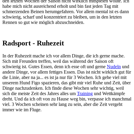
den letzten Wochen der Saison nicht wirklich mitspielen wollte. Ich
habe mich nicht ausreichend erholt und bin fast jeden Tag mit
schmerzenden Beinen herumgefahren. Vor allem mental ist es dann
schwierig, scharf und konzentriert zu bleiben, um in den letzten
Rennen so gut wie möglich abzuschneiden.
Radsport - Ruhezeit
In der Ruhezeit mache ich vor allem Dinge, die ich gerne mache.
Sich mit Freunden treffen, weil das während der Saison oft
schwierig ist. Gutes Essen, denn ich esse oft und gerne
Nudeln
und
andere Dinge, vor allem fettiges Essen. Das ist nicht wirklich gut für
die Linie, aber na ja... es ist ja nur für 3 Wochen. Ich gehe viel mit
unserem Hund Figo spazieren, das gibt mir viel Ruhe und Zeit, über
Dinge nachzudenken. Ich finde diese Wochen sehr wichtig, weil
sich die meiste Zeit des Jahres alles um
Training
und Wettkämpfe
dreht. Und da ich oft von zu Hause weg bin, verpasse ich manchmal
viel. 3 Wochen scheinen sehr lang zu sein, aber die Zeit vergeht
immer wie im Fluge.