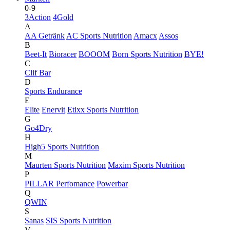
0-9
3Action
4Gold
A
AA Getränk
AC Sports Nutrition
Amacx
Assos
B
Beet-It
Bioracer
BOOOM
Born Sports Nutrition
BYE!
C
Clif Bar
D
Sports Endurance
E
Elite
Enervit
Etixx Sports Nutrition
G
Go4Dry
H
High5 Sports Nutrition
M
Maurten Sports Nutrition
Maxim Sports Nutrition
P
PILLAR Perfomance
Powerbar
Q
QWIN
S
Sanas
SIS Sports Nutrition
V