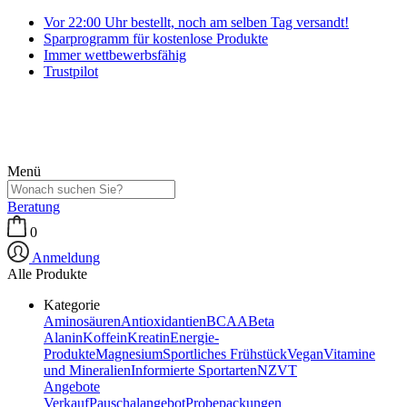
Vor 22:00 Uhr bestellt, noch am selben Tag versandt!
Sparprogramm für kostenlose Produkte
Immer wettbewerbsfähig
Trustpilot
Menü
Beratung
0
Anmeldung
Alle Produkte
Kategorie
Aminosäuren
Antioxidantien
BCAA
Beta
Alanin
Koffein
Kreatin
Energie-
Produkte
Magnesium
Sportliches Frühstück
Vegan
Vitamine
und Mineralien
Informierte Sportarten
NZVT
Angebote
Verkauf
Pauschalangebot
Probepackungen