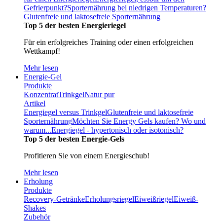
Gefrierpunkt?
Sporternährung bei niedrigen Temperaturen?
Glutenfreie und laktosefreie Sporternährung
Top 5 der besten Energieriegel
Für ein erfolgreiches Training oder einen erfolgreichen
Wettkampf!
Mehr lesen
Energie-Gel
Produkte
Konzentrat
Trinkgel
Natur pur
Artikel
Energiegel versus Trinkgel
Glutenfreie und laktosefreie
Sporternährung
Möchten Sie Energy Gels kaufen? Wo und
warum...
Energiegel - hypertonisch oder isotonisch?
Top 5 der besten Energie-Gels
Profitieren Sie von einem Energieschub!
Mehr lesen
Erholung
Produkte
Recovery-Getränke
Erholungsriegel
Eiweißriegel
Eiweiß-
Shakes
Zubehör