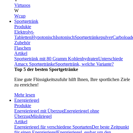
Virtuoos
W
Wcup
Sportgetränk
Produkte
Elektrolyt-
Tabletten
Hypotonisch
Isotonisch
Sportgetränkepulver
Carboload
Zubehör
Flaschen
Artikel
Sportgetränk mit 80 Gramm Kohlenhydraten
Unterschiede
Amacx Sportgetränke
Sportgetränk, welche Variante?
Top 5 der besten Sportgetränke
Eine gute Flüssigkeitszufuhr hilft Ihnen, Ihre sportlichen Ziele
zu erreichen!
Mehr lesen
Energieriegel
Produkte
Energieriegel mit Überzug
Energieriegel ohne
Überzug
Müsliriegel
Artikel
Energieriegel für verschiedene Sportarten
Der beste Zeitpunkt
für einen Energieriegel
Energieriegel, essbar um den