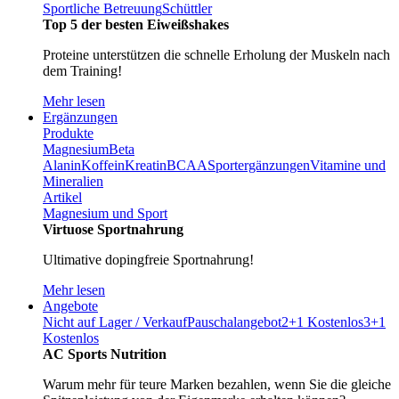
Sportliche Betreuung
Schüttler
Top 5 der besten Eiweißshakes
Proteine unterstützen die schnelle Erholung der Muskeln nach
dem Training!
Mehr lesen
Ergänzungen
Produkte
Magnesium
Beta
Alanin
Koffein
Kreatin
BCAA
Sportergänzungen
Vitamine und
Mineralien
Artikel
Magnesium und Sport
Virtuose Sportnahrung
Ultimative dopingfreie Sportnahrung!
Mehr lesen
Angebote
Nicht auf Lager / Verkauf
Pauschalangebot
2+1 Kostenlos
3+1
Kostenlos
AC Sports Nutrition
Warum mehr für teure Marken bezahlen, wenn Sie die gleiche