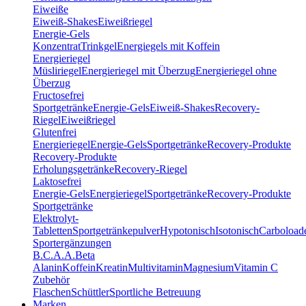
Eiweiße
Eiweiß-Shakes
Eiweißriegel
Energie-Gels
Konzentrat
Trinkgel
Energiegels mit Koffein
Energieriegel
Müsliriegel
Energieriegel mit Überzug
Energieriegel ohne
Überzug
Fructosefrei
Sportgetränke
Energie-Gels
Eiweiß-Shakes
Recovery-
Riegel
Eiweißriegel
Glutenfrei
Energieriegel
Energie-Gels
Sportgetränke
Recovery-Produkte
Recovery-Produkte
Erholungsgetränke
Recovery-Riegel
Laktosefrei
Energie-Gels
Energieriegel
Sportgetränke
Recovery-Produkte
Sportgetränke
Elektrolyt-
Tabletten
Sportgetränkepulver
Hypotonisch
Isotonisch
Carboload
Sportergänzungen
B.C.A.A.
Beta
Alanin
Koffein
Kreatin
Multivitamin
Magnesium
Vitamin C
Zubehör
Flaschen
Schüttler
Sportliche Betreuung
Marken