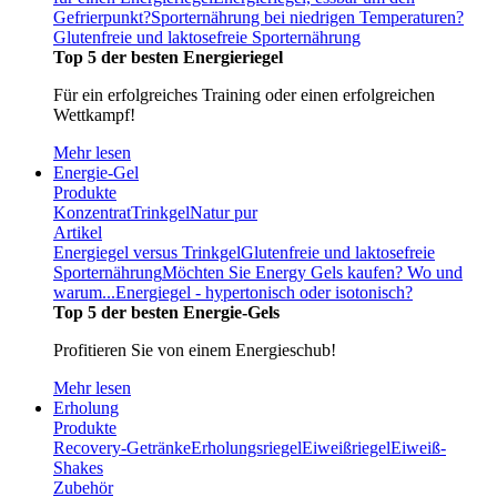
Gefrierpunkt?
Sporternährung bei niedrigen Temperaturen?
Glutenfreie und laktosefreie Sporternährung
Top 5 der besten Energieriegel
Für ein erfolgreiches Training oder einen erfolgreichen
Wettkampf!
Mehr lesen
Energie-Gel
Produkte
Konzentrat
Trinkgel
Natur pur
Artikel
Energiegel versus Trinkgel
Glutenfreie und laktosefreie
Sporternährung
Möchten Sie Energy Gels kaufen? Wo und
warum...
Energiegel - hypertonisch oder isotonisch?
Top 5 der besten Energie-Gels
Profitieren Sie von einem Energieschub!
Mehr lesen
Erholung
Produkte
Recovery-Getränke
Erholungsriegel
Eiweißriegel
Eiweiß-
Shakes
Zubehör