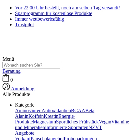
Vor 22:00 Uhr bestellt, noch am selben Tag versandt!
Sparprogramm für kostenlose Produkte
Immer wettbewerbsfähig
Trustpilot
Menü
Beratung
0
Anmeldung
Alle Produkte
Kategorie
Aminosäuren
Antioxidantien
BCAA
Beta
Alanin
Koffein
Kreatin
Energie-
Produkte
Magnesium
Sportliches Frühstück
Vegan
Vitamine
und Mineralien
Informierte Sportarten
NZVT
Angebote
Verkauf
Pauschalangebot
Probepackungen