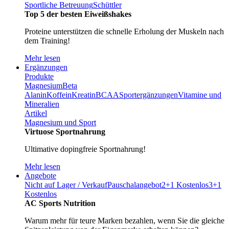
Sportliche Betreuung
Schüttler
Top 5 der besten Eiweißshakes
Proteine unterstützen die schnelle Erholung der Muskeln nach
dem Training!
Mehr lesen
Ergänzungen
Produkte
Magnesium
Beta
Alanin
Koffein
Kreatin
BCAA
Sportergänzungen
Vitamine und
Mineralien
Artikel
Magnesium und Sport
Virtuose Sportnahrung
Ultimative dopingfreie Sportnahrung!
Mehr lesen
Angebote
Nicht auf Lager / Verkauf
Pauschalangebot
2+1 Kostenlos
3+1
Kostenlos
AC Sports Nutrition
Warum mehr für teure Marken bezahlen, wenn Sie die gleiche