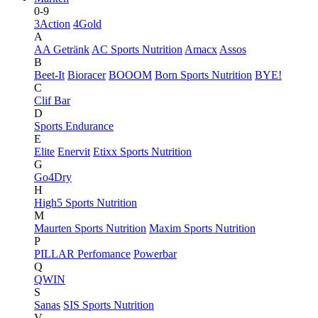
0-9
3Action
4Gold
A
AA Getränk
AC Sports Nutrition
Amacx
Assos
B
Beet-It
Bioracer
BOOOM
Born Sports Nutrition
BYE!
C
Clif Bar
D
Sports Endurance
E
Elite
Enervit
Etixx Sports Nutrition
G
Go4Dry
H
High5 Sports Nutrition
M
Maurten Sports Nutrition
Maxim Sports Nutrition
P
PILLAR Perfomance
Powerbar
Q
QWIN
S
Sanas
SIS Sports Nutrition
V