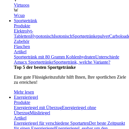
Virtuoos
W
Wcup
Sportgetränk
Produkte
Elektrolyt-
Tabletten
Hypotonisch
Isotonisch
Sportgetränkepulver
Carboload
Zubehör
Flaschen
Artikel
Sportgetränk mit 80 Gramm Kohlenhydraten
Unterschiede
Amacx Sportgetränke
Sportgetränk, welche Variante?
Top 5 der besten Sportgetränke
Eine gute Flüssigkeitszufuhr hilft Ihnen, Ihre sportlichen Ziele
zu erreichen!
Mehr lesen
Energieriegel
Produkte
Energieriegel mit Überzug
Energieriegel ohne
Überzug
Müsliriegel
Artikel
Energieriegel für verschiedene Sportarten
Der beste Zeitpunkt
für einen Energieriegel
Energieriegel, essbar um den