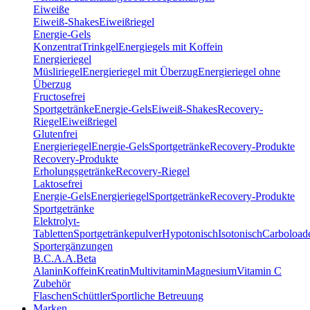
Eiweiße
Eiweiß-Shakes
Eiweißriegel
Energie-Gels
Konzentrat
Trinkgel
Energiegels mit Koffein
Energieriegel
Müsliriegel
Energieriegel mit Überzug
Energieriegel ohne
Überzug
Fructosefrei
Sportgetränke
Energie-Gels
Eiweiß-Shakes
Recovery-
Riegel
Eiweißriegel
Glutenfrei
Energieriegel
Energie-Gels
Sportgetränke
Recovery-Produkte
Recovery-Produkte
Erholungsgetränke
Recovery-Riegel
Laktosefrei
Energie-Gels
Energieriegel
Sportgetränke
Recovery-Produkte
Sportgetränke
Elektrolyt-
Tabletten
Sportgetränkepulver
Hypotonisch
Isotonisch
Carboload
Sportergänzungen
B.C.A.A.
Beta
Alanin
Koffein
Kreatin
Multivitamin
Magnesium
Vitamin C
Zubehör
Flaschen
Schüttler
Sportliche Betreuung
Marken