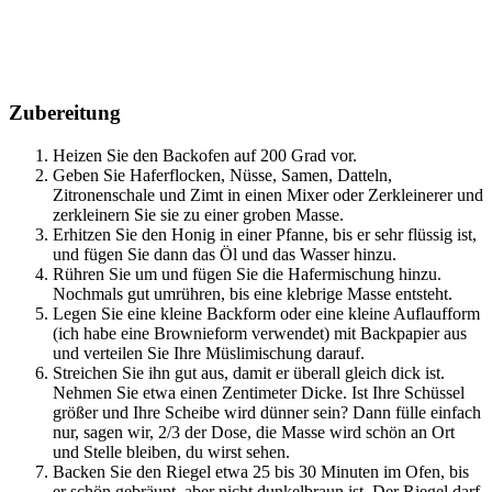
Zubereitung
Heizen Sie den Backofen auf 200 Grad vor.
Geben Sie Haferflocken, Nüsse, Samen, Datteln,
Zitronenschale und Zimt in einen Mixer oder Zerkleinerer und
zerkleinern Sie sie zu einer groben Masse.
Erhitzen Sie den Honig in einer Pfanne, bis er sehr flüssig ist,
und fügen Sie dann das Öl und das Wasser hinzu.
Rühren Sie um und fügen Sie die Hafermischung hinzu.
Nochmals gut umrühren, bis eine klebrige Masse entsteht.
Legen Sie eine kleine Backform oder eine kleine Auflaufform
(ich habe eine Brownieform verwendet) mit Backpapier aus
und verteilen Sie Ihre Müslimischung darauf.
Streichen Sie ihn gut aus, damit er überall gleich dick ist.
Nehmen Sie etwa einen Zentimeter Dicke. Ist Ihre Schüssel
größer und Ihre Scheibe wird dünner sein? Dann fülle einfach
nur, sagen wir, 2/3 der Dose, die Masse wird schön an Ort
und Stelle bleiben, du wirst sehen.
Backen Sie den Riegel etwa 25 bis 30 Minuten im Ofen, bis
er schön gebräunt, aber nicht dunkelbraun ist. Der Riegel darf