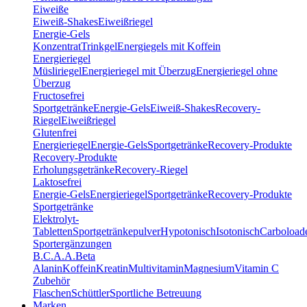
Eiweiße
Eiweiß-Shakes
Eiweißriegel
Energie-Gels
Konzentrat
Trinkgel
Energiegels mit Koffein
Energieriegel
Müsliriegel
Energieriegel mit Überzug
Energieriegel ohne
Überzug
Fructosefrei
Sportgetränke
Energie-Gels
Eiweiß-Shakes
Recovery-
Riegel
Eiweißriegel
Glutenfrei
Energieriegel
Energie-Gels
Sportgetränke
Recovery-Produkte
Recovery-Produkte
Erholungsgetränke
Recovery-Riegel
Laktosefrei
Energie-Gels
Energieriegel
Sportgetränke
Recovery-Produkte
Sportgetränke
Elektrolyt-
Tabletten
Sportgetränkepulver
Hypotonisch
Isotonisch
Carboload
Sportergänzungen
B.C.A.A.
Beta
Alanin
Koffein
Kreatin
Multivitamin
Magnesium
Vitamin C
Zubehör
Flaschen
Schüttler
Sportliche Betreuung
Marken