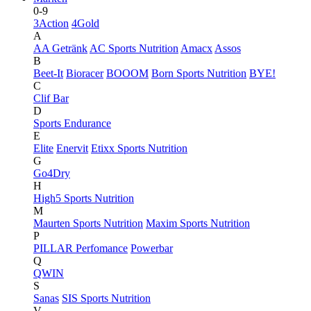
0-9
3Action
4Gold
A
AA Getränk
AC Sports Nutrition
Amacx
Assos
B
Beet-It
Bioracer
BOOOM
Born Sports Nutrition
BYE!
C
Clif Bar
D
Sports Endurance
E
Elite
Enervit
Etixx Sports Nutrition
G
Go4Dry
H
High5 Sports Nutrition
M
Maurten Sports Nutrition
Maxim Sports Nutrition
P
PILLAR Perfomance
Powerbar
Q
QWIN
S
Sanas
SIS Sports Nutrition
V