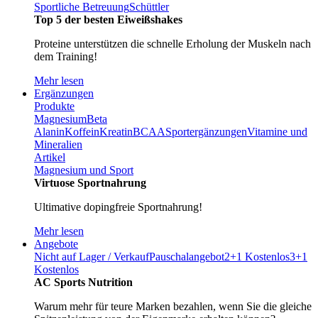
Sportliche Betreuung
Schüttler
Top 5 der besten Eiweißshakes
Proteine unterstützen die schnelle Erholung der Muskeln nach
dem Training!
Mehr lesen
Ergänzungen
Produkte
Magnesium
Beta
Alanin
Koffein
Kreatin
BCAA
Sportergänzungen
Vitamine und
Mineralien
Artikel
Magnesium und Sport
Virtuose Sportnahrung
Ultimative dopingfreie Sportnahrung!
Mehr lesen
Angebote
Nicht auf Lager / Verkauf
Pauschalangebot
2+1 Kostenlos
3+1
Kostenlos
AC Sports Nutrition
Warum mehr für teure Marken bezahlen, wenn Sie die gleiche