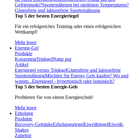
Gefrierpunkt?
Sporternährung bei niedrigen Temperaturen?
Glutenfreie und laktosefreie Sporternährung
Top 5 der besten Energieriegel
Für ein erfolgreiches Training oder einen erfolgreichen
Wettkampf!
Mehr lesen
Energie-Gel
Produkte
Konzentrat
Trinkgel
Natur pur
Artikel
Energiegel versus Trinkgel
Glutenfreie und laktosefreie
Sporternährung
Möchten Sie Energy Gels kaufen? Wo und
warum...
Energiegel - hypertonisch oder isotonisch?
Top 5 der besten Energie-Gels
Profitieren Sie von einem Energieschub!
Mehr lesen
Erholung
Produkte
Recovery-Getränke
Erholungsriegel
Eiweißriegel
Eiweiß-
Shakes
Zubehör