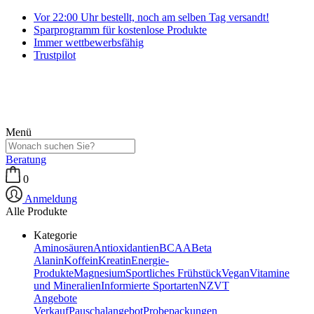
Vor 22:00 Uhr bestellt, noch am selben Tag versandt!
Sparprogramm für kostenlose Produkte
Immer wettbewerbsfähig
Trustpilot
Menü
Beratung
0
Anmeldung
Alle Produkte
Kategorie
Aminosäuren
Antioxidantien
BCAA
Beta
Alanin
Koffein
Kreatin
Energie-
Produkte
Magnesium
Sportliches Frühstück
Vegan
Vitamine
und Mineralien
Informierte Sportarten
NZVT
Angebote
Verkauf
Pauschalangebot
Probepackungen