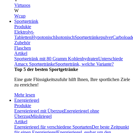
Virtuoos
W
Wcup
Sportgetränk
Produkte
Elektrolyt-
Tabletten
Hypotonisch
Isotonisch
Sportgetränkepulver
Carboload
Zubehör
Flaschen
Artikel
Sportgetränk mit 80 Gramm Kohlenhydraten
Unterschiede
Amacx Sportgetränke
Sportgetränk, welche Variante?
Top 5 der besten Sportgetränke
Eine gute Flüssigkeitszufuhr hilft Ihnen, Ihre sportlichen Ziele
zu erreichen!
Mehr lesen
Energieriegel
Produkte
Energieriegel mit Überzug
Energieriegel ohne
Überzug
Müsliriegel
Artikel
Energieriegel für verschiedene Sportarten
Der beste Zeitpunkt
für einen Energieriegel
Energieriegel, essbar um den