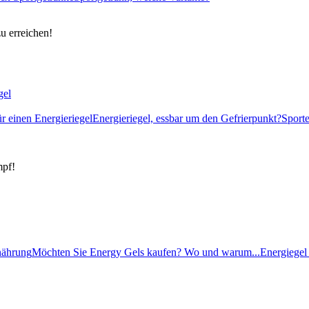
zu erreichen!
gel
ür einen Energieriegel
Energieriegel, essbar um den Gefrierpunkt?
Sport
mpf!
rnährung
Möchten Sie Energy Gels kaufen? Wo und warum...
Energiegel 