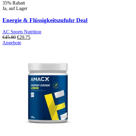
35% Rabatt
Ja, auf Lager
Energie & Flüssigkeitszufuhr Deal
AC Sports Nutrition
Ursprünglicher
Aktueller
€
45.80
€
29.75
Preis
Preis:
Angebote
war:
29,75
45,80
€.
€.