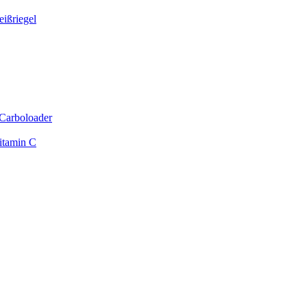
ißriegel
Carboloader
itamin C