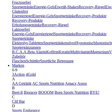
Fructosefrei
Sportgetränke
Energie-Gels
Eiweiß-Shakes
Recovery-Riegel
Eiwe
Glutenfrei
Energieriegel
Energie-Gels
Sportgetränke
Recovery-Produkte
Recovery-Produkte
Erholungsgetränke
Recovery-Riegel
Laktosefrei
Energie-Gels
Energieriegel
Sportgetränke
Recovery-Produkte
Sportgetränke
Elektrolyt-Tabletten
Sportgetränkepulver
Hypotonisch
Isotonisch
Sportergänzungen
B.C.A.A.
Beta Alanin
Koffein
Kreatin
Multivitamin
Magnesium
V
Zubehör
Flaschen
Schüttler
Sportliche Betreuung
Marken
0-9
3Action
4Gold
A
AA Getränk
AC Sports Nutrition
Amacx
Assos
B
Beet-It
Bioracer
BOOOM
Born Sports Nutrition
BYE!
C
Clif Bar
D
Sports Endurance