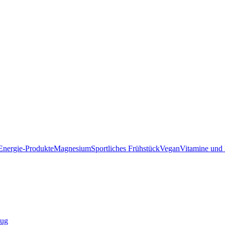
Energie-Produkte
Magnesium
Sportliches Frühstück
Vegan
Vitamine und 
zug