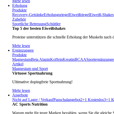
Mehr lesen
Erholung
Produkte
Recovery-Getränke
Erholungsriegel
Eiweißriegel
Eiweiß-Shakes
Zubehör
Sportliche Betreuung
Schüttler
Top 5 der besten Eiweißshakes
Proteine unterstützen die schnelle Erholung der Muskeln nach 
Mehr lesen
Ergänzungen
Produkte
Magnesium
Beta Alanin
Koffein
Kreatin
BCAA
Sportergänzunge
Artikel
Magnesium und Sport
Virtuose Sportnahrung
Ultimative dopingfreie Sportnahrung!
Mehr lesen
Angebote
Nicht auf Lager / Verkauf
Pauschalangebot
2+1 Kostenlos
3+1 K
AC Sports Nutrition
Warum mehr für teure Marken bezahlen, wenn Sie die gleiche 