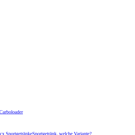
Carboloader
cx Sportgetränke
Sportgetränk, welche Variante?