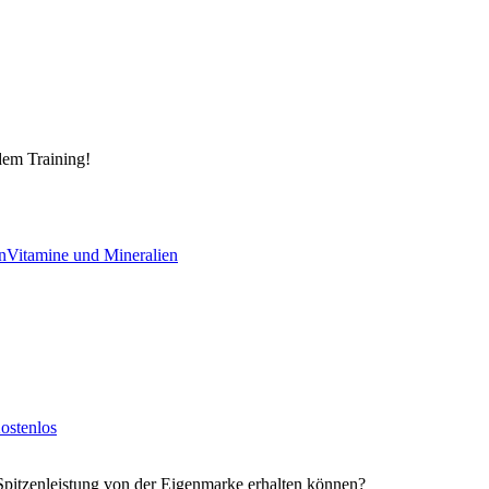
dem Training!
n
Vitamine und Mineralien
ostenlos
Spitzenleistung von der Eigenmarke erhalten können?