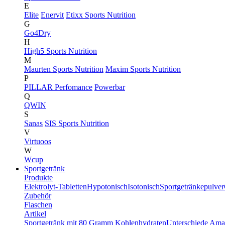
E
Elite
Enervit
Etixx Sports Nutrition
G
Go4Dry
H
High5 Sports Nutrition
M
Maurten Sports Nutrition
Maxim Sports Nutrition
P
PILLAR Perfomance
Powerbar
Q
QWIN
S
Sanas
SIS Sports Nutrition
V
Virtuoos
W
Wcup
Sportgetränk
Produkte
Elektrolyt-Tabletten
Hypotonisch
Isotonisch
Sportgetränkepulver
Zubehör
Flaschen
Artikel
Sportgetränk mit 80 Gramm Kohlenhydraten
Unterschiede Ama