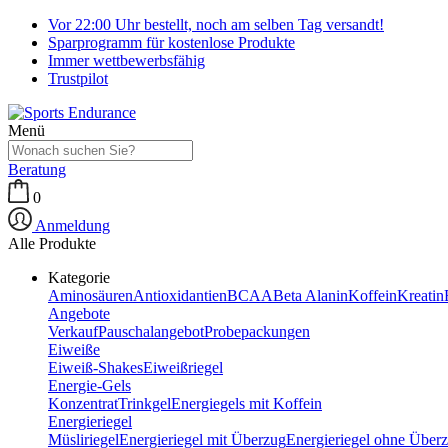
Vor 22:00 Uhr bestellt, noch am selben Tag versandt!
Sparprogramm für kostenlose Produkte
Immer wettbewerbsfähig
Trustpilot
Menü
Beratung
0
Anmeldung
Alle Produkte
Kategorie
Aminosäuren
Antioxidantien
BCAA
Beta Alanin
Koffein
Kreatin
Angebote
Verkauf
Pauschalangebot
Probepackungen
Eiweiße
Eiweiß-Shakes
Eiweißriegel
Energie-Gels
Konzentrat
Trinkgel
Energiegels mit Koffein
Energieriegel
Müsliriegel
Energieriegel mit Überzug
Energieriegel ohne Über