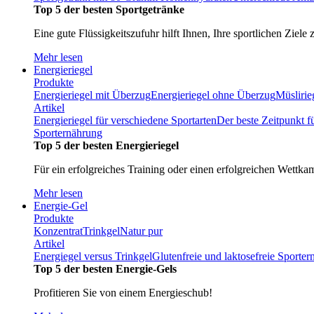
Top 5 der besten Sportgetränke
Eine gute Flüssigkeitszufuhr hilft Ihnen, Ihre sportlichen Ziele 
Mehr lesen
Energieriegel
Produkte
Energieriegel mit Überzug
Energieriegel ohne Überzug
Müslirie
Artikel
Energieriegel für verschiedene Sportarten
Der beste Zeitpunkt f
Sporternährung
Top 5 der besten Energieriegel
Für ein erfolgreiches Training oder einen erfolgreichen Wettka
Mehr lesen
Energie-Gel
Produkte
Konzentrat
Trinkgel
Natur pur
Artikel
Energiegel versus Trinkgel
Glutenfreie und laktosefreie Sporte
Top 5 der besten Energie-Gels
Profitieren Sie von einem Energieschub!