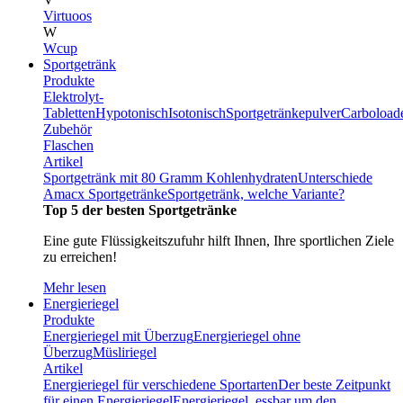
Virtuoos
W
Wcup
Sportgetränk
Produkte
Elektrolyt-
Tabletten
Hypotonisch
Isotonisch
Sportgetränkepulver
Carboload
Zubehör
Flaschen
Artikel
Sportgetränk mit 80 Gramm Kohlenhydraten
Unterschiede
Amacx Sportgetränke
Sportgetränk, welche Variante?
Top 5 der besten Sportgetränke
Eine gute Flüssigkeitszufuhr hilft Ihnen, Ihre sportlichen Ziele
zu erreichen!
Mehr lesen
Energieriegel
Produkte
Energieriegel mit Überzug
Energieriegel ohne
Überzug
Müsliriegel
Artikel
Energieriegel für verschiedene Sportarten
Der beste Zeitpunkt
für einen Energieriegel
Energieriegel, essbar um den