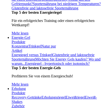
Gefrierpunkt?
Sporternährung bei niedrigen Temperaturen?
Glutenfreie und laktosefreie Sporternährung
Top 5 der besten Energieriegel
Für ein erfolgreiches Training oder einen erfolgreichen
Wettkampf!
Mehr lesen
Energie-Gel
Produkte
Konzentrat
Trinkgel
Natur pur
Artikel
Energiegel versus Trinkgel
Glutenfreie und laktosefreie
Sporternährung
Möchten Sie Energy Gels kaufen? Wo und
warum...
Energiegel - hypertonisch oder isotonisch?
Top 5 der besten Energie-Gels
Profitieren Sie von einem Energieschub!
Mehr lesen
Erholung
Produkte
Recovery-Getränke
Erholungsriegel
Eiweißriegel
Eiweiß-
Shakes
Zubehör