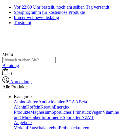
Vor 22:00 Uhr bestellt, noch am selben Tag versandt!
Sparprogramm für kostenlose Produkte
Immer wettbewerbsfähig
Trustpilot
Menü
Beratung
0
Anmeldung
Alle Produkte
Kategorie
Aminosäuren
Antioxidantien
BCAA
Beta
Alanin
Koffein
Kreatin
Energie-
Produkte
Magnesium
Sportliches Frühstück
Vegan
Vitamine
und Mineralien
Informierte Sportarten
NZVT
Angebote
Verkauf
Pauschalangebot
Probepackungen