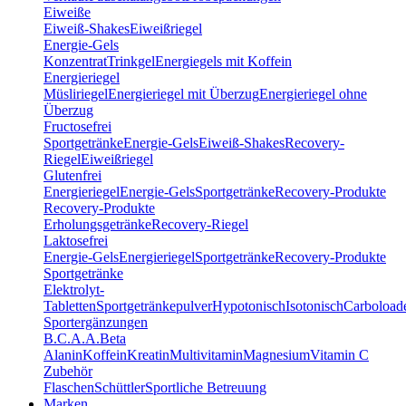
Eiweiße
Eiweiß-Shakes
Eiweißriegel
Energie-Gels
Konzentrat
Trinkgel
Energiegels mit Koffein
Energieriegel
Müsliriegel
Energieriegel mit Überzug
Energieriegel ohne
Überzug
Fructosefrei
Sportgetränke
Energie-Gels
Eiweiß-Shakes
Recovery-
Riegel
Eiweißriegel
Glutenfrei
Energieriegel
Energie-Gels
Sportgetränke
Recovery-Produkte
Recovery-Produkte
Erholungsgetränke
Recovery-Riegel
Laktosefrei
Energie-Gels
Energieriegel
Sportgetränke
Recovery-Produkte
Sportgetränke
Elektrolyt-
Tabletten
Sportgetränkepulver
Hypotonisch
Isotonisch
Carboload
Sportergänzungen
B.C.A.A.
Beta
Alanin
Koffein
Kreatin
Multivitamin
Magnesium
Vitamin C
Zubehör
Flaschen
Schüttler
Sportliche Betreuung
Marken