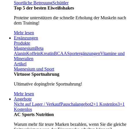
Sportliche Betreuung
Schüttler
Top 5 der besten Eiweißshakes
Proteine unterstützen die schnelle Erholung der Muskeln nach
dem Training!
Mehr lesen
Ergänzungen
Produkte
Magnesium
Beta
Alanin
Koffein
Kreatin
BCAA
Sportergänzungen
Vitamine und
Mineralien
Artikel
Magnesium und Sport
Virtuose Sportnahrung
Ultimative dopingfreie Sportnahrung!
Mehr lesen
Angebote
Nicht auf Lager / Verkauf
Pauschalangebot
2+1 Kostenlos
3+1
Kostenlos
AC Sports Nutrition
Warum mehr für teure Marken bezahlen, wenn Sie die gleiche