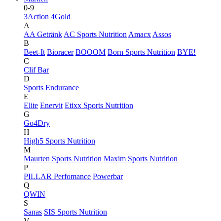
0-9
3Action
4Gold
A
AA Getränk
AC Sports Nutrition
Amacx
Assos
B
Beet-It
Bioracer
BOOOM
Born Sports Nutrition
BYE!
C
Clif Bar
D
Sports Endurance
E
Elite
Enervit
Etixx Sports Nutrition
G
Go4Dry
H
High5 Sports Nutrition
M
Maurten Sports Nutrition
Maxim Sports Nutrition
P
PILLAR Perfomance
Powerbar
Q
QWIN
S
Sanas
SIS Sports Nutrition
V