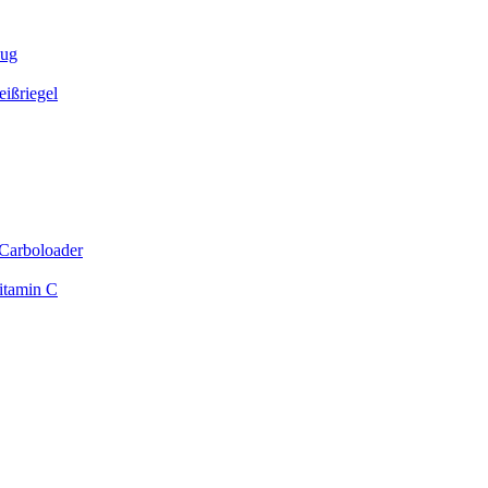
zug
ißriegel
Carboloader
itamin C