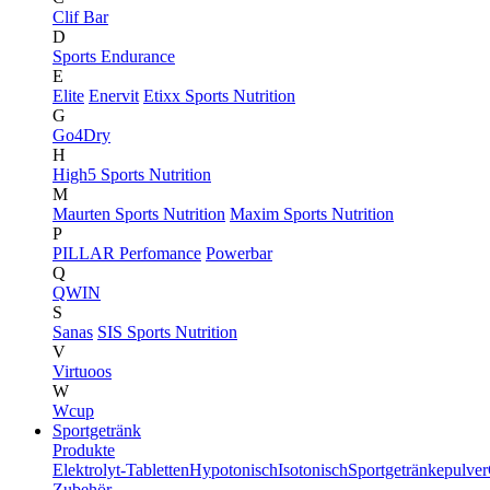
Clif Bar
D
Sports Endurance
E
Elite
Enervit
Etixx Sports Nutrition
G
Go4Dry
H
High5 Sports Nutrition
M
Maurten Sports Nutrition
Maxim Sports Nutrition
P
PILLAR Perfomance
Powerbar
Q
QWIN
S
Sanas
SIS Sports Nutrition
V
Virtuoos
W
Wcup
Sportgetränk
Produkte
Elektrolyt-Tabletten
Hypotonisch
Isotonisch
Sportgetränkepulver
Zubehör