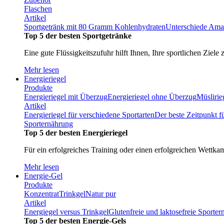
Flaschen
Artikel
Sportgetränk mit 80 Gramm Kohlenhydraten
Unterschiede Ama
Top 5 der besten Sportgetränke
Eine gute Flüssigkeitszufuhr hilft Ihnen, Ihre sportlichen Ziele 
Mehr lesen
Energieriegel
Produkte
Energieriegel mit Überzug
Energieriegel ohne Überzug
Müslirie
Artikel
Energieriegel für verschiedene Sportarten
Der beste Zeitpunkt f
Sporternährung
Top 5 der besten Energieriegel
Für ein erfolgreiches Training oder einen erfolgreichen Wettka
Mehr lesen
Energie-Gel
Produkte
Konzentrat
Trinkgel
Natur pur
Artikel
Energiegel versus Trinkgel
Glutenfreie und laktosefreie Sporte
Top 5 der besten Energie-Gels