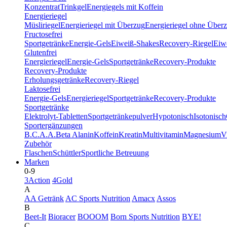
Konzentrat
Trinkgel
Energiegels mit Koffein
Energieriegel
Müsliriegel
Energieriegel mit Überzug
Energieriegel ohne Über
Fructosefrei
Sportgetränke
Energie-Gels
Eiweiß-Shakes
Recovery-Riegel
Eiwe
Glutenfrei
Energieriegel
Energie-Gels
Sportgetränke
Recovery-Produkte
Recovery-Produkte
Erholungsgetränke
Recovery-Riegel
Laktosefrei
Energie-Gels
Energieriegel
Sportgetränke
Recovery-Produkte
Sportgetränke
Elektrolyt-Tabletten
Sportgetränkepulver
Hypotonisch
Isotonisch
Sportergänzungen
B.C.A.A.
Beta Alanin
Koffein
Kreatin
Multivitamin
Magnesium
V
Zubehör
Flaschen
Schüttler
Sportliche Betreuung
Marken
0-9
3Action
4Gold
A
AA Getränk
AC Sports Nutrition
Amacx
Assos
B
Beet-It
Bioracer
BOOOM
Born Sports Nutrition
BYE!
C