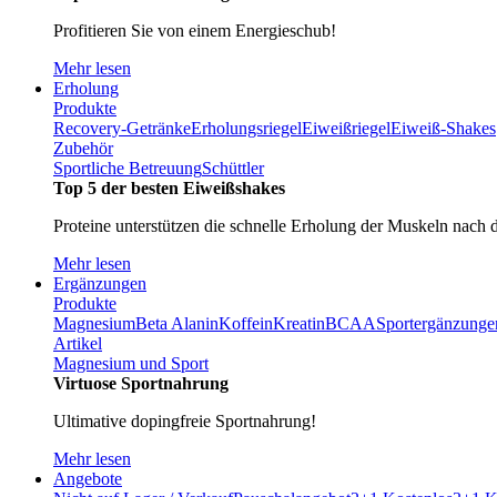
Profitieren Sie von einem Energieschub!
Mehr lesen
Erholung
Produkte
Recovery-Getränke
Erholungsriegel
Eiweißriegel
Eiweiß-Shakes
Zubehör
Sportliche Betreuung
Schüttler
Top 5 der besten Eiweißshakes
Proteine unterstützen die schnelle Erholung der Muskeln nach 
Mehr lesen
Ergänzungen
Produkte
Magnesium
Beta Alanin
Koffein
Kreatin
BCAA
Sportergänzunge
Artikel
Magnesium und Sport
Virtuose Sportnahrung
Ultimative dopingfreie Sportnahrung!
Mehr lesen
Angebote