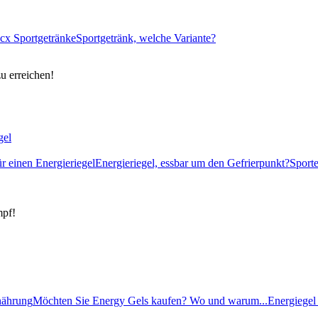
cx Sportgetränke
Sportgetränk, welche Variante?
zu erreichen!
gel
ür einen Energieriegel
Energieriegel, essbar um den Gefrierpunkt?
Sport
mpf!
rnährung
Möchten Sie Energy Gels kaufen? Wo und warum...
Energiegel 