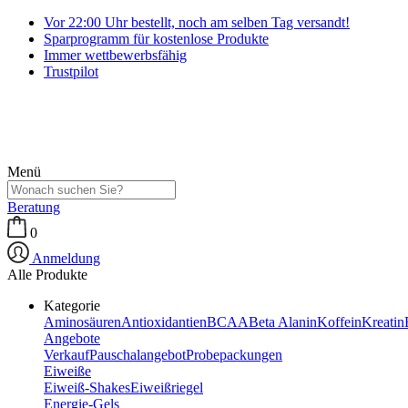
Vor 22:00 Uhr bestellt, noch am selben Tag versandt!
Sparprogramm für kostenlose Produkte
Immer wettbewerbsfähig
Trustpilot
Menü
Beratung
0
Anmeldung
Alle Produkte
Kategorie
Aminosäuren
Antioxidantien
BCAA
Beta Alanin
Koffein
Kreatin
Angebote
Verkauf
Pauschalangebot
Probepackungen
Eiweiße
Eiweiß-Shakes
Eiweißriegel
Energie-Gels