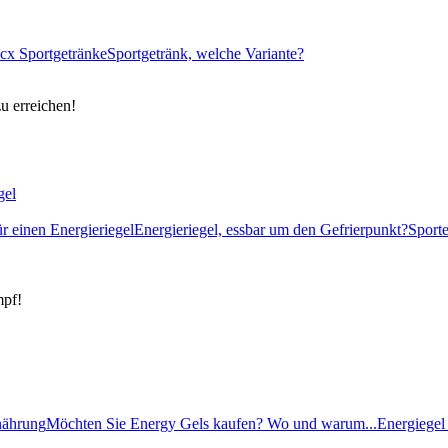
cx Sportgetränke
Sportgetränk, welche Variante?
zu erreichen!
gel
ür einen Energieriegel
Energieriegel, essbar um den Gefrierpunkt?
Sport
mpf!
rnährung
Möchten Sie Energy Gels kaufen? Wo und warum...
Energiegel 