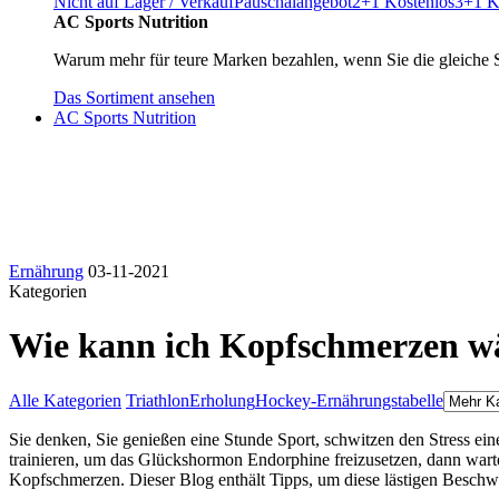
Nicht auf Lager / Verkauf
Pauschalangebot
2+1 Kostenlos
3+1 K
AC Sports Nutrition
Warum mehr für teure Marken bezahlen, wenn Sie die gleiche 
Das Sortiment ansehen
AC Sports Nutrition
Ernährung
03-11-2021
Kategorien
Wie kann ich Kopfschmerzen w
Alle Kategorien
Triathlon
Erholung
Hockey-Ernährungstabelle
Sie denken, Sie genießen eine Stunde Sport, schwitzen den Stress ei
trainieren, um das Glückshormon Endorphine freizusetzen, dann war
Kopfschmerzen. Dieser Blog enthält Tipps, um diese lästigen Besch