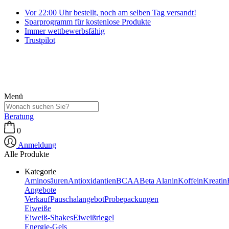
Vor 22:00 Uhr bestellt, noch am selben Tag versandt!
Sparprogramm für kostenlose Produkte
Immer wettbewerbsfähig
Trustpilot
Menü
Beratung
0
Anmeldung
Alle Produkte
Kategorie
Aminosäuren
Antioxidantien
BCAA
Beta Alanin
Koffein
Kreatin
Angebote
Verkauf
Pauschalangebot
Probepackungen
Eiweiße
Eiweiß-Shakes
Eiweißriegel
Energie-Gels