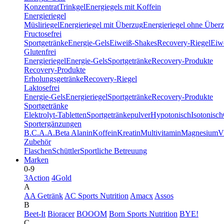
Konzentrat
Trinkgel
Energiegels mit Koffein
Energieriegel
Müsliriegel
Energieriegel mit Überzug
Energieriegel ohne Über
Fructosefrei
Sportgetränke
Energie-Gels
Eiweiß-Shakes
Recovery-Riegel
Eiwe
Glutenfrei
Energieriegel
Energie-Gels
Sportgetränke
Recovery-Produkte
Recovery-Produkte
Erholungsgetränke
Recovery-Riegel
Laktosefrei
Energie-Gels
Energieriegel
Sportgetränke
Recovery-Produkte
Sportgetränke
Elektrolyt-Tabletten
Sportgetränkepulver
Hypotonisch
Isotonisch
Sportergänzungen
B.C.A.A.
Beta Alanin
Koffein
Kreatin
Multivitamin
Magnesium
V
Zubehör
Flaschen
Schüttler
Sportliche Betreuung
Marken
0-9
3Action
4Gold
A
AA Getränk
AC Sports Nutrition
Amacx
Assos
B
Beet-It
Bioracer
BOOOM
Born Sports Nutrition
BYE!
C