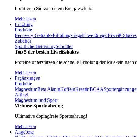
Profitieren Sie von einem Energieschub!
Mehr lesen
Erholung
Produkte
Recovery-Getränke
Erholungsriegel
Eiweißriegel
Eiweiß-Shakes
Zubehör
Sportliche Betreuung
Schüttler
Top 5 der besten Eiweißshakes
Proteine unterstützen die schnelle Erholung der Muskeln nach 
Mehr lesen
Ergänzungen
Produkte
Magnesium
Beta Alanin
Koffein
Kreatin
BCAA
Sportergänzunge
Artikel
Magnesium und Sport
Virtuose Sportnahrung
Ultimative dopingfreie Sportnahrung!
Mehr lesen
Angebote