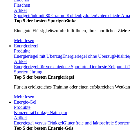
Flaschen
Artikel
Sportgetränk mit 80 Gramm Kohlenhydraten
Unterschiede Ama
Top 5 der besten Sportgetränke
Eine gute Flüssigkeitszufuhr hilft Ihnen, Ihre sportlichen Ziele 
Mehr lesen
Energieriegel
Produkte
Energieriegel mit Überzug
Energieriegel ohne Überzug
Müslirie
Artikel
Energieriegel für verschiedene Sportarten
Der beste Zeitpunkt f
Sporternährung
Top 5 der besten Energieriegel
Für ein erfolgreiches Training oder einen erfolgreichen Wettka
Mehr lesen
Energie-Gel
Produkte
Konzentrat
Trinkgel
Natur pur
Artikel
Energiegel versus Trinkgel
Glutenfreie und laktosefreie Sporte
Top 5 der besten Energie-Gels