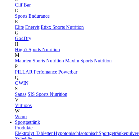
Clif Bar
D
Sports Endurance
E
Elite
Enervit
Etixx Sports Nutrition
G
Go4Dry
H
High5 Sports Nutrition
M
Maurten Sports Nutrition
Maxim Sports Nutrition
P
PILLAR Perfomance
Powerbar
Q
QWIN
S
Sanas
SIS Sports Nutrition
V
Virtuoos
W
Wcup
Sportgetränk
Produkte
Elektrolyt-Tabletten
Hypotonisch
Isotonisch
Sportgetränkepulver
Zubehör