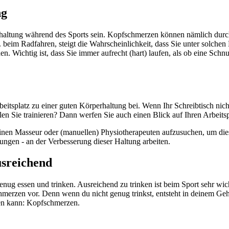
ng
haltung während des Sports sein. Kopfschmerzen können nämlich dur
beim Radfahren, steigt die Wahrscheinlichkeit, dass Sie unter solche
n. Wichtig ist, dass Sie immer aufrecht (hart) laufen, als ob eine Schnu
tsplatz zu einer guten Körperhaltung bei. Wenn Ihr Schreibtisch nicht gu
 Sie trainieren? Dann werfen Sie auch einen Blick auf Ihren Arbeitsp
, einen Masseur oder (manuellen) Physiotherapeuten aufzusuchen, um di
gen - an der Verbesserung dieser Haltung arbeiten.
usreichend
enug essen und trinken. Ausreichend zu trinken ist beim Sport sehr wic
rzen vor. Denn wenn du nicht genug trinkst, entsteht in deinem Gehir
hen kann: Kopfschmerzen.