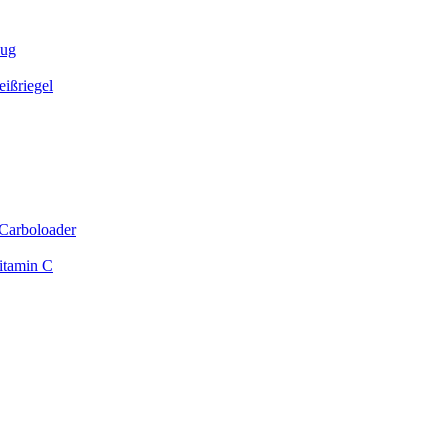
zug
ißriegel
Carboloader
itamin C