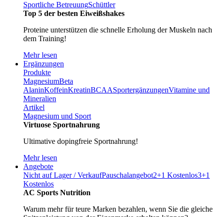
Sportliche Betreuung
Schüttler
Top 5 der besten Eiweißshakes
Proteine unterstützen die schnelle Erholung der Muskeln nach
dem Training!
Mehr lesen
Ergänzungen
Produkte
Magnesium
Beta
Alanin
Koffein
Kreatin
BCAA
Sportergänzungen
Vitamine und
Mineralien
Artikel
Magnesium und Sport
Virtuose Sportnahrung
Ultimative dopingfreie Sportnahrung!
Mehr lesen
Angebote
Nicht auf Lager / Verkauf
Pauschalangebot
2+1 Kostenlos
3+1
Kostenlos
AC Sports Nutrition
Warum mehr für teure Marken bezahlen, wenn Sie die gleiche