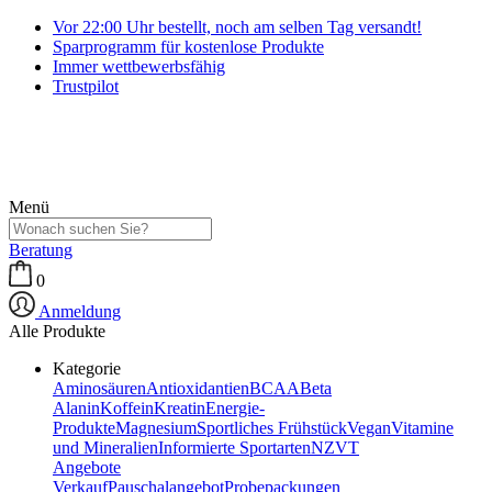
Vor 22:00 Uhr bestellt, noch am selben Tag versandt!
Sparprogramm für kostenlose Produkte
Immer wettbewerbsfähig
Trustpilot
Menü
Beratung
0
Anmeldung
Alle Produkte
Kategorie
Aminosäuren
Antioxidantien
BCAA
Beta
Alanin
Koffein
Kreatin
Energie-
Produkte
Magnesium
Sportliches Frühstück
Vegan
Vitamine
und Mineralien
Informierte Sportarten
NZVT
Angebote
Verkauf
Pauschalangebot
Probepackungen