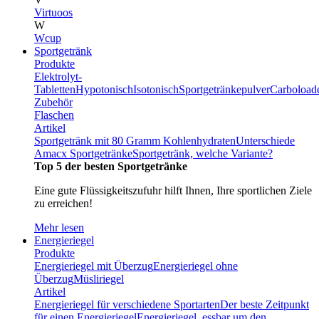
Virtuoos
W
Wcup
Sportgetränk
Produkte
Elektrolyt-
Tabletten
Hypotonisch
Isotonisch
Sportgetränkepulver
Carboload
Zubehör
Flaschen
Artikel
Sportgetränk mit 80 Gramm Kohlenhydraten
Unterschiede
Amacx Sportgetränke
Sportgetränk, welche Variante?
Top 5 der besten Sportgetränke
Eine gute Flüssigkeitszufuhr hilft Ihnen, Ihre sportlichen Ziele
zu erreichen!
Mehr lesen
Energieriegel
Produkte
Energieriegel mit Überzug
Energieriegel ohne
Überzug
Müsliriegel
Artikel
Energieriegel für verschiedene Sportarten
Der beste Zeitpunkt
für einen Energieriegel
Energieriegel, essbar um den