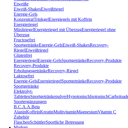
Eiweiße
Eiweiß-Shakes
Eiweißriegel
Energie-Gels
Konzentrat
Trinkgel
Energiegels mit Koffein
Energieriegel
Müsliriegel
Energieriegel mit Überzug
Energieriegel ohne
Überzug
Fructosefrei
Sportgetränke
Energie-Gels
Eiweiß-Shakes
Recovery-
Riegel
Eiweißriegel
Glutenfrei
Energieriegel
Energie-Gels
Sportgetränke
Recovery-Produkte
Recovery-Produkte
Erholungsgetränke
Recovery-Riegel
Laktosefrei
Energie-Gels
Energieriegel
Sportgetränke
Recovery-Produkte
Sportgetränke
Elektrolyt-
Tabletten
Sportgetränkepulver
Hypotonisch
Isotonisch
Carboload
Sportergänzungen
B.C.A.A.
Beta
Alanin
Koffein
Kreatin
Multivitamin
Magnesium
Vitamin C
Zubehör
Flaschen
Schüttler
Sportliche Betreuung
Marken