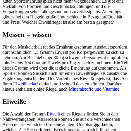
guten Sporternährungsplan nicht mehr wegzudenken. Es gibt eine
Vielzahl von Formen und Geschmacksrichtungen, und die
Verpackungen sehen alle gesund und zuverlässig aus. Allerdings
gibt es bei den Riegeln große Unterschiede in Bezug auf Qualität
und Preis. Welcher Eiweißriegel ist also am besten geeignet?
Messen = wissen
Für den Muskelerhalt rät das Ernährungszentrum Ausdauersportlern,
durchschnittlich 1,3 Gramm Eiweiß pro Körpergewicht zu sich zu
nehmen. Am Beispiel einer 80 kg schweren Person wird empfohlen,
mindestens 104 Gramm Eiweiß pro Tag zu sich zu nehmen. Ein Teil
dieser Gramm wird über die tägliche Ernährung aufgenommen. Als
Sportler können Sie sich auch für einen Eiweißriegel als zusätzliche
Ergänzung entscheiden. Der Vorteil eines Eiweißriegels ist, dass Sie
Ihren
Eiweißbedarf
einfach und schnell decken können. Darüber
hinaus enthalten einige Riegel auch
Mineralstoffe und Vitamine
.
Eiweiße
Die Anzahl der Gramm
Eiweiß
eines Riegels finden Sie in den
Nährwertangaben. Außerdem können Sie auf die verschiedenen
Arten der verwendeten Proteine achten. Unabhängig davon,
welches Ziel Sie verfolgen, ist es immer ratsam, sich für einen