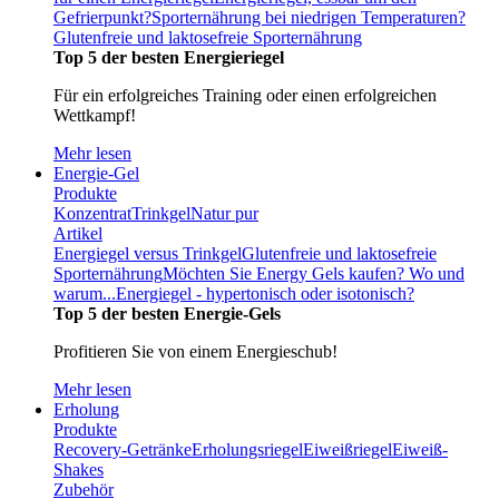
Gefrierpunkt?
Sporternährung bei niedrigen Temperaturen?
Glutenfreie und laktosefreie Sporternährung
Top 5 der besten Energieriegel
Für ein erfolgreiches Training oder einen erfolgreichen
Wettkampf!
Mehr lesen
Energie-Gel
Produkte
Konzentrat
Trinkgel
Natur pur
Artikel
Energiegel versus Trinkgel
Glutenfreie und laktosefreie
Sporternährung
Möchten Sie Energy Gels kaufen? Wo und
warum...
Energiegel - hypertonisch oder isotonisch?
Top 5 der besten Energie-Gels
Profitieren Sie von einem Energieschub!
Mehr lesen
Erholung
Produkte
Recovery-Getränke
Erholungsriegel
Eiweißriegel
Eiweiß-
Shakes
Zubehör