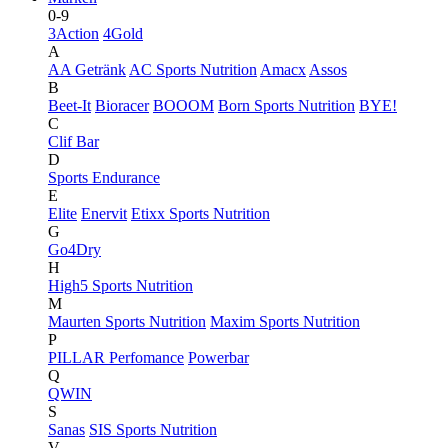
0-9
3Action
4Gold
A
AA Getränk
AC Sports Nutrition
Amacx
Assos
B
Beet-It
Bioracer
BOOOM
Born Sports Nutrition
BYE!
C
Clif Bar
D
Sports Endurance
E
Elite
Enervit
Etixx Sports Nutrition
G
Go4Dry
H
High5 Sports Nutrition
M
Maurten Sports Nutrition
Maxim Sports Nutrition
P
PILLAR Perfomance
Powerbar
Q
QWIN
S
Sanas
SIS Sports Nutrition
V