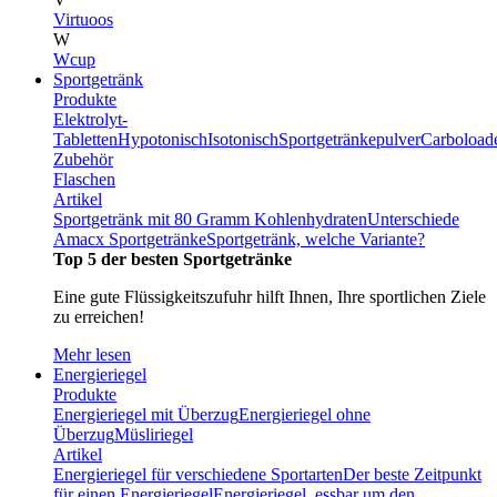
Virtuoos
W
Wcup
Sportgetränk
Produkte
Elektrolyt-
Tabletten
Hypotonisch
Isotonisch
Sportgetränkepulver
Carboload
Zubehör
Flaschen
Artikel
Sportgetränk mit 80 Gramm Kohlenhydraten
Unterschiede
Amacx Sportgetränke
Sportgetränk, welche Variante?
Top 5 der besten Sportgetränke
Eine gute Flüssigkeitszufuhr hilft Ihnen, Ihre sportlichen Ziele
zu erreichen!
Mehr lesen
Energieriegel
Produkte
Energieriegel mit Überzug
Energieriegel ohne
Überzug
Müsliriegel
Artikel
Energieriegel für verschiedene Sportarten
Der beste Zeitpunkt
für einen Energieriegel
Energieriegel, essbar um den