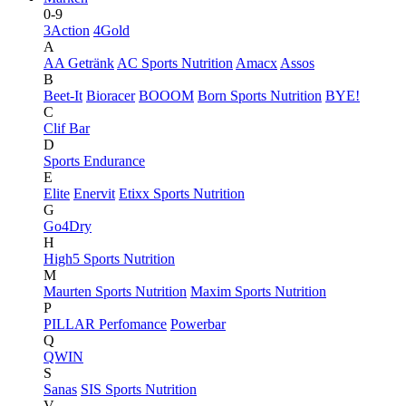
0-9
3Action
4Gold
A
AA Getränk
AC Sports Nutrition
Amacx
Assos
B
Beet-It
Bioracer
BOOOM
Born Sports Nutrition
BYE!
C
Clif Bar
D
Sports Endurance
E
Elite
Enervit
Etixx Sports Nutrition
G
Go4Dry
H
High5 Sports Nutrition
M
Maurten Sports Nutrition
Maxim Sports Nutrition
P
PILLAR Perfomance
Powerbar
Q
QWIN
S
Sanas
SIS Sports Nutrition
V