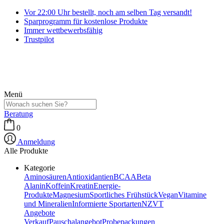
Vor 22:00 Uhr bestellt, noch am selben Tag versandt!
Sparprogramm für kostenlose Produkte
Immer wettbewerbsfähig
Trustpilot
Menü
Beratung
0
Anmeldung
Alle Produkte
Kategorie
Aminosäuren
Antioxidantien
BCAA
Beta
Alanin
Koffein
Kreatin
Energie-
Produkte
Magnesium
Sportliches Frühstück
Vegan
Vitamine
und Mineralien
Informierte Sportarten
NZVT
Angebote
Verkauf
Pauschalangebot
Probepackungen