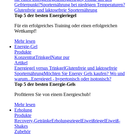
Gefrierpunkt?
Sporternährung bei niedrigen Temperaturen?
Glutenfreie und laktosefreie Sporternährung
Top 5 der besten Energieriegel
Für ein erfolgreiches Training oder einen erfolgreichen
Wettkampf!
Mehr lesen
Energie-Gel
Produkte
Konzentrat
Trinkgel
Natur pur
Artikel
Energiegel versus Trinkgel
Glutenfreie und laktosefreie
Sporternährung
Möchten Sie Energy Gels kaufen? Wo und
warum...
Energiegel - hypertonisch oder isotonisch?
Top 5 der besten Energie-Gels
Profitieren Sie von einem Energieschub!
Mehr lesen
Erholung
Produkte
Recovery-Getränke
Erholungsriegel
Eiweißriegel
Eiweiß-
Shakes
Zubehör