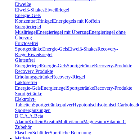
Eiweiße
Eiweiß-Shakes
Eiweißriegel
Energie-Gels
Konzentrat
Trinkgel
Energiegels mit Koffein
Energieriegel
Müsliriegel
Energieriegel mit Überzug
Energieriegel ohne
Überzug
Fructosefrei
Sportgetränke
Energie-Gels
Eiweiß-Shakes
Recovery-
Riegel
Eiweißriegel
Glutenfrei
Energieriegel
Energie-Gels
Sportgetränke
Recovery-Produkte
Recovery-Produkte
Erholungsgetränke
Recovery-Riegel
Laktosefrei
Energie-Gels
Energieriegel
Sportgetränke
Recovery-Produkte
Sportgetränke
Elektrolyt-
Tabletten
Sportgetränkepulver
Hypotonisch
Isotonisch
Carboload
Sportergänzungen
B.C.A.A.
Beta
Alanin
Koffein
Kreatin
Multivitamin
Magnesium
Vitamin C
Zubehör
Flaschen
Schüttler
Sportliche Betreuung
Marken