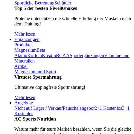
Sportliche Betreuung
Schüttler
Top 5 der besten Eiweißshakes
Proteine unterstützen die schnelle Erholung der Muskeln nach
dem Training!
Mehr lesen
Ergänzungen
Produkte
Magnesium
Beta
Alanin
Koffein
Kreatin
BCAA
Sportergänzungen
Vitamine und
Mineralien
Artikel
Magnesium und Sport
Virtuose Sportnahrung
Ultimative dopingfreie Sportnahrung!
Mehr lesen
Angebote
Nicht auf Lager / Verkauf
Pauschalangebot
2+1 Kostenlos
3+1
Kostenlos
AC Sports Nutrition
Warum mehr für teure Marken bezahlen, wenn Sie die gleiche