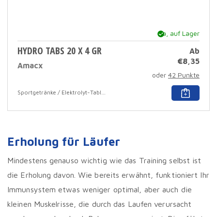
Ja, auf Lager
HYDRO TABS 20 X 4 GR
Ab
€
8,35
Amacx
oder
42 Punkte
Dies
Sportgetränke / Elektrolyt-Tabletten
Prod
hat
mehr
Varia
Dies
Erholung für Läufer
Opti
kann
auf
Mindestens genauso wichtig wie das Training selbst ist
der
die Erholung davon. Wie bereits erwähnt, funktioniert Ihr
Prod
ausg
Immunsystem etwas weniger optimal, aber auch die
werd
kleinen Muskelrisse, die durch das Laufen verursacht