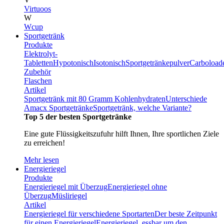
Virtuoos
W
Wcup
Sportgetränk
Produkte
Elektrolyt-
Tabletten
Hypotonisch
Isotonisch
Sportgetränkepulver
Carboload
Zubehör
Flaschen
Artikel
Sportgetränk mit 80 Gramm Kohlenhydraten
Unterschiede
Amacx Sportgetränke
Sportgetränk, welche Variante?
Top 5 der besten Sportgetränke
Eine gute Flüssigkeitszufuhr hilft Ihnen, Ihre sportlichen Ziele
zu erreichen!
Mehr lesen
Energieriegel
Produkte
Energieriegel mit Überzug
Energieriegel ohne
Überzug
Müsliriegel
Artikel
Energieriegel für verschiedene Sportarten
Der beste Zeitpunkt
für einen Energieriegel
Energieriegel, essbar um den