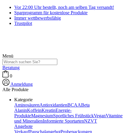
Vor 22:00 Uhr bestellt, noch am selben Tag versandt!
Sparprogramm für kostenlose Produkte
Immer wettbewerbsfähig
Trustpilot
Menü
Beratung
0
Anmeldung
Alle Produkte
Kategorie
Aminosäuren
Antioxidantien
BCAA
Beta
Alanin
Koffein
Kreatin
Energie-
Produkte
Magnesium
Sportliches Frühstück
Vegan
Vitamine
und Mineralien
Informierte Sportarten
NZVT
Angebote
Verkauf
Pauschalangebot
Probepackungen