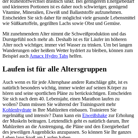
der Ruhestoffwechsel drastisch sinkt. Bei geringerem Energiebedarf
und kleineren Portionen ist es daher noch schwieriger, genügend
Vitamine, Mineralien, Eiweiß und Ballaststoffe aufzunehmen.
Entscheiden Sie sich daher für möglichst viele gesunde Lebensmittel
wie Süßkartoffeln, gegrillten Lachs sowie Obst und Gemüse.
Mit zunehmendem Alter nimmt die Schweißproduktion und das
Durstgefühl noch mehr ab. Deshalb ist es für Läufer im höheren
Alter noch wichtiger, immer viel Wasser zu trinken. Um bei langen
Wanderungen oder heißem Wetter hydriert zu bleiben, können zum
Beispiel auch
Amacx Hydro Tabs
helfen.
Laufen ist für alle Altersgruppen
Auch wenn es für jede Altersphase andere Ratschläge gibt, ist es
natürlich besonders wichtig, immer wieder auf seinen Körper zu
hören und seine sportlichen Pläne zu berücksichtigen. Entscheiden
Sie sich nach dem 40. Lebensjahr, einen Marathon laufen zu
wollen? Dann müssen Sie während der Trainingszeit mehr
Kohlenhydrate
in Ihre Mahlzeiten einbauen. Trainieren Sie
regelmäßig und intensiv? Dann kann ein
Eiweißshake
zur Erholung
der Muskeln beitragen. Letztendlich geht es natürlich darum, Ihre
Mahlzeiten an die Anstrengung, die Pläne und den Energiebedarf
des jeweiligen Augenblicks anzupassen. So können Sie Ihr ganzes
Leben lang Spaß am Laufen haben.