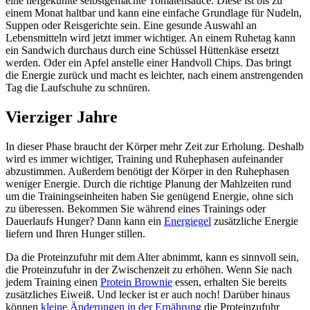
eine tiefgekühlte selbstgemachte Tomatensauce. Diese ist bis zu
einem Monat haltbar und kann eine einfache Grundlage für Nudeln,
Suppen oder Reisgerichte sein. Eine gesunde Auswahl an
Lebensmitteln wird jetzt immer wichtiger. An einem Ruhetag kann
ein Sandwich durchaus durch eine Schüssel Hüttenkäse ersetzt
werden. Oder ein Apfel anstelle einer Handvoll Chips. Das bringt
die Energie zurück und macht es leichter, nach einem anstrengenden
Tag die Laufschuhe zu schnüren.
Vierziger Jahre
In dieser Phase braucht der Körper mehr Zeit zur Erholung. Deshalb
wird es immer wichtiger, Training und Ruhephasen aufeinander
abzustimmen. Außerdem benötigt der Körper in den Ruhephasen
weniger Energie. Durch die richtige Planung der Mahlzeiten rund
um die Trainingseinheiten haben Sie genügend Energie, ohne sich
zu überessen. Bekommen Sie während eines Trainings oder
Dauerlaufs Hunger? Dann kann ein
Energiegel
zusätzliche Energie
liefern und Ihren Hunger stillen.
Da die Proteinzufuhr mit dem Alter abnimmt, kann es sinnvoll sein,
die Proteinzufuhr in der Zwischenzeit zu erhöhen. Wenn Sie nach
jedem Training einen
Protein Brownie
essen, erhalten Sie bereits
zusätzliches Eiweiß. Und lecker ist er auch noch! Darüber hinaus
können
kleine Änderungen in der Ernährung
die Proteinzufuhr