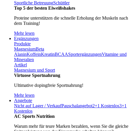
Sportliche Betreuung
Schüttler
Top 5 der besten Eiweißshakes
Proteine unterstützen die schnelle Erholung der Muskeln nach
dem Training!
Mehr lesen
Ergänzungen
Produkte
Magnesium
Beta
Alanin
Koffein
Kreatin
BCAA
Sportergänzungen
Vitamine und
Mineralien
Artikel
Magnesium und Sport
Virtuose Sportnahrung
Ultimative dopingfreie Sportnahrung!
Mehr lesen
Angebote
Nicht auf Lager / Verkauf
Pauschalangebot
2+1 Kostenlos
3+1
Kostenlos
AC Sports Nutrition
Warum mehr für teure Marken bezahlen, wenn Sie die gleiche