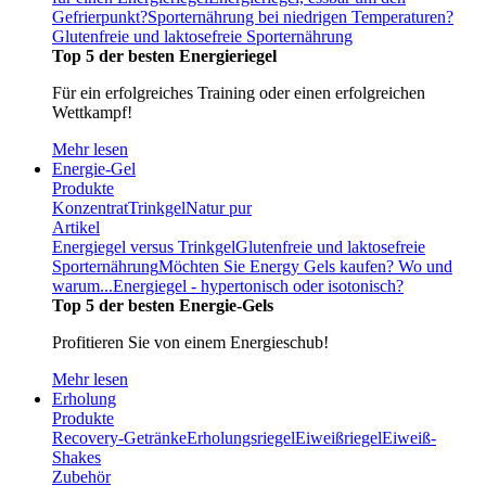
Gefrierpunkt?
Sporternährung bei niedrigen Temperaturen?
Glutenfreie und laktosefreie Sporternährung
Top 5 der besten Energieriegel
Für ein erfolgreiches Training oder einen erfolgreichen
Wettkampf!
Mehr lesen
Energie-Gel
Produkte
Konzentrat
Trinkgel
Natur pur
Artikel
Energiegel versus Trinkgel
Glutenfreie und laktosefreie
Sporternährung
Möchten Sie Energy Gels kaufen? Wo und
warum...
Energiegel - hypertonisch oder isotonisch?
Top 5 der besten Energie-Gels
Profitieren Sie von einem Energieschub!
Mehr lesen
Erholung
Produkte
Recovery-Getränke
Erholungsriegel
Eiweißriegel
Eiweiß-
Shakes
Zubehör