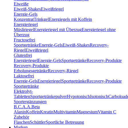
Eiweiße
Eiweiß-Shakes
Eiweißriegel
Energie-Gels
Konzentrat
Trinkgel
Energiegels mit Koffein
Energieriegel
Müsliriegel
Energieriegel mit Überzug
Energieriegel ohne
Überzug
Fructosefrei
Sportgetränke
Energie-Gels
Eiweiß-Shakes
Recovery-
Riegel
Eiweißriegel
Glutenfrei
Energieriegel
Energie-Gels
Sportgetränke
Recovery-Produkte
Recovery-Produkte
Erholungsgetränke
Recovery-Riegel
Laktosefrei
Energie-Gels
Energieriegel
Sportgetränke
Recovery-Produkte
Sportgetränke
Elektrolyt-
Tabletten
Sportgetränkepulver
Hypotonisch
Isotonisch
Carboload
Sportergänzungen
B.C.A.A.
Beta
Alanin
Koffein
Kreatin
Multivitamin
Magnesium
Vitamin C
Zubehör
Flaschen
Schüttler
Sportliche Betreuung
Marken