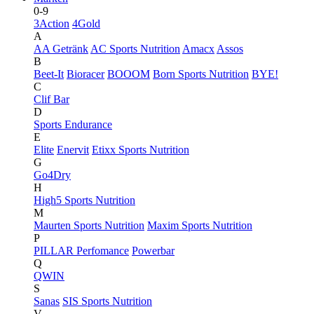
0-9
3Action
4Gold
A
AA Getränk
AC Sports Nutrition
Amacx
Assos
B
Beet-It
Bioracer
BOOOM
Born Sports Nutrition
BYE!
C
Clif Bar
D
Sports Endurance
E
Elite
Enervit
Etixx Sports Nutrition
G
Go4Dry
H
High5 Sports Nutrition
M
Maurten Sports Nutrition
Maxim Sports Nutrition
P
PILLAR Perfomance
Powerbar
Q
QWIN
S
Sanas
SIS Sports Nutrition
V