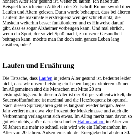
höheren Alter sehr gesund ist, weiter zu laufen. Ich habe zum
Beispiel kürzlich einen Artikel in der Zeitschrift Runnersworld über
Laufen und Altern gelesen. Darin wurde behauptet, dass bei älteren
Läufern die maximale Herzfrequenz weniger schnell sinkt, die
Muskeln weiterhin besser funktionieren und es Hinweise darauf
gibt, dass es sogar Alzheimer vorbeugen kann. Und mal ehrlich,
wenn ein Sport, der so viel Spaß macht, zu unserer Gesundheit
beitragen kann, möchte man ihn doch sein ganzes Leben lang
ausüben, oder?
Laufen und Ernährung
Die Tatsache, dass
Laufen
in jedem Alter gesund ist, bedeutet leider
nicht, dass wir unsere Leistung ein Leben lang maximieren können.
Im Allgemeinen sind die Menschen mit Mitte 20 am
leistungsfähigsten. In diesem Alter ist der Körper voll entwickelt, die
Sauerstoffaufnahme ist maximal und die Herzfrequenz ist optimal.
Nach diesen Spitzenjahren geht es langsam wieder bergab. Jedes
Jahr verliert man etwa vier Prozent der Muskelmasse und auch die
Verbrennung verlangsamt sich etwas. Im Alltag merkt man davon so
gut wie nichts, außer dass ein schneller
Halbmarathon
im Alter von
50 Jahren nie mehr so schnell sein wird wie ein Halbmarathon im
Alter von 20 Jahren. Außerdem sinkt der Energiebedarf ab dem 30.