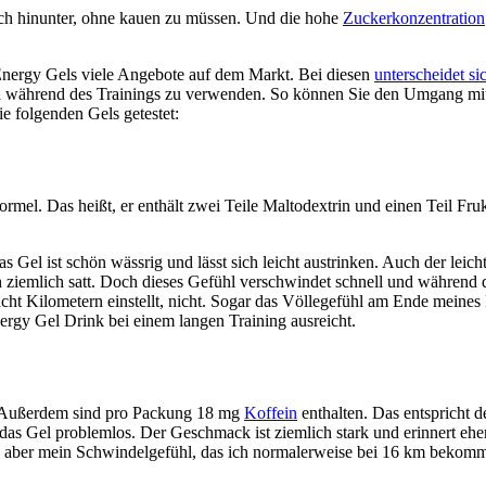
ach hinunter, ohne kauen zu müssen. Und die hohe
Zuckerkonzentration
Energy Gels viele Angebote auf dem Markt. Bei diesen
unterscheidet si
auch während des Trainings zu verwenden. So können Sie den Umgang mi
e folgenden Gels getestet:
mel. Das heißt, er enthält zwei Teile Maltodextrin und einen Teil F
Gel ist schön wässrig und lässt sich leicht austrinken. Auch der leicht
h ziemlich satt. Doch dieses Gefühl verschwindet schnell und während 
cht Kilometern einstellt, nicht. Sogar das Völlegefühl am Ende meines D
ergy Gel Drink bei einem langen Training ausreicht.
. Außerdem sind pro Packung 18 mg
Koffein
enthalten. Das entspricht 
 das Gel problemlos. Der Geschmack ist ziemlich stark und erinnert e
 aber mein Schwindelgefühl, das ich normalerweise bei 16 km bekomme,