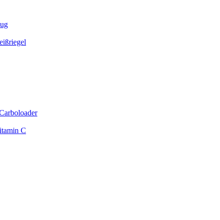
zug
ißriegel
Carboloader
itamin C