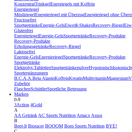
Konzentrat
Trinkgel
Energiegels mit Koffein
Energieriegel
Müsliriegel
Energieriegel mit Überzug
Energieriegel ohne Über
Fructosefrei
Sportgetränke
Energie-Gels
Eiweiß-Shakes
Recovery-Riegel
Eiwe
Glutenfrei
Energieriegel
Energie-Gels
Sportgetränke
Recovery-Produkte
Recovery-Produkte
Erholungsgetränke
Recovery-Riegel
Laktosefrei
Energie-Gels
Energieriegel
Sportgetränke
Recovery-Produkte
Sportgetränke
Elektrolyt-Tabletten
Sportgetränkepulver
Hypotonisch
Isotonisch
Sportergänzungen
B.C.A.A.
Beta Alanin
Koffein
Kreatin
Multivitamin
Magnesium
V
Zubehör
Flaschen
Schüttler
Sportliche Betreuung
Marken
0-9
3Action
4Gold
A
AA Getränk
AC Sports Nutrition
Amacx
Assos
B
Beet-It
Bioracer
BOOOM
Born Sports Nutrition
BYE!
C