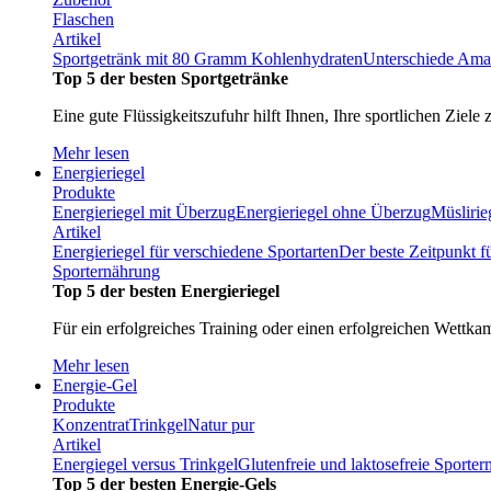
Flaschen
Artikel
Sportgetränk mit 80 Gramm Kohlenhydraten
Unterschiede Ama
Top 5 der besten Sportgetränke
Eine gute Flüssigkeitszufuhr hilft Ihnen, Ihre sportlichen Ziele 
Mehr lesen
Energieriegel
Produkte
Energieriegel mit Überzug
Energieriegel ohne Überzug
Müslirie
Artikel
Energieriegel für verschiedene Sportarten
Der beste Zeitpunkt f
Sporternährung
Top 5 der besten Energieriegel
Für ein erfolgreiches Training oder einen erfolgreichen Wettka
Mehr lesen
Energie-Gel
Produkte
Konzentrat
Trinkgel
Natur pur
Artikel
Energiegel versus Trinkgel
Glutenfreie und laktosefreie Sporte
Top 5 der besten Energie-Gels