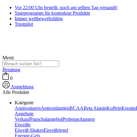
Vor 22:00 Uhr bestellt, noch am selben Tag versandt!
Sparprogramm für kostenlose Produkte
Immer wettbewerbsfähig
Trustpilot
Menü
Beratung
0
Anmeldung
Alle Produkte
Kategorie
Aminosäuren
Antioxidantien
BCAA
Beta Alanin
Koffein
Kreatin
Angebote
Verkauf
Pauschalangebot
Probepackungen
Eiweiße
Eiweiß-Shakes
Eiweißriegel
Energie-Gels