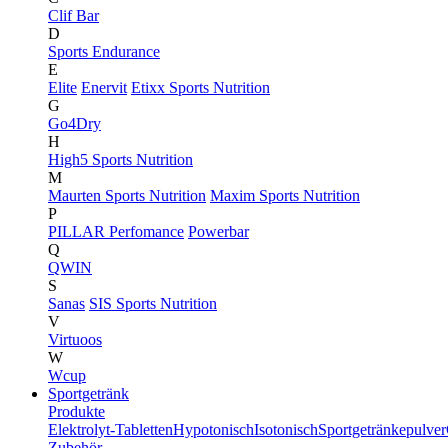
Clif Bar
D
Sports Endurance
E
Elite
Enervit
Etixx Sports Nutrition
G
Go4Dry
H
High5 Sports Nutrition
M
Maurten Sports Nutrition
Maxim Sports Nutrition
P
PILLAR Perfomance
Powerbar
Q
QWIN
S
Sanas
SIS Sports Nutrition
V
Virtuoos
W
Wcup
Sportgetränk
Produkte
Elektrolyt-Tabletten
Hypotonisch
Isotonisch
Sportgetränkepulver
Zubehör