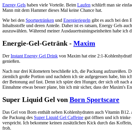
Energy Gels
haben viele Vorteile. Beim
Laufen
schlürft man sie einf
Mann mit dem Hammer dieses Mal keine Chance hat.
Wie bei den
Sportgetränken
und
Energieriegeln
gibt es auch bei den 
Inhaltsstoffe und deren Anteile. Daher ist es ratsam, Energy Gels 
auszuwählen. Während meiner Ausdauertrainingseinheiten habe ich di
Energie-Gel-Getränk -
Maxim
Der
Instant Energy Gel Drink
von Maxim hat eine 2:1-Kohlenhydratfor
genießen.
Nach nur drei Kilometern beschließe ich, die Packung aufzureißen. Das 
ziemlich große Portion und nachdem ich sie aufgegessen habe, bin ic
der Betonung auf fast. Denn ich spüre den Hunger, der sich oft nach a
Einnahme etwas besser plane, bin ich mir sicher, dass der Maxim's En
Super Liquid Gel von
Born Sportscare
Das Gel von Born enthält neben Kohlenhydraten auch Vitamin B12
die Packung des
Super Liquid Gel Caffeine
gut öffnen und ich trinke
verspricht. Ich bekomme keinen zusätzlichen Kick durch das Koffein,
froh.