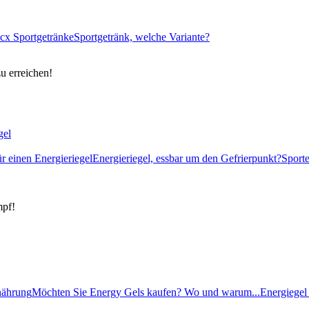
cx Sportgetränke
Sportgetränk, welche Variante?
zu erreichen!
gel
ür einen Energieriegel
Energieriegel, essbar um den Gefrierpunkt?
Sport
mpf!
rnährung
Möchten Sie Energy Gels kaufen? Wo und warum...
Energiegel 