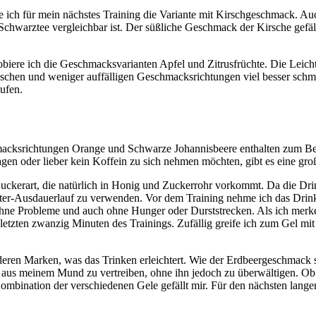
ich für mein nächstes Training die Variante mit Kirschgeschmack. Auc
e Schwarztee vergleichbar ist. Der süßliche Geschmack der Kirsche gefä
ere ich die Geschmacksvarianten Apfel und Zitrusfrüchte. Die Leichtig
frischen und weniger auffälligen Geschmacksrichtungen viel besser sc
ufen.
hmacksrichtungen Orange und Schwarze Johannisbeere enthalten zum Beis
tragen oder lieber kein Koffein zu sich nehmen möchten, gibt es eine gr
 Zuckerart, die natürlich in Honig und Zuckerrohr vorkommt. Da die D
ter-Ausdauerlauf zu verwenden. Vor dem Training nehme ich das Drink 
hne Probleme und auch ohne Hunger oder Durststrecken. Als ich merke,
e letzten zwanzig Minuten des Trainings. Zufällig greife ich zum Gel m
deren Marken, was das Trinken erleichtert. Wie der Erdbeergeschmack s
s meinem Mund zu vertreiben, ohne ihn jedoch zu überwältigen. Ob es 
ombination der verschiedenen Gele gefällt mir. Für den nächsten lange