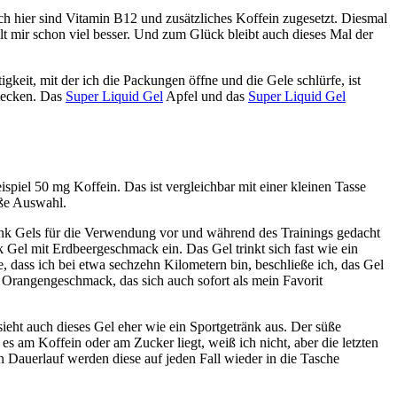
h hier sind Vitamin B12 und zusätzliches Koffein zugesetzt. Diesmal
llt mir schon viel besser. Und zum Glück bleibt auch dieses Mal der
keit, mit der ich die Packungen öffne und die Gele schlürfe, ist
hmecken. Das
Super Liquid Gel
Apfel und das
Super Liquid Gel
piel 50 mg Koffein. Das ist vergleichbar mit einer kleinen Tasse
oße Auswahl.
rink Gels für die Verwendung vor und während des Trainings gedacht
Gel mit Erdbeergeschmack ein. Das Gel trinkt sich fast wie ein
 dass ich bei etwa sechzehn Kilometern bin, beschließe ich, das Gel
it Orangengeschmack, das sich auch sofort als mein Favorit
ieht auch dieses Gel eher wie ein Sportgetränk aus. Der süße
am Koffein oder am Zucker liegt, weiß ich nicht, aber die letzten
n Dauerlauf werden diese auf jeden Fall wieder in die Tasche