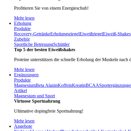
Profitieren Sie von einem Energieschub!
Mehr lesen
Erholung
Produkte
Recovery-Getränke
Erholungsriegel
Eiweißriegel
Eiweiß-Shakes
Zubehör
Sportliche Betreuung
Schüttler
Top 5 der besten Eiweißshakes
Proteine unterstützen die schnelle Erholung der Muskeln nach 
Mehr lesen
Ergänzungen
Produkte
Magnesium
Beta Alanin
Koffein
Kreatin
BCAA
Sportergänzunge
Artikel
Magnesium und Sport
Virtuose Sportnahrung
Ultimative dopingfreie Sportnahrung!
Mehr lesen
Angebote