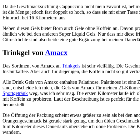
Da die Geschmacksrichtung Cappuccino nicht mein Favorit ist, nehme 
ist die Menge jedoch fast doppelt so hoch, so dass sie mit einer Tass
Einbruch bei 16 Kilometern aus.
Neben diesen Gels bietet Born auch Gele ohne Koffein an. Davon probi
ähnlich wie bei den anderen Super Liquid Gels. Nur dass mir diese 
Citrusfrüchte sind also beide eine gute Ergänzung bei meinen Dauerlä
Trinkgel von
Amacx
Das Sortiment von Amacx an
Trinkgels
ist sehr vielfältig. Die Gesc
Instantkaffee. Aber auch für diejenigen, die Koffein nicht so gut ver
Alle Drink Gels von Amaxc enthalten Palatinose. Palatinose ist eine
sind, entscheide ich mich, die Gels von Amacx für meinen 21-Kilome
Sportgetränk
weg, was ich sehr mag. Die ersten Kilometer laufe ich o
mit Koffein zu probieren. Laut der Beschreibung ist es perfekt für di
herausstellt.
Die Öffnung der Packung scheint etwas größer zu sein als bei den an
Orangengeschmack ist gerade stark genug, um den üblen Geschmack au
fünf Kilometer dieses Dauerlaufs überstehe ich ohne Probleme. Die K
wandern.