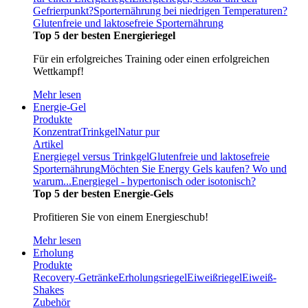
Gefrierpunkt?
Sporternährung bei niedrigen Temperaturen?
Glutenfreie und laktosefreie Sporternährung
Top 5 der besten Energieriegel
Für ein erfolgreiches Training oder einen erfolgreichen
Wettkampf!
Mehr lesen
Energie-Gel
Produkte
Konzentrat
Trinkgel
Natur pur
Artikel
Energiegel versus Trinkgel
Glutenfreie und laktosefreie
Sporternährung
Möchten Sie Energy Gels kaufen? Wo und
warum...
Energiegel - hypertonisch oder isotonisch?
Top 5 der besten Energie-Gels
Profitieren Sie von einem Energieschub!
Mehr lesen
Erholung
Produkte
Recovery-Getränke
Erholungsriegel
Eiweißriegel
Eiweiß-
Shakes
Zubehör