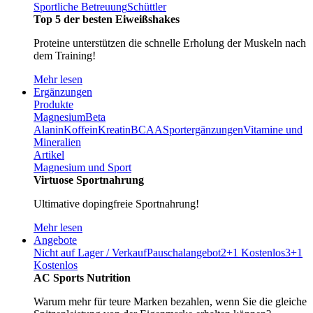
Sportliche Betreuung
Schüttler
Top 5 der besten Eiweißshakes
Proteine unterstützen die schnelle Erholung der Muskeln nach
dem Training!
Mehr lesen
Ergänzungen
Produkte
Magnesium
Beta
Alanin
Koffein
Kreatin
BCAA
Sportergänzungen
Vitamine und
Mineralien
Artikel
Magnesium und Sport
Virtuose Sportnahrung
Ultimative dopingfreie Sportnahrung!
Mehr lesen
Angebote
Nicht auf Lager / Verkauf
Pauschalangebot
2+1 Kostenlos
3+1
Kostenlos
AC Sports Nutrition
Warum mehr für teure Marken bezahlen, wenn Sie die gleiche