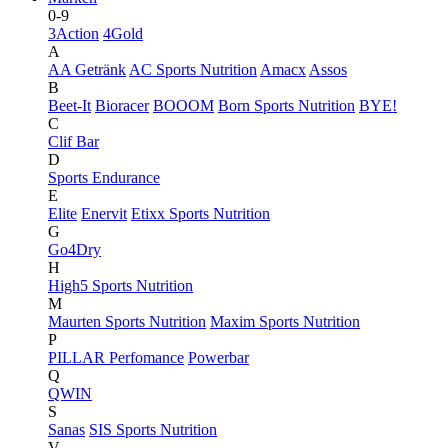
0-9
3Action
4Gold
A
AA Getränk
AC Sports Nutrition
Amacx
Assos
B
Beet-It
Bioracer
BOOOM
Born Sports Nutrition
BYE!
C
Clif Bar
D
Sports Endurance
E
Elite
Enervit
Etixx Sports Nutrition
G
Go4Dry
H
High5 Sports Nutrition
M
Maurten Sports Nutrition
Maxim Sports Nutrition
P
PILLAR Perfomance
Powerbar
Q
QWIN
S
Sanas
SIS Sports Nutrition
V