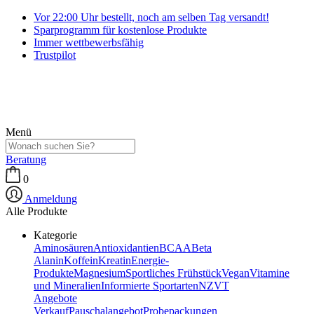
Vor 22:00 Uhr bestellt, noch am selben Tag versandt!
Sparprogramm für kostenlose Produkte
Immer wettbewerbsfähig
Trustpilot
Menü
Beratung
0
Anmeldung
Alle Produkte
Kategorie
Aminosäuren
Antioxidantien
BCAA
Beta
Alanin
Koffein
Kreatin
Energie-
Produkte
Magnesium
Sportliches Frühstück
Vegan
Vitamine
und Mineralien
Informierte Sportarten
NZVT
Angebote
Verkauf
Pauschalangebot
Probepackungen