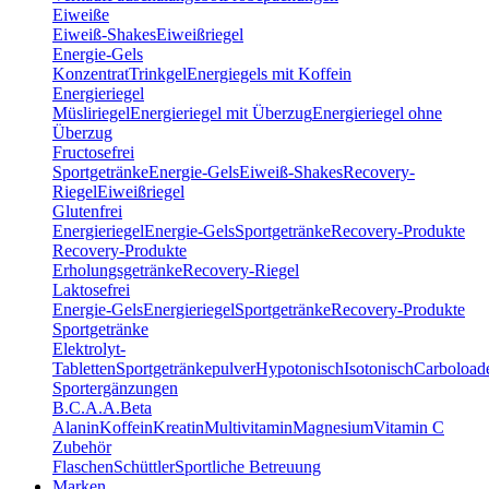
Eiweiße
Eiweiß-Shakes
Eiweißriegel
Energie-Gels
Konzentrat
Trinkgel
Energiegels mit Koffein
Energieriegel
Müsliriegel
Energieriegel mit Überzug
Energieriegel ohne
Überzug
Fructosefrei
Sportgetränke
Energie-Gels
Eiweiß-Shakes
Recovery-
Riegel
Eiweißriegel
Glutenfrei
Energieriegel
Energie-Gels
Sportgetränke
Recovery-Produkte
Recovery-Produkte
Erholungsgetränke
Recovery-Riegel
Laktosefrei
Energie-Gels
Energieriegel
Sportgetränke
Recovery-Produkte
Sportgetränke
Elektrolyt-
Tabletten
Sportgetränkepulver
Hypotonisch
Isotonisch
Carboload
Sportergänzungen
B.C.A.A.
Beta
Alanin
Koffein
Kreatin
Multivitamin
Magnesium
Vitamin C
Zubehör
Flaschen
Schüttler
Sportliche Betreuung
Marken