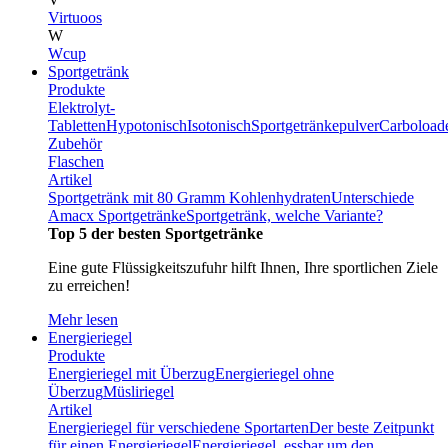
Virtuoos
W
Wcup
Sportgetränk
Produkte
Elektrolyt-
Tabletten
Hypotonisch
Isotonisch
Sportgetränkepulver
Carboload
Zubehör
Flaschen
Artikel
Sportgetränk mit 80 Gramm Kohlenhydraten
Unterschiede
Amacx Sportgetränke
Sportgetränk, welche Variante?
Top 5 der besten Sportgetränke
Eine gute Flüssigkeitszufuhr hilft Ihnen, Ihre sportlichen Ziele
zu erreichen!
Mehr lesen
Energieriegel
Produkte
Energieriegel mit Überzug
Energieriegel ohne
Überzug
Müsliriegel
Artikel
Energieriegel für verschiedene Sportarten
Der beste Zeitpunkt
für einen Energieriegel
Energieriegel, essbar um den