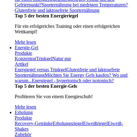
Gefrierpunkt?
Sporternährung bei niedrigen Temperaturen?
Glutenfreie und laktosefreie Sporternährung
Top 5 der besten Energieriegel
Für ein erfolgreiches Training oder einen erfolgreichen
Wettkampf!
Mehr lesen
Energie-Gel
Produkte
Konzentrat
Trinkgel
Natur pur
Artikel
Energiegel versus Trinkgel
Glutenfreie und laktosefreie
Sporternährung
Möchten Sie Energy Gels kaufen? Wo und
warum...
Energiegel - hypertonisch oder isotonisch?
Top 5 der besten Energie-Gels
Profitieren Sie von einem Energieschub!
Mehr lesen
Erholung
Produkte
Recovery-Getränke
Erholungsriegel
Eiweißriegel
Eiweiß-
Shakes
Zubehör