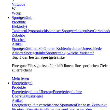
Virtuoos
W
Wcup
Sportgetränk
Produkte
Elektrolyt-
Tabletten
Hypotonisch
Isotonisch
Sportgetränkepulver
Carboload
Zubehör
Flaschen
Artikel
Sportgetränk mit 80 Gramm Kohlenhydraten
Unterschiede
Amacx Sportgetränke
Sportgetränk, welche Variante?
Top 5 der besten Sportgetränke
Eine gute Flüssigkeitszufuhr hilft Ihnen, Ihre sportlichen Ziele
zu erreichen!
Mehr lesen
Energieriegel
Produkte
Energieriegel mit Überzug
Energieriegel ohne
Überzug
Müsliriegel
Artikel
Energieriegel für verschiedene Sportarten
Der beste Zeitpunkt
für einen Energieriegel
Energieriegel, essbar um den