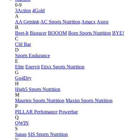
0-9
3Action
4Gold
A
AA Getränk
AC Sports Nutrition
Amacx
Assos
B
Beet-It
Bioracer
BOOOM
Born Sports Nutrition
BYE!
C
Clif Bar
D
Sports Endurance
E
Elite
Enervit
Etixx Sports Nutrition
G
Go4Dry
H
High5 Sports Nutrition
M
Maurten Sports Nutrition
Maxim Sports Nutrition
P
PILLAR Perfomance
Powerbar
Q
QWIN
S
Sanas
SIS Sports Nutrition
V