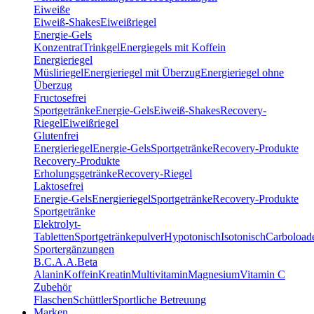
Eiweiße
Eiweiß-Shakes
Eiweißriegel
Energie-Gels
Konzentrat
Trinkgel
Energiegels mit Koffein
Energieriegel
Müsliriegel
Energieriegel mit Überzug
Energieriegel ohne
Überzug
Fructosefrei
Sportgetränke
Energie-Gels
Eiweiß-Shakes
Recovery-
Riegel
Eiweißriegel
Glutenfrei
Energieriegel
Energie-Gels
Sportgetränke
Recovery-Produkte
Recovery-Produkte
Erholungsgetränke
Recovery-Riegel
Laktosefrei
Energie-Gels
Energieriegel
Sportgetränke
Recovery-Produkte
Sportgetränke
Elektrolyt-
Tabletten
Sportgetränkepulver
Hypotonisch
Isotonisch
Carboload
Sportergänzungen
B.C.A.A.
Beta
Alanin
Koffein
Kreatin
Multivitamin
Magnesium
Vitamin C
Zubehör
Flaschen
Schüttler
Sportliche Betreuung
Marken