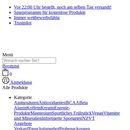
Vor 22:00 Uhr bestellt, noch am selben Tag versandt!
Sparprogramm für kostenlose Produkte
Immer wettbewerbsfähig
Trustpilot
Menü
Beratung
0
Anmeldung
Alle Produkte
Kategorie
Aminosäuren
Antioxidantien
BCAA
Beta
Alanin
Koffein
Kreatin
Energie-
Produkte
Magnesium
Sportliches Frühstück
Vegan
Vitamine
und Mineralien
Informierte Sportarten
NZVT
Angebote
Verkauf
Pauschalangebot
Probepackungen