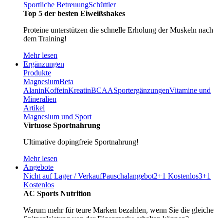
Sportliche Betreuung
Schüttler
Top 5 der besten Eiweißshakes
Proteine unterstützen die schnelle Erholung der Muskeln nach
dem Training!
Mehr lesen
Ergänzungen
Produkte
Magnesium
Beta
Alanin
Koffein
Kreatin
BCAA
Sportergänzungen
Vitamine und
Mineralien
Artikel
Magnesium und Sport
Virtuose Sportnahrung
Ultimative dopingfreie Sportnahrung!
Mehr lesen
Angebote
Nicht auf Lager / Verkauf
Pauschalangebot
2+1 Kostenlos
3+1
Kostenlos
AC Sports Nutrition
Warum mehr für teure Marken bezahlen, wenn Sie die gleiche