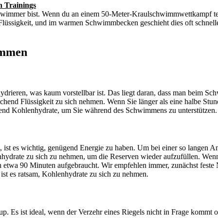
n Trainings
hwimmer bist. Wenn du an einem 50-Meter-Kraulschwimmwettkampf teil
lüssigkeit, und im warmen Schwimmbecken geschieht dies oft schneller
immen
ieren, was kaum vorstellbar ist. Das liegt daran, dass man beim Sch
hend Flüssigkeit zu sich nehmen. Wenn Sie länger als eine halbe Stund
ichend Kohlenhydrate, um Sie während des Schwimmens zu unterstützen.
ist es wichtig, genügend Energie zu haben. Um bei einer so langen An
nhydrate zu sich zu nehmen, um die Reserven wieder aufzufüllen. Wen
h etwa 90 Minuten aufgebraucht. Wir empfehlen immer, zunächst feste
 ist es ratsam, Kohlenhydrate zu sich zu nehmen.
up. Es ist ideal, wenn der Verzehr eines Riegels nicht in Frage kommt