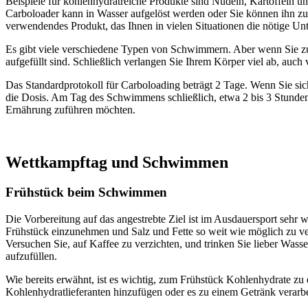
Beispiele für kohlenhydratreiche Produkte sind Nudeln, Kartoffeln u
Carboloader kann in Wasser aufgelöst werden oder Sie können ihn zu I
verwendendes Produkt, das Ihnen in vielen Situationen die nötige Unt
Es gibt viele verschiedene Typen von Schwimmern. Aber wenn Sie zu
aufgefüllt sind. Schließlich verlangen Sie Ihrem Körper viel ab, auc
Das Standardprotokoll für Carboloading beträgt 2 Tage. Wenn Sie s
die Dosis. Am Tag des Schwimmens schließlich, etwa 2 bis 3 Stunden
Ernährung zuführen möchten.
Wettkampftag und Schwimmen
Frühstück beim Schwimmen
Die Vorbereitung auf das angestrebte Ziel ist im Ausdauersport sehr wic
Frühstück einzunehmen und Salz und Fette so weit wie möglich zu v
Versuchen Sie, auf Kaffee zu verzichten, und trinken Sie lieber Wasser
aufzufüllen.
Wie bereits erwähnt, ist es wichtig, zum Frühstück Kohlenhydrate zu e
Kohlenhydratlieferanten hinzufügen oder es zu einem Getränk verarbei