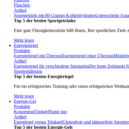
Flaschen
Artikel
Sportgetränk mit 80 Gramm Kohlenhydraten
Unterschiede Ama
Top 5 der besten Sportgetränke
Eine gute Flüssigkeitszufuhr hilft Ihnen, Ihre sportlichen Ziele 
Mehr lesen
Energieriegel
Produkte
Energieriegel mit Überzug
Energieriegel ohne Überzug
Müslirie
Artikel
Energieriegel für verschiedene Sportarten
Der beste Zeitpunkt f
Sporternährung
Top 5 der besten Energieriegel
Für ein erfolgreiches Training oder einen erfolgreichen Wettka
Mehr lesen
Energie-Gel
Produkte
Konzentrat
Trinkgel
Natur pur
Artikel
Energiegel versus Trinkgel
Glutenfreie und laktosefreie Sporte
Top 5 der besten Energie-Gels