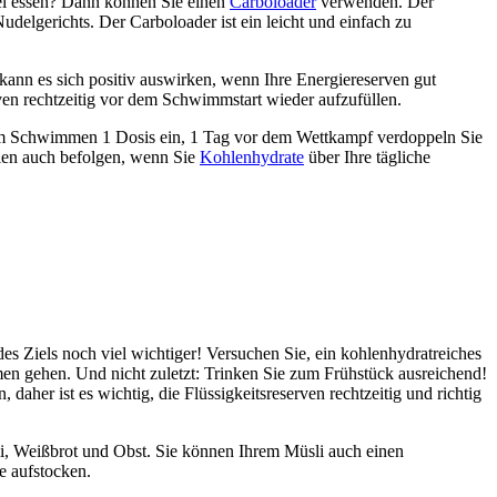
iel essen? Dann können Sie einen
Carboloader
verwenden. Der
udelgerichts. Der Carboloader ist ein leicht und einfach zu
nn es sich positiv auswirken, wenn Ihre Energiereserven gut
rven rechtzeitig vor dem Schwimmstart wieder aufzufüllen.
dem Schwimmen 1 Dosis ein, 1 Tag vor dem Wettkampf verdoppeln Sie
nien auch befolgen, wenn Sie
Kohlenhydrate
über Ihre tägliche
 Ziels noch viel wichtiger! Versuchen Sie, ein kohlenhydratreiches
n gehen. Und nicht zuletzt: Trinken Sie zum Frühstück ausreichend!
daher ist es wichtig, die Flüssigkeitsreserven rechtzeitig und richtig
üsli, Weißbrot und Obst. Sie können Ihrem Müsli auch einen
e aufstocken.