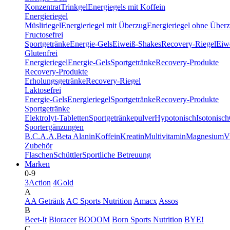
Konzentrat
Trinkgel
Energiegels mit Koffein
Energieriegel
Müsliriegel
Energieriegel mit Überzug
Energieriegel ohne Über
Fructosefrei
Sportgetränke
Energie-Gels
Eiweiß-Shakes
Recovery-Riegel
Eiwe
Glutenfrei
Energieriegel
Energie-Gels
Sportgetränke
Recovery-Produkte
Recovery-Produkte
Erholungsgetränke
Recovery-Riegel
Laktosefrei
Energie-Gels
Energieriegel
Sportgetränke
Recovery-Produkte
Sportgetränke
Elektrolyt-Tabletten
Sportgetränkepulver
Hypotonisch
Isotonisch
Sportergänzungen
B.C.A.A.
Beta Alanin
Koffein
Kreatin
Multivitamin
Magnesium
V
Zubehör
Flaschen
Schüttler
Sportliche Betreuung
Marken
0-9
3Action
4Gold
A
AA Getränk
AC Sports Nutrition
Amacx
Assos
B
Beet-It
Bioracer
BOOOM
Born Sports Nutrition
BYE!
C