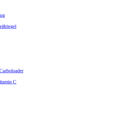
zug
ißriegel
Carboloader
itamin C