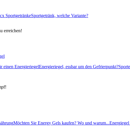
cx Sportgetränke
Sportgetränk, welche Variante?
zu erreichen!
gel
ür einen Energieriegel
Energieriegel, essbar um den Gefrierpunkt?
Sport
mpf!
rnährung
Möchten Sie Energy Gels kaufen? Wo und warum...
Energiegel 