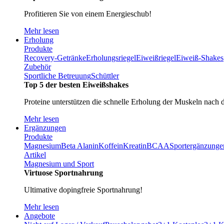
Profitieren Sie von einem Energieschub!
Mehr lesen
Erholung
Produkte
Recovery-Getränke
Erholungsriegel
Eiweißriegel
Eiweiß-Shakes
Zubehör
Sportliche Betreuung
Schüttler
Top 5 der besten Eiweißshakes
Proteine unterstützen die schnelle Erholung der Muskeln nach 
Mehr lesen
Ergänzungen
Produkte
Magnesium
Beta Alanin
Koffein
Kreatin
BCAA
Sportergänzunge
Artikel
Magnesium und Sport
Virtuose Sportnahrung
Ultimative dopingfreie Sportnahrung!
Mehr lesen
Angebote