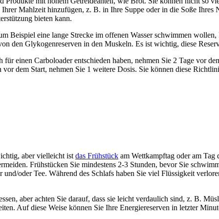
nd Produkte mit hohem Getreideanteil, wie Brot. Sie können nicht so v
hrer Mahlzeit hinzufügen, z. B. in Ihre Suppe oder in die Soße Ihres N
erstützung bieten kann.
m Beispiel eine lange Strecke im offenen Wasser schwimmen wollen, ka
h von den Glykogenreserven in den Muskeln. Es ist wichtig, diese Rese
ich für einen Carboloader entschieden haben, nehmen Sie 2 Tage vor 
 vor dem Start, nehmen Sie 1 weitere Dosis. Sie können diese Richtli
htig, aber vielleicht ist
das Frühstück
am Wettkampftag oder am Tag des
ermeiden. Frühstücken Sie mindestens 2-3 Stunden, bevor Sie schwimme
 und/oder Tee. Während des Schlafs haben Sie viel Flüssigkeit verloren, 
ssen, aber achten Sie darauf, dass sie leicht verdaulich sind, z. B. M
ten. Auf diese Weise können Sie Ihre Energiereserven in letzter Minut