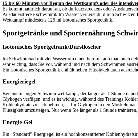
15 bis 60 Minuten vor Beginn des Wettkampfs oder des intensive
Es kommt natürlich darauf an, ob du Kurzstrecken- oder Ausdauersc
Ausdauerstrecke schwimmt. Im Wasser verlierst du durch Schwitzen F
Wettkampf mindestens 125 ml isotonisches Sportgetränk.
Sportgetränke und Sporternährung Schw
Isotonisches Sportgetränk/Durstlöscher
Im Schwimmbad mit viel Wasser um einen herum kann man auch dehydr
sehr wichtig, dass Sie vor, während und nach dem Schwimmen ausreic
Ein isotonisches Sportgetränk enthält neben Flüssigkeit auch ausre
Energieriegel
Bei einem langen Schwimmwettkampf, der länger als 1 Stunde dauert, 
Glykogen verfügen, und es ist wichtig, während des Trainings Kohle
Kohlenhydrate zu sich nehmen, ist Ihr Glykogen in den Muskeln nac
Flüssigkeit umzusteigen. Nur wenn Sie länger als 1 Stunde trainieren,
Energie-Gel
Ein "Standard"-Energiegel ist ein hochkonzentrierter Kohlenhydratsir