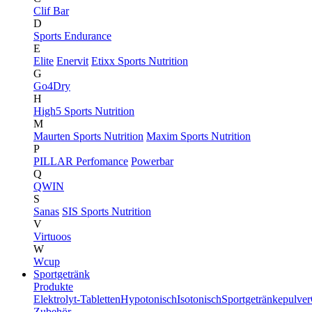
Clif Bar
D
Sports Endurance
E
Elite
Enervit
Etixx Sports Nutrition
G
Go4Dry
H
High5 Sports Nutrition
M
Maurten Sports Nutrition
Maxim Sports Nutrition
P
PILLAR Perfomance
Powerbar
Q
QWIN
S
Sanas
SIS Sports Nutrition
V
Virtuoos
W
Wcup
Sportgetränk
Produkte
Elektrolyt-Tabletten
Hypotonisch
Isotonisch
Sportgetränkepulver
Zubehör