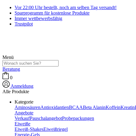
Vor 22:00 Uhr bestellt, noch am selben Tag versandt!
Sparprogramm für kostenlose Produkte
Immer wettbewerbsfähig
Trustpilot
Menü
Beratung
0
Anmeldung
Alle Produkte
Kategorie
Aminosäuren
Antioxidantien
BCAA
Beta Alanin
Koffein
Kreatin
Angebote
Verkauf
Pauschalangebot
Probepackungen
Eiweiße
Eiweiß-Shakes
Eiweißriegel
Energie-Gels