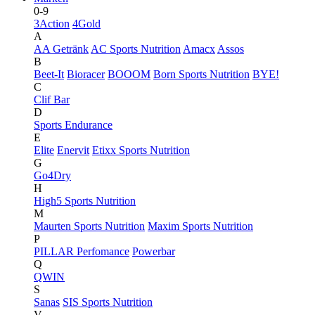
0-9
3Action
4Gold
A
AA Getränk
AC Sports Nutrition
Amacx
Assos
B
Beet-It
Bioracer
BOOOM
Born Sports Nutrition
BYE!
C
Clif Bar
D
Sports Endurance
E
Elite
Enervit
Etixx Sports Nutrition
G
Go4Dry
H
High5 Sports Nutrition
M
Maurten Sports Nutrition
Maxim Sports Nutrition
P
PILLAR Perfomance
Powerbar
Q
QWIN
S
Sanas
SIS Sports Nutrition
V