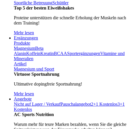
Sportliche Betreuung
Schüttler
Top 5 der besten Eiweißshakes
Proteine unterstützen die schnelle Erholung der Muskeln nach
dem Training!
Mehr lesen
Ergänzungen
Produkte
Magnesium
Beta
Alanin
Koffein
Kreatin
BCAA
Sportergänzungen
Vitamine und
Mineralien
Artikel
Magnesium und Sport
Virtuose Sportnahrung
Ultimative dopingfreie Sportnahrung!
Mehr lesen
Angebote
Nicht auf Lager / Verkauf
Pauschalangebot
2+1 Kostenlos
3+1
Kostenlos
AC Sports Nutrition
Warum mehr für teure Marken bezahlen, wenn Sie die gleiche