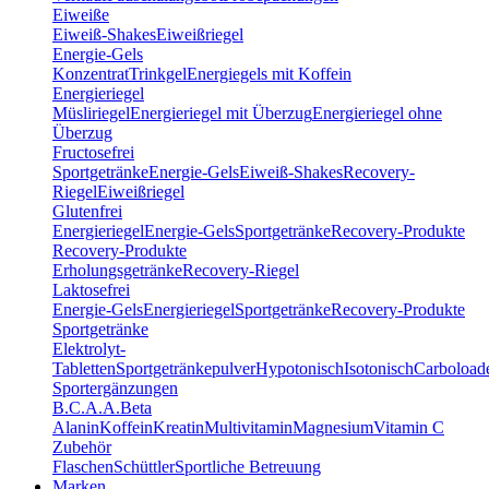
Eiweiße
Eiweiß-Shakes
Eiweißriegel
Energie-Gels
Konzentrat
Trinkgel
Energiegels mit Koffein
Energieriegel
Müsliriegel
Energieriegel mit Überzug
Energieriegel ohne
Überzug
Fructosefrei
Sportgetränke
Energie-Gels
Eiweiß-Shakes
Recovery-
Riegel
Eiweißriegel
Glutenfrei
Energieriegel
Energie-Gels
Sportgetränke
Recovery-Produkte
Recovery-Produkte
Erholungsgetränke
Recovery-Riegel
Laktosefrei
Energie-Gels
Energieriegel
Sportgetränke
Recovery-Produkte
Sportgetränke
Elektrolyt-
Tabletten
Sportgetränkepulver
Hypotonisch
Isotonisch
Carboload
Sportergänzungen
B.C.A.A.
Beta
Alanin
Koffein
Kreatin
Multivitamin
Magnesium
Vitamin C
Zubehör
Flaschen
Schüttler
Sportliche Betreuung
Marken