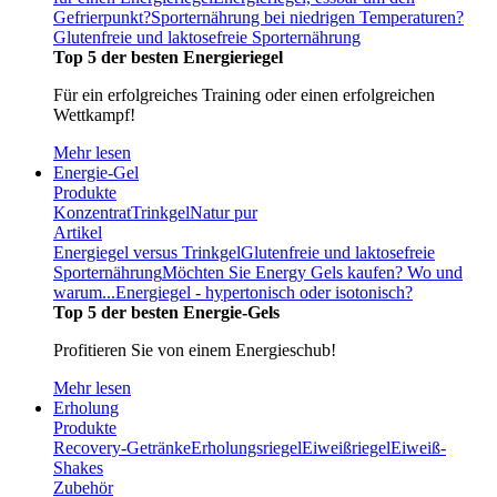
Gefrierpunkt?
Sporternährung bei niedrigen Temperaturen?
Glutenfreie und laktosefreie Sporternährung
Top 5 der besten Energieriegel
Für ein erfolgreiches Training oder einen erfolgreichen
Wettkampf!
Mehr lesen
Energie-Gel
Produkte
Konzentrat
Trinkgel
Natur pur
Artikel
Energiegel versus Trinkgel
Glutenfreie und laktosefreie
Sporternährung
Möchten Sie Energy Gels kaufen? Wo und
warum...
Energiegel - hypertonisch oder isotonisch?
Top 5 der besten Energie-Gels
Profitieren Sie von einem Energieschub!
Mehr lesen
Erholung
Produkte
Recovery-Getränke
Erholungsriegel
Eiweißriegel
Eiweiß-
Shakes
Zubehör