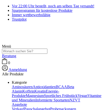
Vor 22:00 Uhr bestellt, noch am selben Tag versandt!
Sparprogramm für kostenlose Produkte
Immer wettbewerbsfähig
Trustpilot
Menü
Beratung
0
Anmeldung
Alle Produkte
Kategorie
Aminosäuren
Antioxidantien
BCAA
Beta
Alanin
Koffein
Kreatin
Energie-
Produkte
Magnesium
Sportliches Frühstück
Vegan
Vitamine
und Mineralien
Informierte Sportarten
NZVT
Angebote
Verkauf
Pauschalangebot
Probepackungen