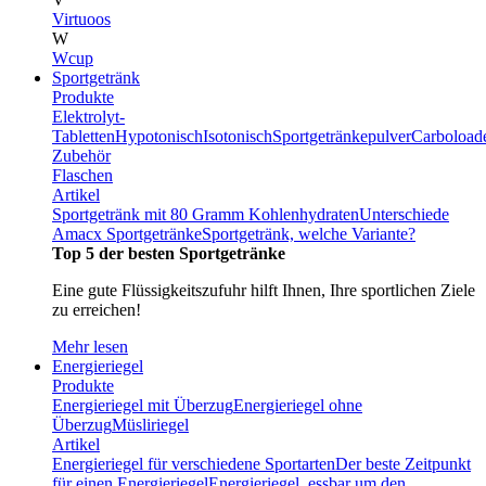
Virtuoos
W
Wcup
Sportgetränk
Produkte
Elektrolyt-
Tabletten
Hypotonisch
Isotonisch
Sportgetränkepulver
Carboload
Zubehör
Flaschen
Artikel
Sportgetränk mit 80 Gramm Kohlenhydraten
Unterschiede
Amacx Sportgetränke
Sportgetränk, welche Variante?
Top 5 der besten Sportgetränke
Eine gute Flüssigkeitszufuhr hilft Ihnen, Ihre sportlichen Ziele
zu erreichen!
Mehr lesen
Energieriegel
Produkte
Energieriegel mit Überzug
Energieriegel ohne
Überzug
Müsliriegel
Artikel
Energieriegel für verschiedene Sportarten
Der beste Zeitpunkt
für einen Energieriegel
Energieriegel, essbar um den