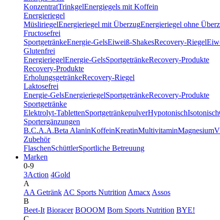
Konzentrat
Trinkgel
Energiegels mit Koffein
Energieriegel
Müsliriegel
Energieriegel mit Überzug
Energieriegel ohne Über
Fructosefrei
Sportgetränke
Energie-Gels
Eiweiß-Shakes
Recovery-Riegel
Eiwe
Glutenfrei
Energieriegel
Energie-Gels
Sportgetränke
Recovery-Produkte
Recovery-Produkte
Erholungsgetränke
Recovery-Riegel
Laktosefrei
Energie-Gels
Energieriegel
Sportgetränke
Recovery-Produkte
Sportgetränke
Elektrolyt-Tabletten
Sportgetränkepulver
Hypotonisch
Isotonisch
Sportergänzungen
B.C.A.A.
Beta Alanin
Koffein
Kreatin
Multivitamin
Magnesium
V
Zubehör
Flaschen
Schüttler
Sportliche Betreuung
Marken
0-9
3Action
4Gold
A
AA Getränk
AC Sports Nutrition
Amacx
Assos
B
Beet-It
Bioracer
BOOOM
Born Sports Nutrition
BYE!
C