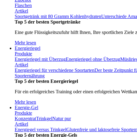
Flaschen
Artikel
Sportgetränk mit 80 Gramm Kohlenhydraten
Unterschiede Ama
Top 5 der besten Sportgetränke
Eine gute Flüssigkeitszufuhr hilft Ihnen, Ihre sportlichen Ziele 
Mehr lesen
Energieriegel
Produkte
Energieriegel mit Überzug
Energieriegel ohne Überzug
Müslirie
Artikel
Energieriegel für verschiedene Sportarten
Der beste Zeitpunkt f
Sporternährung
Top 5 der besten Energieriegel
Für ein erfolgreiches Training oder einen erfolgreichen Wettka
Mehr lesen
Energie-Gel
Produkte
Konzentrat
Trinkgel
Natur pur
Artikel
Energiegel versus Trinkgel
Glutenfreie und laktosefreie Sporte
Top 5 der besten Energie-Gels