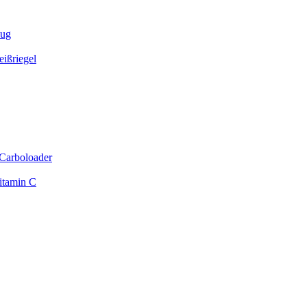
zug
ißriegel
Carboloader
itamin C