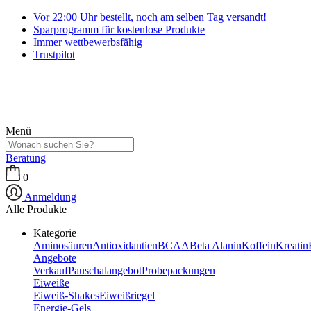
Vor 22:00 Uhr bestellt, noch am selben Tag versandt!
Sparprogramm für kostenlose Produkte
Immer wettbewerbsfähig
Trustpilot
Menü
Beratung
0
Anmeldung
Alle Produkte
Kategorie
Aminosäuren
Antioxidantien
BCAA
Beta Alanin
Koffein
Kreatin
Angebote
Verkauf
Pauschalangebot
Probepackungen
Eiweiße
Eiweiß-Shakes
Eiweißriegel
Energie-Gels