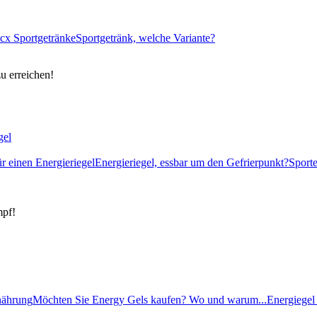
cx Sportgetränke
Sportgetränk, welche Variante?
zu erreichen!
gel
ür einen Energieriegel
Energieriegel, essbar um den Gefrierpunkt?
Sport
mpf!
rnährung
Möchten Sie Energy Gels kaufen? Wo und warum...
Energiegel 