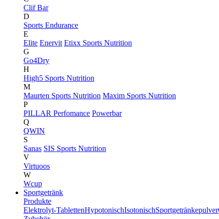
Clif Bar
D
Sports Endurance
E
Elite
Enervit
Etixx Sports Nutrition
G
Go4Dry
H
High5 Sports Nutrition
M
Maurten Sports Nutrition
Maxim Sports Nutrition
P
PILLAR Perfomance
Powerbar
Q
QWIN
S
Sanas
SIS Sports Nutrition
V
Virtuoos
W
Wcup
Sportgetränk
Produkte
Elektrolyt-Tabletten
Hypotonisch
Isotonisch
Sportgetränkepulver
Zubehör