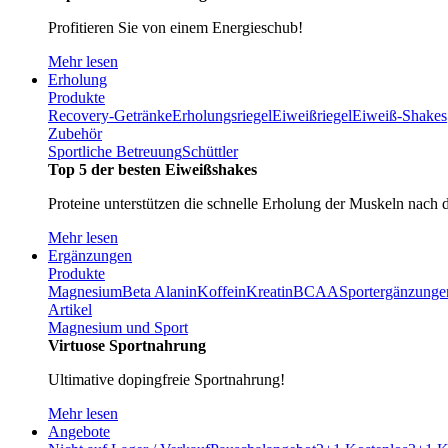
Profitieren Sie von einem Energieschub!
Mehr lesen
Erholung
Produkte
Recovery-Getränke
Erholungsriegel
Eiweißriegel
Eiweiß-Shakes
Zubehör
Sportliche Betreuung
Schüttler
Top 5 der besten Eiweißshakes
Proteine unterstützen die schnelle Erholung der Muskeln nach 
Mehr lesen
Ergänzungen
Produkte
Magnesium
Beta Alanin
Koffein
Kreatin
BCAA
Sportergänzunge
Artikel
Magnesium und Sport
Virtuose Sportnahrung
Ultimative dopingfreie Sportnahrung!
Mehr lesen
Angebote