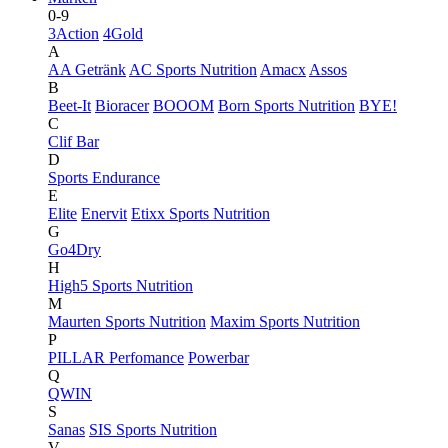
0-9
3Action
4Gold
A
AA Getränk
AC Sports Nutrition
Amacx
Assos
B
Beet-It
Bioracer
BOOOM
Born Sports Nutrition
BYE!
C
Clif Bar
D
Sports Endurance
E
Elite
Enervit
Etixx Sports Nutrition
G
Go4Dry
H
High5 Sports Nutrition
M
Maurten Sports Nutrition
Maxim Sports Nutrition
P
PILLAR Perfomance
Powerbar
Q
QWIN
S
Sanas
SIS Sports Nutrition
V