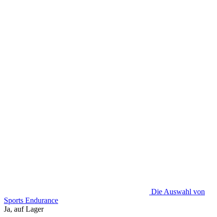
mehrere
Varianten.
Diese
Option
kann
auf
der
Produktseite
ausgewählt
werden
Die Auswahl von
Sports Endurance
Ja, auf Lager