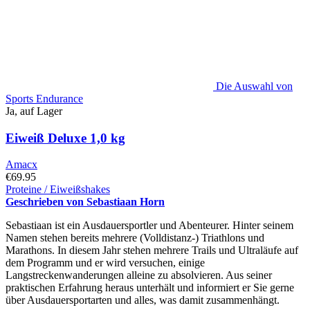
Die Auswahl von
Sports Endurance
Ja, auf Lager
Eiweiß Deluxe 1,0 kg
Amacx
€
69.95
Proteine / Eiweißshakes
Dieses
Geschrieben von Sebastiaan Horn
Produkt
Sebastiaan ist ein Ausdauersportler und Abenteurer. Hinter seinem
hat
Namen stehen bereits mehrere (Volldistanz-) Triathlons und
mehrere
Marathons. In diesem Jahr stehen mehrere Trails und Ultraläufe auf
Varianten.
dem Programm und er wird versuchen, einige
Diese
Langstreckenwanderungen alleine zu absolvieren. Aus seiner
Option
praktischen Erfahrung heraus unterhält und informiert er Sie gerne
kann
über Ausdauersportarten und alles, was damit zusammenhängt.
auf