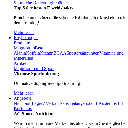
Sportliche Betreuung
Schüttler
Top 5 der besten Eiweißshakes
Proteine unterstützen die schnelle Erholung der Muskeln nach
dem Training!
Mehr lesen
Ergänzungen
Produkte
Magnesium
Beta
Alanin
Koffein
Kreatin
BCAA
Sportergänzungen
Vitamine und
Mineralien
Artikel
Magnesium und Sport
Virtuose Sportnahrung
Ultimative dopingfreie Sportnahrung!
Mehr lesen
Angebote
Nicht auf Lager / Verkauf
Pauschalangebot
2+1 Kostenlos
3+1
Kostenlos
AC Sports Nutrition
Warum mehr für teure Marken bezahlen, wenn Sie die gleiche