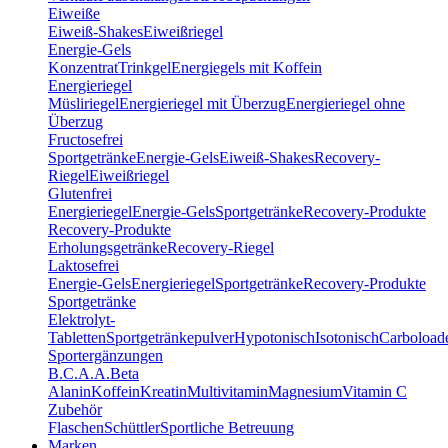
Eiweiße
Eiweiß-Shakes
Eiweißriegel
Energie-Gels
Konzentrat
Trinkgel
Energiegels mit Koffein
Energieriegel
Müsliriegel
Energieriegel mit Überzug
Energieriegel ohne
Überzug
Fructosefrei
Sportgetränke
Energie-Gels
Eiweiß-Shakes
Recovery-
Riegel
Eiweißriegel
Glutenfrei
Energieriegel
Energie-Gels
Sportgetränke
Recovery-Produkte
Recovery-Produkte
Erholungsgetränke
Recovery-Riegel
Laktosefrei
Energie-Gels
Energieriegel
Sportgetränke
Recovery-Produkte
Sportgetränke
Elektrolyt-
Tabletten
Sportgetränkepulver
Hypotonisch
Isotonisch
Carboload
Sportergänzungen
B.C.A.A.
Beta
Alanin
Koffein
Kreatin
Multivitamin
Magnesium
Vitamin C
Zubehör
Flaschen
Schüttler
Sportliche Betreuung
Marken