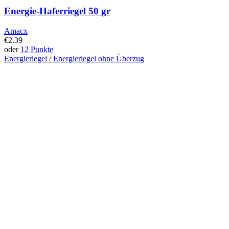
Energie-Haferriegel 50 gr
Amacx
€
2.39
oder
12 Punkte
Energieriegel / Energieriegel ohne Überzug
Dieses
Produkt
hat
mehrere
Varianten.
Diese
Option
kann
auf
der
Produktseite
ausgewählt
werden