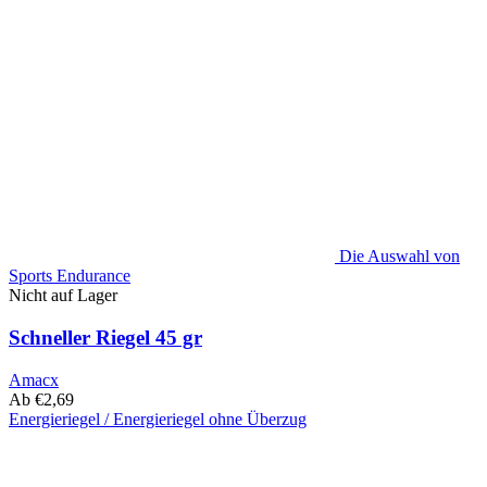
Die Auswahl von
Sports Endurance
Nicht auf Lager
Schneller Riegel 45 gr
Amacx
Ab
€
2,69
Energieriegel / Energieriegel ohne Überzug
Dieses
Produkt
hat