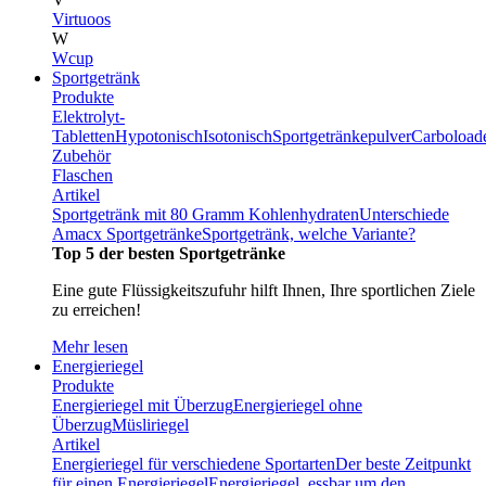
Virtuoos
W
Wcup
Sportgetränk
Produkte
Elektrolyt-
Tabletten
Hypotonisch
Isotonisch
Sportgetränkepulver
Carboload
Zubehör
Flaschen
Artikel
Sportgetränk mit 80 Gramm Kohlenhydraten
Unterschiede
Amacx Sportgetränke
Sportgetränk, welche Variante?
Top 5 der besten Sportgetränke
Eine gute Flüssigkeitszufuhr hilft Ihnen, Ihre sportlichen Ziele
zu erreichen!
Mehr lesen
Energieriegel
Produkte
Energieriegel mit Überzug
Energieriegel ohne
Überzug
Müsliriegel
Artikel
Energieriegel für verschiedene Sportarten
Der beste Zeitpunkt
für einen Energieriegel
Energieriegel, essbar um den