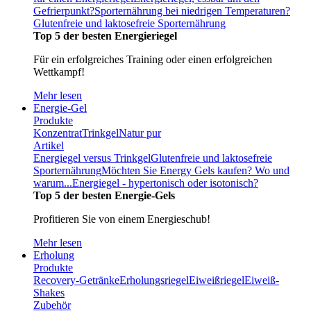
Gefrierpunkt?
Sporternährung bei niedrigen Temperaturen?
Glutenfreie und laktosefreie Sporternährung
Top 5 der besten Energieriegel
Für ein erfolgreiches Training oder einen erfolgreichen
Wettkampf!
Mehr lesen
Energie-Gel
Produkte
Konzentrat
Trinkgel
Natur pur
Artikel
Energiegel versus Trinkgel
Glutenfreie und laktosefreie
Sporternährung
Möchten Sie Energy Gels kaufen? Wo und
warum...
Energiegel - hypertonisch oder isotonisch?
Top 5 der besten Energie-Gels
Profitieren Sie von einem Energieschub!
Mehr lesen
Erholung
Produkte
Recovery-Getränke
Erholungsriegel
Eiweißriegel
Eiweiß-
Shakes
Zubehör