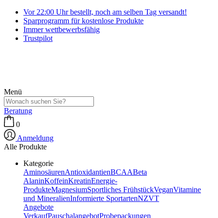
Vor 22:00 Uhr bestellt, noch am selben Tag versandt!
Sparprogramm für kostenlose Produkte
Immer wettbewerbsfähig
Trustpilot
Menü
Beratung
0
Anmeldung
Alle Produkte
Kategorie
Aminosäuren
Antioxidantien
BCAA
Beta
Alanin
Koffein
Kreatin
Energie-
Produkte
Magnesium
Sportliches Frühstück
Vegan
Vitamine
und Mineralien
Informierte Sportarten
NZVT
Angebote
Verkauf
Pauschalangebot
Probepackungen