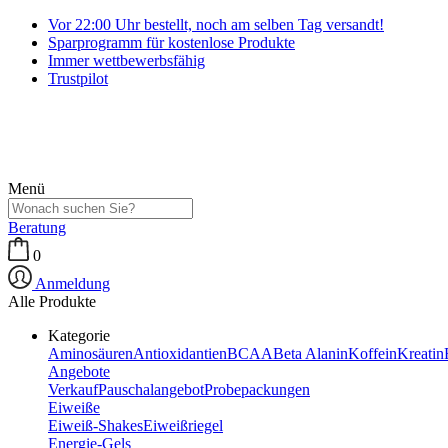
Vor 22:00 Uhr bestellt, noch am selben Tag versandt!
Sparprogramm für kostenlose Produkte
Immer wettbewerbsfähig
Trustpilot
Menü
Beratung
0
Anmeldung
Alle Produkte
Kategorie
Aminosäuren
Antioxidantien
BCAA
Beta Alanin
Koffein
Kreatin
Angebote
Verkauf
Pauschalangebot
Probepackungen
Eiweiße
Eiweiß-Shakes
Eiweißriegel
Energie-Gels