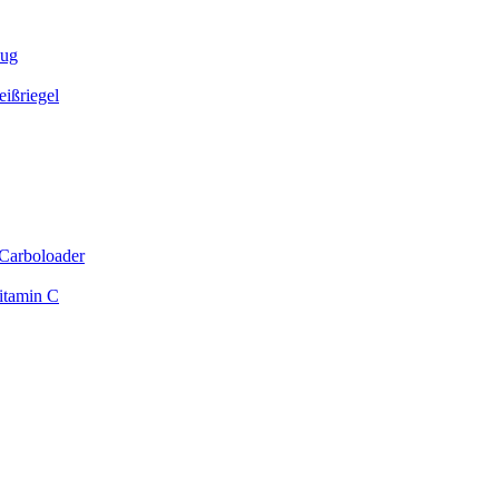
zug
ißriegel
Carboloader
itamin C