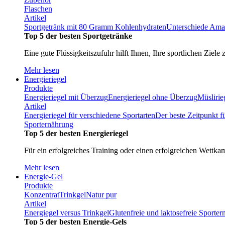
Flaschen
Artikel
Sportgetränk mit 80 Gramm Kohlenhydraten
Unterschiede Ama
Top 5 der besten Sportgetränke
Eine gute Flüssigkeitszufuhr hilft Ihnen, Ihre sportlichen Ziele 
Mehr lesen
Energieriegel
Produkte
Energieriegel mit Überzug
Energieriegel ohne Überzug
Müslirie
Artikel
Energieriegel für verschiedene Sportarten
Der beste Zeitpunkt f
Sporternährung
Top 5 der besten Energieriegel
Für ein erfolgreiches Training oder einen erfolgreichen Wettka
Mehr lesen
Energie-Gel
Produkte
Konzentrat
Trinkgel
Natur pur
Artikel
Energiegel versus Trinkgel
Glutenfreie und laktosefreie Sporte
Top 5 der besten Energie-Gels