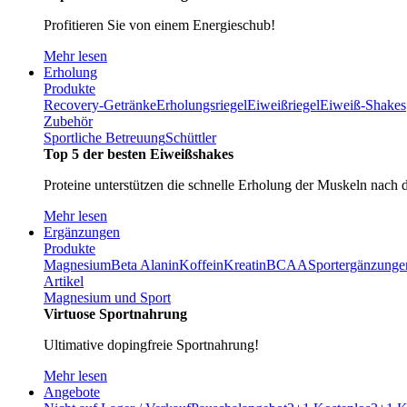
Profitieren Sie von einem Energieschub!
Mehr lesen
Erholung
Produkte
Recovery-Getränke
Erholungsriegel
Eiweißriegel
Eiweiß-Shakes
Zubehör
Sportliche Betreuung
Schüttler
Top 5 der besten Eiweißshakes
Proteine unterstützen die schnelle Erholung der Muskeln nach 
Mehr lesen
Ergänzungen
Produkte
Magnesium
Beta Alanin
Koffein
Kreatin
BCAA
Sportergänzunge
Artikel
Magnesium und Sport
Virtuose Sportnahrung
Ultimative dopingfreie Sportnahrung!
Mehr lesen
Angebote