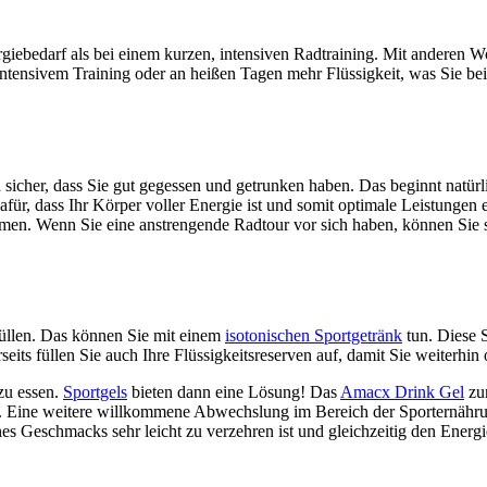
rgiebedarf als bei einem kurzen, intensiven Radtraining. Mit anderen 
intensivem Training oder an heißen Tagen mehr Flüssigkeit, was Sie b
en sicher, dass Sie gut gegessen und getrunken haben. Das beginnt natü
ür, dass Ihr Körper voller Energie ist und somit optimale Leistungen 
mmen. Wenn Sie eine anstrengende Radtour vor sich haben, können Sie 
füllen. Das können Sie mit einem
isotonischen Sportgetränk
tun. Diese S
eits füllen Sie auch Ihre Flüssigkeitsreserven auf, damit Sie weiterhi
zu essen.
Sportgels
bieten dann eine Lösung! Das
Amacx Drink Gel
zum
t. Eine weitere willkommene Abwechslung im Bereich der Sporternähru
nes Geschmacks sehr leicht zu verzehren ist und gleichzeitig den Energie