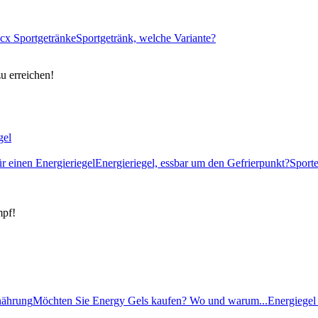
cx Sportgetränke
Sportgetränk, welche Variante?
zu erreichen!
gel
ür einen Energieriegel
Energieriegel, essbar um den Gefrierpunkt?
Sport
mpf!
rnährung
Möchten Sie Energy Gels kaufen? Wo und warum...
Energiegel 