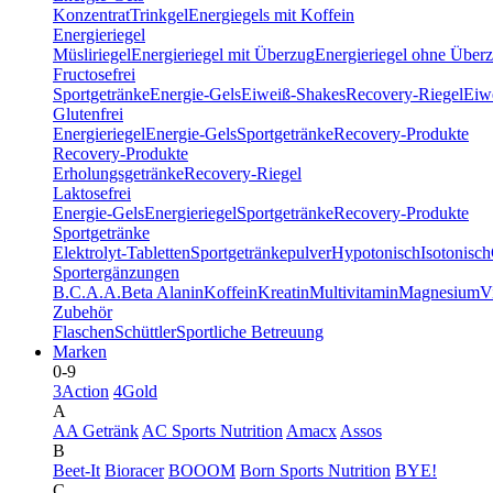
Konzentrat
Trinkgel
Energiegels mit Koffein
Energieriegel
Müsliriegel
Energieriegel mit Überzug
Energieriegel ohne Über
Fructosefrei
Sportgetränke
Energie-Gels
Eiweiß-Shakes
Recovery-Riegel
Eiwe
Glutenfrei
Energieriegel
Energie-Gels
Sportgetränke
Recovery-Produkte
Recovery-Produkte
Erholungsgetränke
Recovery-Riegel
Laktosefrei
Energie-Gels
Energieriegel
Sportgetränke
Recovery-Produkte
Sportgetränke
Elektrolyt-Tabletten
Sportgetränkepulver
Hypotonisch
Isotonisch
Sportergänzungen
B.C.A.A.
Beta Alanin
Koffein
Kreatin
Multivitamin
Magnesium
V
Zubehör
Flaschen
Schüttler
Sportliche Betreuung
Marken
0-9
3Action
4Gold
A
AA Getränk
AC Sports Nutrition
Amacx
Assos
B
Beet-It
Bioracer
BOOOM
Born Sports Nutrition
BYE!
C