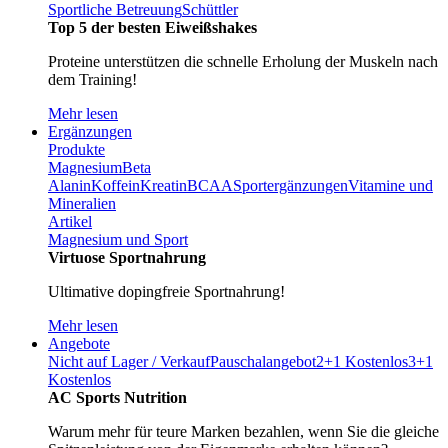
Sportliche Betreuung
Schüttler
Top 5 der besten Eiweißshakes
Proteine unterstützen die schnelle Erholung der Muskeln nach
dem Training!
Mehr lesen
Ergänzungen
Produkte
Magnesium
Beta
Alanin
Koffein
Kreatin
BCAA
Sportergänzungen
Vitamine und
Mineralien
Artikel
Magnesium und Sport
Virtuose Sportnahrung
Ultimative dopingfreie Sportnahrung!
Mehr lesen
Angebote
Nicht auf Lager / Verkauf
Pauschalangebot
2+1 Kostenlos
3+1
Kostenlos
AC Sports Nutrition
Warum mehr für teure Marken bezahlen, wenn Sie die gleiche