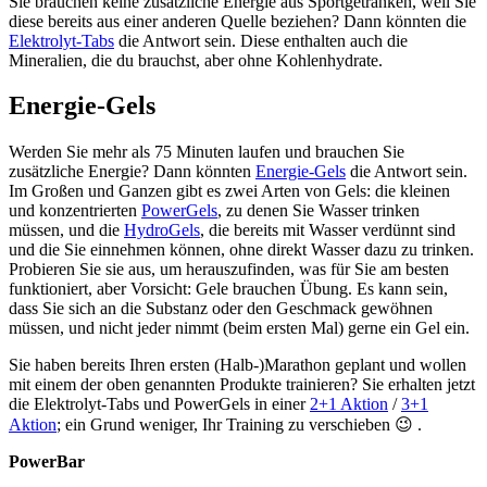
Sie brauchen keine zusätzliche Energie aus Sportgetränken, weil Sie
diese bereits aus einer anderen Quelle beziehen? Dann könnten die
Elektrolyt-Tabs
die Antwort sein. Diese enthalten auch die
Mineralien, die du brauchst, aber ohne Kohlenhydrate.
Energie-Gels
Werden Sie mehr als 75 Minuten laufen und brauchen Sie
zusätzliche Energie? Dann könnten
Energie-Gels
die Antwort sein.
Im Großen und Ganzen gibt es zwei Arten von Gels: die kleinen
und konzentrierten
PowerGels
, zu denen Sie Wasser trinken
müssen, und die
HydroGels
, die bereits mit Wasser verdünnt sind
und die Sie einnehmen können, ohne direkt Wasser dazu zu trinken.
Probieren Sie sie aus, um herauszufinden, was für Sie am besten
funktioniert, aber Vorsicht: Gele brauchen Übung. Es kann sein,
dass Sie sich an die Substanz oder den Geschmack gewöhnen
müssen, und nicht jeder nimmt (beim ersten Mal) gerne ein Gel ein.
Sie haben bereits Ihren ersten (Halb-)Marathon geplant und wollen
mit einem der oben genannten Produkte trainieren? Sie erhalten jetzt
die Elektrolyt-Tabs und PowerGels in einer
2+1 Aktion
/
3+1
Aktion
; ein Grund weniger, Ihr Training zu verschieben 😉 .
PowerBar