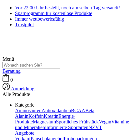
Vor 22:00 Uhr bestellt, noch am selben Tag versandt!
Sparprogramm für kostenlose Produkte
Immer wettbewerbsfähig
Trustpilot
Menü
Beratung
0
Anmeldung
Alle Produkte
Kategorie
Aminosäuren
Antioxidantien
BCAA
Beta
Alanin
Koffein
Kreatin
Energie-
Produkte
Magnesium
Sportliches Frühstück
Vegan
Vitamine
und Mineralien
Informierte Sportarten
NZVT
Angebote
Verkauf
Pauschalangebot
Probepackungen