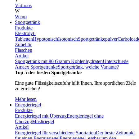
Virtuoos
W
Wcup
Sportgetränk
Produkte
Elektrolyt-
Tabletten
Hypotonisch
Isotonisch
Sportgetränkepulver
Carboload
Zubehör
Flaschen
Artikel
Sportgetränk mit 80 Gramm Kohlenhydraten
Unterschiede
Amacx Sportgetränke
Sportgetränk, welche Variante?
Top 5 der besten Sportgetränke
Eine gute Flüssigkeitszufuhr hilft Ihnen, Ihre sportlichen Ziele
zu erreichen!
Mehr lesen
Energieriegel
Produkte
Energieriegel mit Überzug
Energieriegel ohne
Überzug
Müsliriegel
Artikel
Energieriegel für verschiedene Sportarten
Der beste Zeitpunkt
für einen Energieriegel
Energieriegel, essbar um den