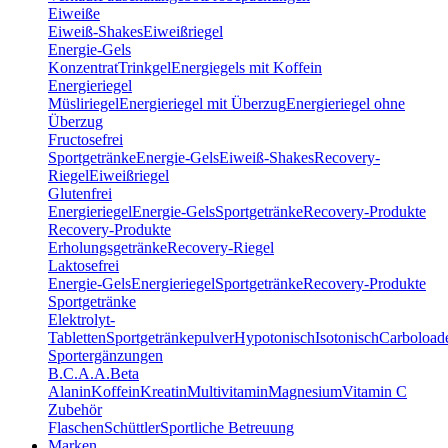
Eiweiße
Eiweiß-Shakes
Eiweißriegel
Energie-Gels
Konzentrat
Trinkgel
Energiegels mit Koffein
Energieriegel
Müsliriegel
Energieriegel mit Überzug
Energieriegel ohne
Überzug
Fructosefrei
Sportgetränke
Energie-Gels
Eiweiß-Shakes
Recovery-
Riegel
Eiweißriegel
Glutenfrei
Energieriegel
Energie-Gels
Sportgetränke
Recovery-Produkte
Recovery-Produkte
Erholungsgetränke
Recovery-Riegel
Laktosefrei
Energie-Gels
Energieriegel
Sportgetränke
Recovery-Produkte
Sportgetränke
Elektrolyt-
Tabletten
Sportgetränkepulver
Hypotonisch
Isotonisch
Carboload
Sportergänzungen
B.C.A.A.
Beta
Alanin
Koffein
Kreatin
Multivitamin
Magnesium
Vitamin C
Zubehör
Flaschen
Schüttler
Sportliche Betreuung
Marken