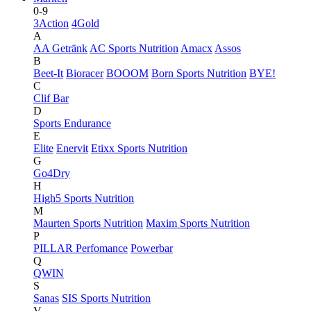
0-9
3Action
4Gold
A
AA Getränk
AC Sports Nutrition
Amacx
Assos
B
Beet-It
Bioracer
BOOOM
Born Sports Nutrition
BYE!
C
Clif Bar
D
Sports Endurance
E
Elite
Enervit
Etixx Sports Nutrition
G
Go4Dry
H
High5 Sports Nutrition
M
Maurten Sports Nutrition
Maxim Sports Nutrition
P
PILLAR Perfomance
Powerbar
Q
QWIN
S
Sanas
SIS Sports Nutrition
V