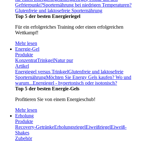
Gefrierpunkt?
Sporternährung bei niedrigen Temperaturen?
Glutenfreie und laktosefreie Sporternährung
Top 5 der besten Energieriegel
Für ein erfolgreiches Training oder einen erfolgreichen
Wettkampf!
Mehr lesen
Energie-Gel
Produkte
Konzentrat
Trinkgel
Natur pur
Artikel
Energiegel versus Trinkgel
Glutenfreie und laktosefreie
Sporternährung
Möchten Sie Energy Gels kaufen? Wo und
warum...
Energiegel - hypertonisch oder isotonisch?
Top 5 der besten Energie-Gels
Profitieren Sie von einem Energieschub!
Mehr lesen
Erholung
Produkte
Recovery-Getränke
Erholungsriegel
Eiweißriegel
Eiweiß-
Shakes
Zubehör