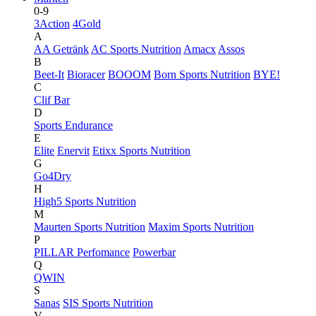
0-9
3Action
4Gold
A
AA Getränk
AC Sports Nutrition
Amacx
Assos
B
Beet-It
Bioracer
BOOOM
Born Sports Nutrition
BYE!
C
Clif Bar
D
Sports Endurance
E
Elite
Enervit
Etixx Sports Nutrition
G
Go4Dry
H
High5 Sports Nutrition
M
Maurten Sports Nutrition
Maxim Sports Nutrition
P
PILLAR Perfomance
Powerbar
Q
QWIN
S
Sanas
SIS Sports Nutrition
V