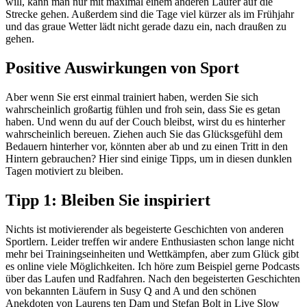
will, kann man nur mit maximal einem anderen Läufer auf die
Strecke gehen. Außerdem sind die Tage viel kürzer als im Frühjahr
und das graue Wetter lädt nicht gerade dazu ein, nach draußen zu
gehen.
Positive Auswirkungen von Sport
Aber wenn Sie erst einmal trainiert haben, werden Sie sich
wahrscheinlich großartig fühlen und froh sein, dass Sie es getan
haben. Und wenn du auf der Couch bleibst, wirst du es hinterher
wahrscheinlich bereuen. Ziehen auch Sie das Glücksgefühl dem
Bedauern hinterher vor, könnten aber ab und zu einen Tritt in den
Hintern gebrauchen? Hier sind einige Tipps, um in diesen dunklen
Tagen motiviert zu bleiben.
Tipp 1: Bleiben Sie inspiriert
Nichts ist motivierender als begeisterte Geschichten von anderen
Sportlern. Leider treffen wir andere Enthusiasten schon lange nicht
mehr bei Trainingseinheiten und Wettkämpfen, aber zum Glück gibt
es online viele Möglichkeiten. Ich höre zum Beispiel gerne Podcasts
über das Laufen und Radfahren. Nach den begeisterten Geschichten
von bekannten Läufern in Susy Q and A und den schönen
Anekdoten von Laurens ten Dam und Stefan Bolt in Live Slow