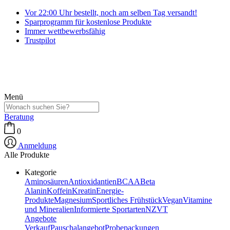
Vor 22:00 Uhr bestellt, noch am selben Tag versandt!
Sparprogramm für kostenlose Produkte
Immer wettbewerbsfähig
Trustpilot
Menü
Beratung
0
Anmeldung
Alle Produkte
Kategorie
Aminosäuren
Antioxidantien
BCAA
Beta
Alanin
Koffein
Kreatin
Energie-
Produkte
Magnesium
Sportliches Frühstück
Vegan
Vitamine
und Mineralien
Informierte Sportarten
NZVT
Angebote
Verkauf
Pauschalangebot
Probepackungen