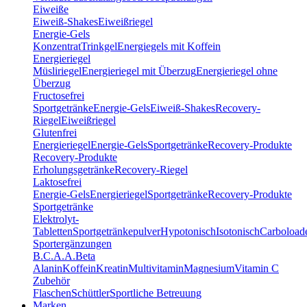
Eiweiße
Eiweiß-Shakes
Eiweißriegel
Energie-Gels
Konzentrat
Trinkgel
Energiegels mit Koffein
Energieriegel
Müsliriegel
Energieriegel mit Überzug
Energieriegel ohne
Überzug
Fructosefrei
Sportgetränke
Energie-Gels
Eiweiß-Shakes
Recovery-
Riegel
Eiweißriegel
Glutenfrei
Energieriegel
Energie-Gels
Sportgetränke
Recovery-Produkte
Recovery-Produkte
Erholungsgetränke
Recovery-Riegel
Laktosefrei
Energie-Gels
Energieriegel
Sportgetränke
Recovery-Produkte
Sportgetränke
Elektrolyt-
Tabletten
Sportgetränkepulver
Hypotonisch
Isotonisch
Carboload
Sportergänzungen
B.C.A.A.
Beta
Alanin
Koffein
Kreatin
Multivitamin
Magnesium
Vitamin C
Zubehör
Flaschen
Schüttler
Sportliche Betreuung
Marken