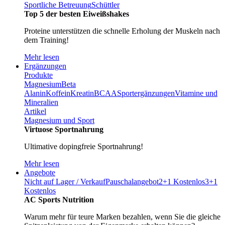
Sportliche Betreuung
Schüttler
Top 5 der besten Eiweißshakes
Proteine unterstützen die schnelle Erholung der Muskeln nach
dem Training!
Mehr lesen
Ergänzungen
Produkte
Magnesium
Beta
Alanin
Koffein
Kreatin
BCAA
Sportergänzungen
Vitamine und
Mineralien
Artikel
Magnesium und Sport
Virtuose Sportnahrung
Ultimative dopingfreie Sportnahrung!
Mehr lesen
Angebote
Nicht auf Lager / Verkauf
Pauschalangebot
2+1 Kostenlos
3+1
Kostenlos
AC Sports Nutrition
Warum mehr für teure Marken bezahlen, wenn Sie die gleiche