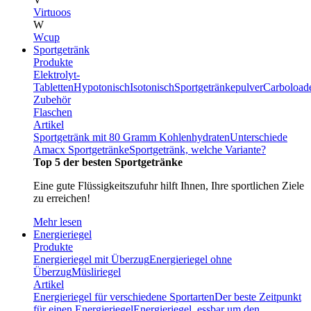
Virtuoos
W
Wcup
Sportgetränk
Produkte
Elektrolyt-
Tabletten
Hypotonisch
Isotonisch
Sportgetränkepulver
Carboload
Zubehör
Flaschen
Artikel
Sportgetränk mit 80 Gramm Kohlenhydraten
Unterschiede
Amacx Sportgetränke
Sportgetränk, welche Variante?
Top 5 der besten Sportgetränke
Eine gute Flüssigkeitszufuhr hilft Ihnen, Ihre sportlichen Ziele
zu erreichen!
Mehr lesen
Energieriegel
Produkte
Energieriegel mit Überzug
Energieriegel ohne
Überzug
Müsliriegel
Artikel
Energieriegel für verschiedene Sportarten
Der beste Zeitpunkt
für einen Energieriegel
Energieriegel, essbar um den