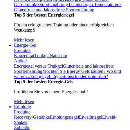
Gefrierpunkt?
Sporternährung bei niedrigen Temperaturen?
Glutenfreie und laktosefreie Sporternährung
Top 5 der besten Energieriegel
Für ein erfolgreiches Training oder einen erfolgreichen
Wettkampf!
Mehr lesen
Energie-Gel
Produkte
Konzentrat
Trinkgel
Natur pur
Artikel
Energiegel versus Trinkgel
Glutenfreie und laktosefreie
Sporternährung
Möchten Sie Energy Gels kaufen? Wo und
warum...
Energiegel - hypertonisch oder isotonisch?
Top 5 der besten Energie-Gels
Profitieren Sie von einem Energieschub!
Mehr lesen
Erholung
Produkte
Recovery-Getränke
Erholungsriegel
Eiweißriegel
Eiweiß-
Shakes
Zubehör