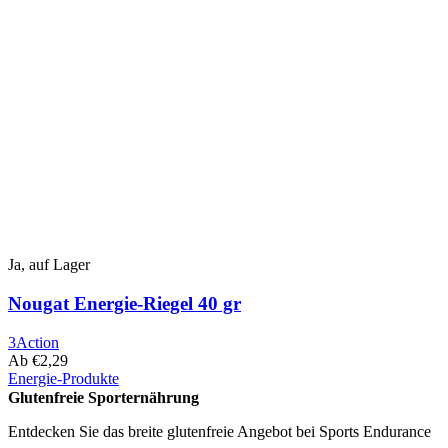
Ja, auf Lager
Nougat Energie-Riegel 40 gr
3Action
Ab
€
2,29
Energie-Produkte
Dieses
Glutenfreie Sporternährung
Produkt
hat
Entdecken Sie das breite glutenfreie Angebot bei Sports Endurance