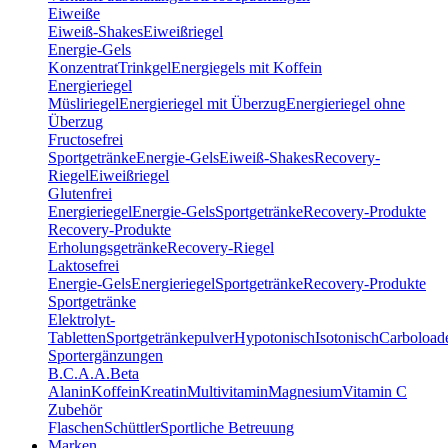
Eiweiße
Eiweiß-Shakes
Eiweißriegel
Energie-Gels
Konzentrat
Trinkgel
Energiegels mit Koffein
Energieriegel
Müsliriegel
Energieriegel mit Überzug
Energieriegel ohne
Überzug
Fructosefrei
Sportgetränke
Energie-Gels
Eiweiß-Shakes
Recovery-
Riegel
Eiweißriegel
Glutenfrei
Energieriegel
Energie-Gels
Sportgetränke
Recovery-Produkte
Recovery-Produkte
Erholungsgetränke
Recovery-Riegel
Laktosefrei
Energie-Gels
Energieriegel
Sportgetränke
Recovery-Produkte
Sportgetränke
Elektrolyt-
Tabletten
Sportgetränkepulver
Hypotonisch
Isotonisch
Carboload
Sportergänzungen
B.C.A.A.
Beta
Alanin
Koffein
Kreatin
Multivitamin
Magnesium
Vitamin C
Zubehör
Flaschen
Schüttler
Sportliche Betreuung
Marken