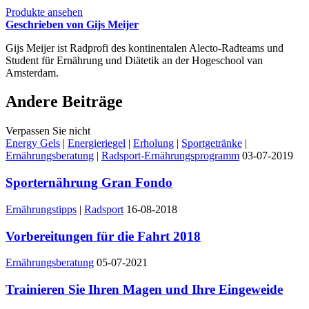
mehrere
Produkte ansehen
Varianten.
Geschrieben von Gijs Meijer
Diese
Option
Gijs Meijer ist Radprofi des kontinentalen Alecto-Radteams und
kann
Student für Ernährung und Diätetik an der Hogeschool van
auf
Amsterdam.
der
Produktseite
Andere Beiträge
ausgewählt
werden
Verpassen Sie nicht
Energy Gels
|
Energieriegel
|
Erholung
|
Sportgetränke
|
Ernährungsberatung
|
Radsport-Ernährungsprogramm
03-07-2019
Sporternährung Gran Fondo
Ernährungstipps
|
Radsport
16-08-2018
Vorbereitungen für die Fahrt 2018
Ernährungsberatung
05-07-2021
Trainieren Sie Ihren Magen und Ihre Eingeweide