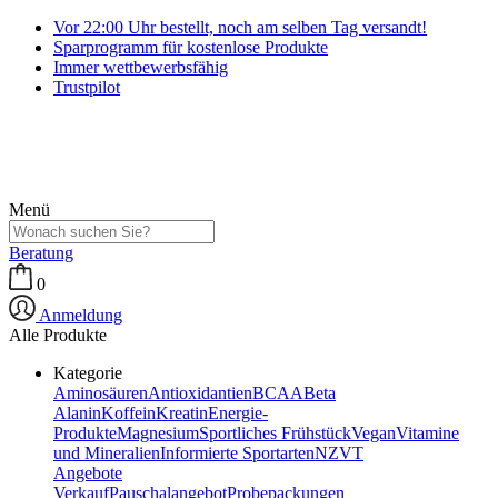
Vor 22:00 Uhr bestellt, noch am selben Tag versandt!
Sparprogramm für kostenlose Produkte
Immer wettbewerbsfähig
Trustpilot
Menü
Beratung
0
Anmeldung
Alle Produkte
Kategorie
Aminosäuren
Antioxidantien
BCAA
Beta
Alanin
Koffein
Kreatin
Energie-
Produkte
Magnesium
Sportliches Frühstück
Vegan
Vitamine
und Mineralien
Informierte Sportarten
NZVT
Angebote
Verkauf
Pauschalangebot
Probepackungen