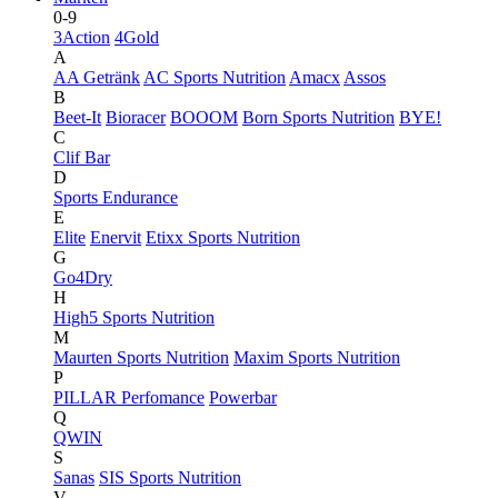
0-9
3Action
4Gold
A
AA Getränk
AC Sports Nutrition
Amacx
Assos
B
Beet-It
Bioracer
BOOOM
Born Sports Nutrition
BYE!
C
Clif Bar
D
Sports Endurance
E
Elite
Enervit
Etixx Sports Nutrition
G
Go4Dry
H
High5 Sports Nutrition
M
Maurten Sports Nutrition
Maxim Sports Nutrition
P
PILLAR Perfomance
Powerbar
Q
QWIN
S
Sanas
SIS Sports Nutrition
V