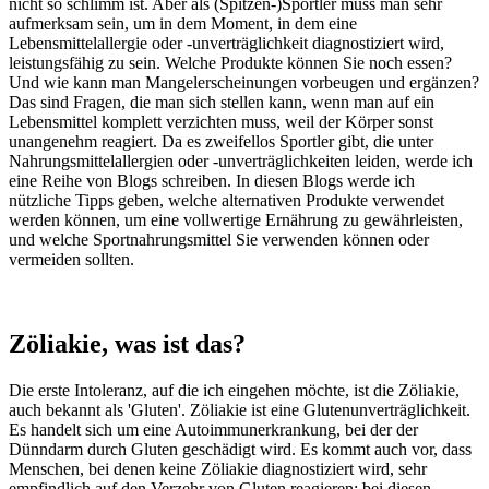
nicht so schlimm ist. Aber als (Spitzen-)Sportler muss man sehr
aufmerksam sein, um in dem Moment, in dem eine
Lebensmittelallergie oder -unverträglichkeit diagnostiziert wird,
leistungsfähig zu sein. Welche Produkte können Sie noch essen?
Und wie kann man Mangelerscheinungen vorbeugen und ergänzen?
Das sind Fragen, die man sich stellen kann, wenn man auf ein
Lebensmittel komplett verzichten muss, weil der Körper sonst
unangenehm reagiert. Da es zweifellos Sportler gibt, die unter
Nahrungsmittelallergien oder -unverträglichkeiten leiden, werde ich
eine Reihe von Blogs schreiben. In diesen Blogs werde ich
nützliche Tipps geben, welche alternativen Produkte verwendet
werden können, um eine vollwertige Ernährung zu gewährleisten,
und welche Sportnahrungsmittel Sie verwenden können oder
vermeiden sollten.
Zöliakie, was ist das?
Die erste Intoleranz, auf die ich eingehen möchte, ist die Zöliakie,
auch bekannt als 'Gluten'. Zöliakie ist eine Glutenunverträglichkeit.
Es handelt sich um eine Autoimmunerkrankung, bei der der
Dünndarm durch Gluten geschädigt wird. Es kommt auch vor, dass
Menschen, bei denen keine Zöliakie diagnostiziert wird, sehr
empfindlich auf den Verzehr von Gluten reagieren; bei diesen