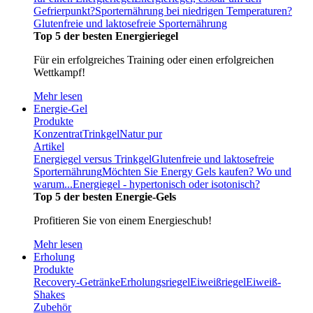
Gefrierpunkt?
Sporternährung bei niedrigen Temperaturen?
Glutenfreie und laktosefreie Sporternährung
Top 5 der besten Energieriegel
Für ein erfolgreiches Training oder einen erfolgreichen
Wettkampf!
Mehr lesen
Energie-Gel
Produkte
Konzentrat
Trinkgel
Natur pur
Artikel
Energiegel versus Trinkgel
Glutenfreie und laktosefreie
Sporternährung
Möchten Sie Energy Gels kaufen? Wo und
warum...
Energiegel - hypertonisch oder isotonisch?
Top 5 der besten Energie-Gels
Profitieren Sie von einem Energieschub!
Mehr lesen
Erholung
Produkte
Recovery-Getränke
Erholungsriegel
Eiweißriegel
Eiweiß-
Shakes
Zubehör