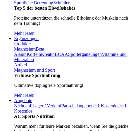
Sportliche Betreuung
Schüttler
Top 5 der besten Eiweißshakes
Proteine unterstützen die schnelle Erholung der Muskeln nach
dem Training!
Mehr lesen
Ergänzungen
Produkte
Magnesium
Beta
Alanin
Koffein
Kreatin
BCAA
Sportergänzungen
Vitamine und
Mineralien
Artikel
Magnesium und Sport
Virtuose Sportnahrung
Ultimative dopingfreie Sportnahrung!
Mehr lesen
Angebote
Nicht auf Lager / Verkauf
Pauschalangebot
2+1 Kostenlos
3+1
Kostenlos
AC Sports Nutrition
Warum mehr für teure Marken bezahlen, wenn Sie die gleiche