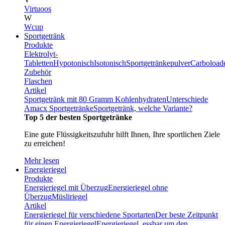
Virtuoos
W
Wcup
Sportgetränk
Produkte
Elektrolyt-
Tabletten
Hypotonisch
Isotonisch
Sportgetränkepulver
Carboload
Zubehör
Flaschen
Artikel
Sportgetränk mit 80 Gramm Kohlenhydraten
Unterschiede
Amacx Sportgetränke
Sportgetränk, welche Variante?
Top 5 der besten Sportgetränke
Eine gute Flüssigkeitszufuhr hilft Ihnen, Ihre sportlichen Ziele
zu erreichen!
Mehr lesen
Energieriegel
Produkte
Energieriegel mit Überzug
Energieriegel ohne
Überzug
Müsliriegel
Artikel
Energieriegel für verschiedene Sportarten
Der beste Zeitpunkt
für einen Energieriegel
Energieriegel, essbar um den