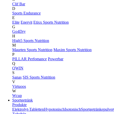
Clif Bar
D
Sports Endurance
E
Elite
Enervit
Etixx Sports Nutrition
G
Go4Dry
H
High5 Sports Nutrition
M
Maurten Sports Nutrition
Maxim Sports Nutrition
P
PILLAR Perfomance
Powerbar
Q
QWIN
S
Sanas
SIS Sports Nutrition
V
Virtuoos
W
Wcup
Sportgetränk
Produkte
Elektrolyt-Tabletten
Hypotonisch
Isotonisch
Sportgetränkepulver
Zubehör