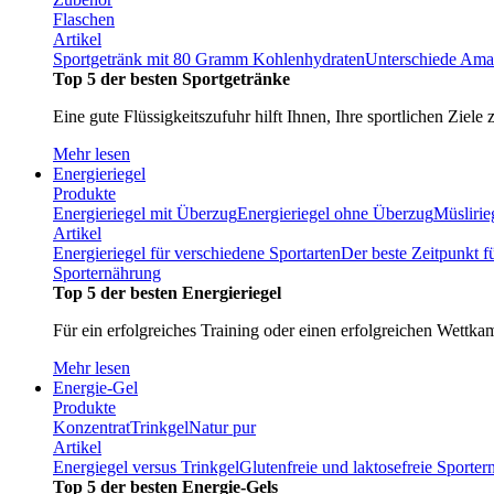
Flaschen
Artikel
Sportgetränk mit 80 Gramm Kohlenhydraten
Unterschiede Ama
Top 5 der besten Sportgetränke
Eine gute Flüssigkeitszufuhr hilft Ihnen, Ihre sportlichen Ziele 
Mehr lesen
Energieriegel
Produkte
Energieriegel mit Überzug
Energieriegel ohne Überzug
Müslirie
Artikel
Energieriegel für verschiedene Sportarten
Der beste Zeitpunkt f
Sporternährung
Top 5 der besten Energieriegel
Für ein erfolgreiches Training oder einen erfolgreichen Wettka
Mehr lesen
Energie-Gel
Produkte
Konzentrat
Trinkgel
Natur pur
Artikel
Energiegel versus Trinkgel
Glutenfreie und laktosefreie Sporte
Top 5 der besten Energie-Gels