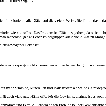
ionieren Ihrer Organe.
h funktionieren alle Diäten auf die gleiche Weise. Sie führen dazu, da
indet wie von selbst. Das Problem bei Diäten ist jedoch, dass sie nich
eil man manchmal ganze Lebensmittelgruppen ausschließt, was zu Mange
nd ausgewogener Lebensstil.
timales Körpergewicht zu erreichen und zu halten. Es gibt zwar keine "E
alten mehr Vitamine, Mineralien und Ballaststoffe als weiße Getreidepr
hält auch viele gute Nährstoffe. Für die Gewichtsabnahme ist es auch in
ohlenhydrate und Fette. Außerdem helfen Proteine bei der Gewichtsabna