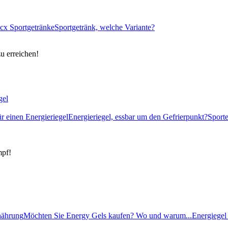
cx Sportgetränke
Sportgetränk, welche Variante?
zu erreichen!
gel
ür einen Energieriegel
Energieriegel, essbar um den Gefrierpunkt?
Sport
mpf!
rnährung
Möchten Sie Energy Gels kaufen? Wo und warum...
Energiegel 