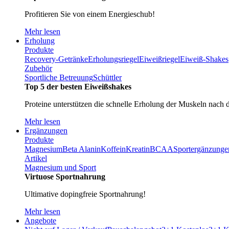
Profitieren Sie von einem Energieschub!
Mehr lesen
Erholung
Produkte
Recovery-Getränke
Erholungsriegel
Eiweißriegel
Eiweiß-Shakes
Zubehör
Sportliche Betreuung
Schüttler
Top 5 der besten Eiweißshakes
Proteine unterstützen die schnelle Erholung der Muskeln nach 
Mehr lesen
Ergänzungen
Produkte
Magnesium
Beta Alanin
Koffein
Kreatin
BCAA
Sportergänzunge
Artikel
Magnesium und Sport
Virtuose Sportnahrung
Ultimative dopingfreie Sportnahrung!
Mehr lesen
Angebote