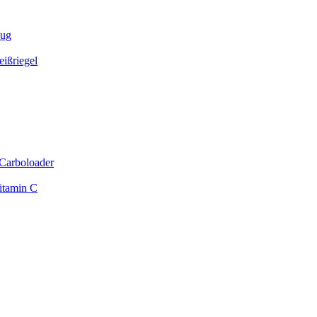
zug
ißriegel
Carboloader
itamin C