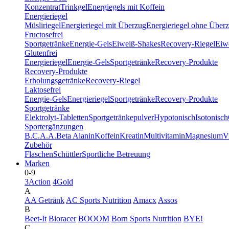
Konzentrat
Trinkgel
Energiegels mit Koffein
Energieriegel
Müsliriegel
Energieriegel mit Überzug
Energieriegel ohne Über
Fructosefrei
Sportgetränke
Energie-Gels
Eiweiß-Shakes
Recovery-Riegel
Eiwe
Glutenfrei
Energieriegel
Energie-Gels
Sportgetränke
Recovery-Produkte
Recovery-Produkte
Erholungsgetränke
Recovery-Riegel
Laktosefrei
Energie-Gels
Energieriegel
Sportgetränke
Recovery-Produkte
Sportgetränke
Elektrolyt-Tabletten
Sportgetränkepulver
Hypotonisch
Isotonisch
Sportergänzungen
B.C.A.A.
Beta Alanin
Koffein
Kreatin
Multivitamin
Magnesium
V
Zubehör
Flaschen
Schüttler
Sportliche Betreuung
Marken
0-9
3Action
4Gold
A
AA Getränk
AC Sports Nutrition
Amacx
Assos
B
Beet-It
Bioracer
BOOOM
Born Sports Nutrition
BYE!
C