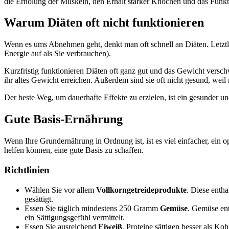
die Erholung der Muskeln, den Erhalt starker Knochen und das Funkt
Warum Diäten oft nicht funktionieren
Wenn es ums Abnehmen geht, denkt man oft schnell an Diäten. Letztlic
Energie auf als Sie verbrauchen).
Kurzfristig funktionieren Diäten oft ganz gut und das Gewicht verschw
ihr altes Gewicht erreichen. Außerdem sind sie oft nicht gesund, w
Der beste Weg, um dauerhafte Effekte zu erzielen, ist ein gesunder u
Gute Basis-Ernährung
Wenn Ihre Grundernährung in Ordnung ist, ist es viel einfacher, ein op
helfen können, eine gute Basis zu schaffen.
Richtlinien
Wählen Sie vor allem
Vollkorngetreideprodukte
. Diese enth
gesättigt.
Essen Sie täglich mindestens 250 Gramm
Gemüse
. Gemüse ent
ein Sättigungsgefühl vermittelt.
Essen Sie ausreichend
Eiweiß
. Proteine sättigen besser als K