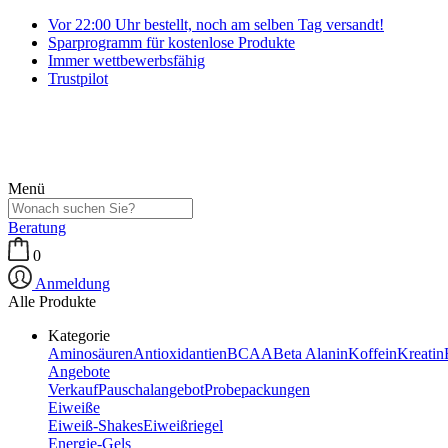
Vor 22:00 Uhr bestellt, noch am selben Tag versandt!
Sparprogramm für kostenlose Produkte
Immer wettbewerbsfähig
Trustpilot
Menü
Beratung
0
Anmeldung
Alle Produkte
Kategorie
Aminosäuren
Antioxidantien
BCAA
Beta Alanin
Koffein
Kreatin
Angebote
Verkauf
Pauschalangebot
Probepackungen
Eiweiße
Eiweiß-Shakes
Eiweißriegel
Energie-Gels