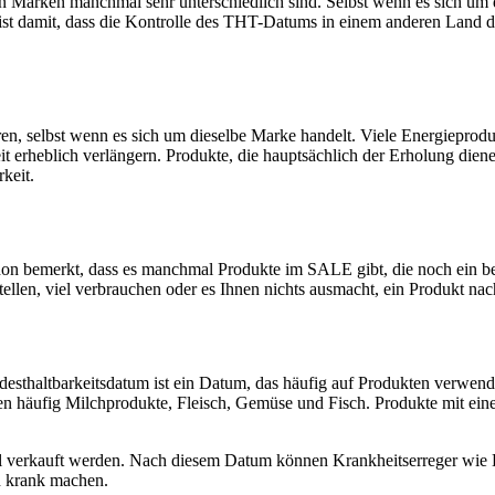
 Marken manchmal sehr unterschiedlich sind. Selbst wenn es sich um di
eist damit, dass die Kontrolle des THT-Datums in einem anderen Lan
n, selbst wenn es sich um dieselbe Marke handelt. Viele Energieprod
eit erheblich verlängern. Produkte, die hauptsächlich der Erholung dien
keit.
hon bemerkt, dass es manchmal Produkte im SALE gibt, die noch ein b
ellen, viel verbrauchen oder es Ihnen nichts ausmacht, ein Produkt 
sthaltbarkeitsdatum ist ein Datum, das häufig auf Produkten verwendet
en häufig Milchprodukte, Fleisch, Gemüse und Fisch. Produkte mit e
el verkauft werden. Nach diesem Datum können Krankheitserreger wie
n krank machen.