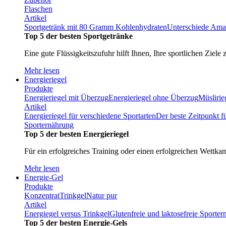
Flaschen
Artikel
Sportgetränk mit 80 Gramm Kohlenhydraten
Unterschiede Ama
Top 5 der besten Sportgetränke
Eine gute Flüssigkeitszufuhr hilft Ihnen, Ihre sportlichen Ziele 
Mehr lesen
Energieriegel
Produkte
Energieriegel mit Überzug
Energieriegel ohne Überzug
Müslirie
Artikel
Energieriegel für verschiedene Sportarten
Der beste Zeitpunkt f
Sporternährung
Top 5 der besten Energieriegel
Für ein erfolgreiches Training oder einen erfolgreichen Wettka
Mehr lesen
Energie-Gel
Produkte
Konzentrat
Trinkgel
Natur pur
Artikel
Energiegel versus Trinkgel
Glutenfreie und laktosefreie Sporte
Top 5 der besten Energie-Gels