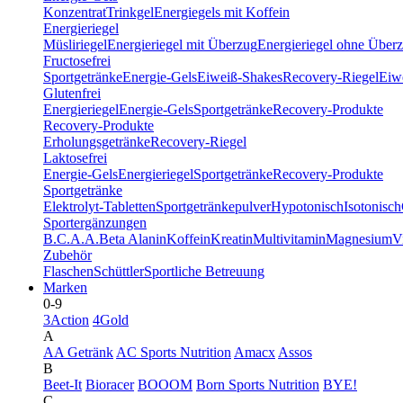
Konzentrat
Trinkgel
Energiegels mit Koffein
Energieriegel
Müsliriegel
Energieriegel mit Überzug
Energieriegel ohne Über
Fructosefrei
Sportgetränke
Energie-Gels
Eiweiß-Shakes
Recovery-Riegel
Eiwe
Glutenfrei
Energieriegel
Energie-Gels
Sportgetränke
Recovery-Produkte
Recovery-Produkte
Erholungsgetränke
Recovery-Riegel
Laktosefrei
Energie-Gels
Energieriegel
Sportgetränke
Recovery-Produkte
Sportgetränke
Elektrolyt-Tabletten
Sportgetränkepulver
Hypotonisch
Isotonisch
Sportergänzungen
B.C.A.A.
Beta Alanin
Koffein
Kreatin
Multivitamin
Magnesium
V
Zubehör
Flaschen
Schüttler
Sportliche Betreuung
Marken
0-9
3Action
4Gold
A
AA Getränk
AC Sports Nutrition
Amacx
Assos
B
Beet-It
Bioracer
BOOOM
Born Sports Nutrition
BYE!
C