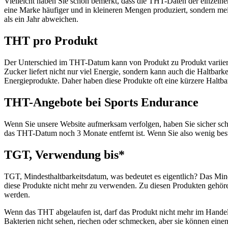
Vielleicht haben Sie schon bemerkt, dass die THT-Daten der einzelnen
eine Marke häufiger und in kleineren Mengen produziert, sondern m
als ein Jahr abweichen.
THT pro Produkt
Der Unterschied im THT-Datum kann von Produkt zu Produkt variiere
Zucker liefert nicht nur viel Energie, sondern kann auch die Haltbark
Energieprodukte. Daher haben diese Produkte oft eine kürzere Haltbar
THT-Angebote bei Sports Endurance
Wenn Sie unsere Website aufmerksam verfolgen, haben Sie sicher sc
das THT-Datum noch 3 Monate entfernt ist. Wenn Sie also wenig best
TGT, Verwendung bis*
TGT, Mindesthaltbarkeitsdatum, was bedeutet es eigentlich? Das Minde
diese Produkte nicht mehr zu verwenden. Zu diesen Produkten gehör
werden.
Wenn das THT abgelaufen ist, darf das Produkt nicht mehr im Hand
Bakterien nicht sehen, riechen oder schmecken, aber sie können eine