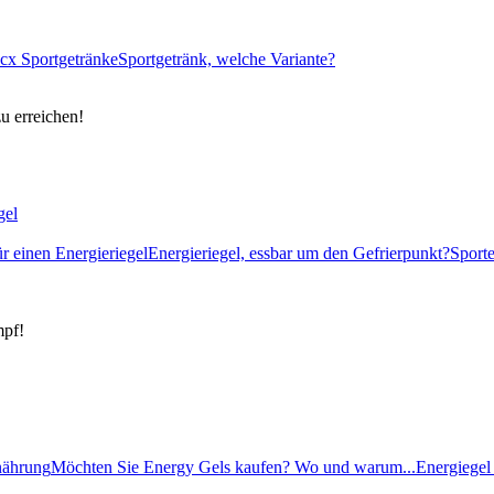
cx Sportgetränke
Sportgetränk, welche Variante?
zu erreichen!
gel
ür einen Energieriegel
Energieriegel, essbar um den Gefrierpunkt?
Sport
mpf!
rnährung
Möchten Sie Energy Gels kaufen? Wo und warum...
Energiegel 