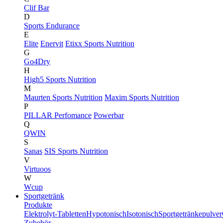
Clif Bar
D
Sports Endurance
E
Elite
Enervit
Etixx Sports Nutrition
G
Go4Dry
H
High5 Sports Nutrition
M
Maurten Sports Nutrition
Maxim Sports Nutrition
P
PILLAR Perfomance
Powerbar
Q
QWIN
S
Sanas
SIS Sports Nutrition
V
Virtuoos
W
Wcup
Sportgetränk
Produkte
Elektrolyt-Tabletten
Hypotonisch
Isotonisch
Sportgetränkepulver
Zubehör