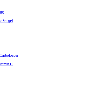
zug
ißriegel
Carboloader
itamin C