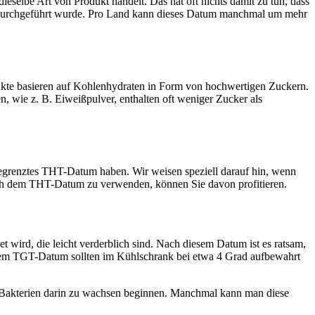
eselbe Art von Produkt handelt. Das hat oft nichts damit zu tun, dass
d durchgeführt wurde. Pro Land kann dieses Datum manchmal um mehr
ukte basieren auf Kohlenhydraten in Form von hochwertigen Zuckern.
en, wie z. B. Eiweißpulver, enthalten oft weniger Zucker als
egrenztes THT-Datum haben. Wir weisen speziell darauf hin, wenn
nach dem THT-Datum zu verwenden, können Sie davon profitieren.
 wird, die leicht verderblich sind. Nach diesem Datum ist es ratsam,
inem TGT-Datum sollten im Kühlschrank bei etwa 4 Grad aufbewahrt
 Bakterien darin zu wachsen beginnen. Manchmal kann man diese