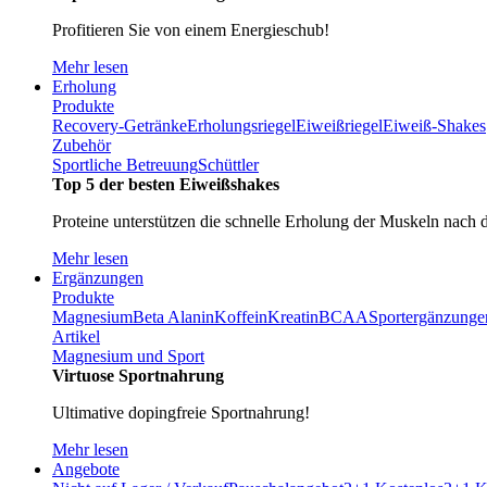
Profitieren Sie von einem Energieschub!
Mehr lesen
Erholung
Produkte
Recovery-Getränke
Erholungsriegel
Eiweißriegel
Eiweiß-Shakes
Zubehör
Sportliche Betreuung
Schüttler
Top 5 der besten Eiweißshakes
Proteine unterstützen die schnelle Erholung der Muskeln nach 
Mehr lesen
Ergänzungen
Produkte
Magnesium
Beta Alanin
Koffein
Kreatin
BCAA
Sportergänzunge
Artikel
Magnesium und Sport
Virtuose Sportnahrung
Ultimative dopingfreie Sportnahrung!
Mehr lesen
Angebote