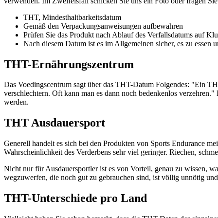
verwenden. Im Zweifelsfall schicken Sie uns ein Foto oder fragen S
THT, Mindesthaltbarkeitsdatum
Gemäß den Verpackungsanweisungen aufbewahren
Prüfen Sie das Produkt nach Ablauf des Verfallsdatums auf 
Nach diesem Datum ist es im Allgemeinen sicher, es zu essen u
THT-Ernährungszentrum
Das Voedingscentrum sagt über das THT-Datum Folgendes: "Ein THT-D
verschlechtern. Oft kann man es dann noch bedenkenlos verzehren.
werden.
THT Ausdauersport
Generell handelt es sich bei den Produkten von Sports Endurance meis
Wahrscheinlichkeit des Verderbens sehr viel geringer. Riechen, sch
Nicht nur für Ausdauersportler ist es von Vorteil, genau zu wissen, 
wegzuwerfen, die noch gut zu gebrauchen sind, ist völlig unnötig u
THT-Unterschiede pro Land