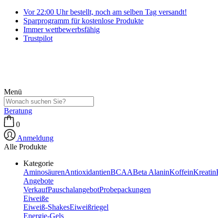
Vor 22:00 Uhr bestellt, noch am selben Tag versandt!
Sparprogramm für kostenlose Produkte
Immer wettbewerbsfähig
Trustpilot
Menü
Beratung
0
Anmeldung
Alle Produkte
Kategorie
Aminosäuren
Antioxidantien
BCAA
Beta Alanin
Koffein
Kreatin
Angebote
Verkauf
Pauschalangebot
Probepackungen
Eiweiße
Eiweiß-Shakes
Eiweißriegel
Energie-Gels