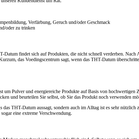
ie unseren Kundendienst um Rat.
Klumpenbildung, Verfärbung, Geruch und/oder Geschmack
nd/oder zu trinken
atum findet sich auf Produkten, die nicht schnell verderben. Nach 
" Kurzum, das Voedingscentrum sagt, wenn das THT-Datum überschritte
t um Pulver und energiereiche Produkte auf Basis von hochwertigen Zuc
mecken und beurteilen Sie selbst, ob Sie das Produkt noch verwenden 
was das THT-Datum aussagt, sondern auch im Alltag ist es sehr nützlic
nd sogar eine extreme Verschwendung.