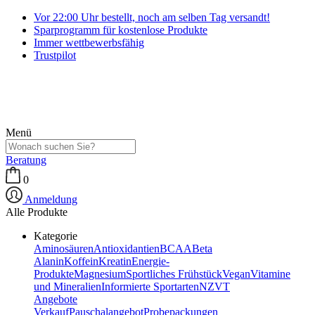
Vor 22:00 Uhr bestellt, noch am selben Tag versandt!
Sparprogramm für kostenlose Produkte
Immer wettbewerbsfähig
Trustpilot
Menü
Beratung
0
Anmeldung
Alle Produkte
Kategorie
Aminosäuren
Antioxidantien
BCAA
Beta
Alanin
Koffein
Kreatin
Energie-
Produkte
Magnesium
Sportliches Frühstück
Vegan
Vitamine
und Mineralien
Informierte Sportarten
NZVT
Angebote
Verkauf
Pauschalangebot
Probepackungen