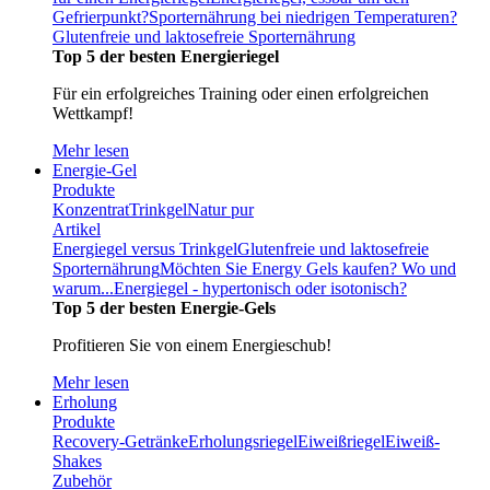
Gefrierpunkt?
Sporternährung bei niedrigen Temperaturen?
Glutenfreie und laktosefreie Sporternährung
Top 5 der besten Energieriegel
Für ein erfolgreiches Training oder einen erfolgreichen
Wettkampf!
Mehr lesen
Energie-Gel
Produkte
Konzentrat
Trinkgel
Natur pur
Artikel
Energiegel versus Trinkgel
Glutenfreie und laktosefreie
Sporternährung
Möchten Sie Energy Gels kaufen? Wo und
warum...
Energiegel - hypertonisch oder isotonisch?
Top 5 der besten Energie-Gels
Profitieren Sie von einem Energieschub!
Mehr lesen
Erholung
Produkte
Recovery-Getränke
Erholungsriegel
Eiweißriegel
Eiweiß-
Shakes
Zubehör