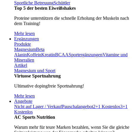
Sportliche Betreuung
Schüttler
Top 5 der besten Eiweißshakes
Proteine unterstützen die schnelle Erholung der Muskeln nach
dem Training!
Mehr lesen
Ergänzungen
Produkte
Magnesium
Beta
Alanin
Koffein
Kreatin
BCAA
Sportergänzungen
Vitamine und
Mineralien
Artikel
Magnesium und Sport
Virtuose Sportnahrung
Ultimative dopingfreie Sportnahrung!
Mehr lesen
Angebote
Nicht auf Lager / Verkauf
Pauschalangebot
2+1 Kostenlos
3+1
Kostenlos
AC Sports Nutrition
Warum mehr für teure Marken bezahlen, wenn Sie die gleiche