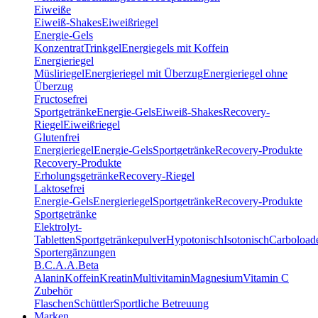
Eiweiße
Eiweiß-Shakes
Eiweißriegel
Energie-Gels
Konzentrat
Trinkgel
Energiegels mit Koffein
Energieriegel
Müsliriegel
Energieriegel mit Überzug
Energieriegel ohne
Überzug
Fructosefrei
Sportgetränke
Energie-Gels
Eiweiß-Shakes
Recovery-
Riegel
Eiweißriegel
Glutenfrei
Energieriegel
Energie-Gels
Sportgetränke
Recovery-Produkte
Recovery-Produkte
Erholungsgetränke
Recovery-Riegel
Laktosefrei
Energie-Gels
Energieriegel
Sportgetränke
Recovery-Produkte
Sportgetränke
Elektrolyt-
Tabletten
Sportgetränkepulver
Hypotonisch
Isotonisch
Carboload
Sportergänzungen
B.C.A.A.
Beta
Alanin
Koffein
Kreatin
Multivitamin
Magnesium
Vitamin C
Zubehör
Flaschen
Schüttler
Sportliche Betreuung
Marken