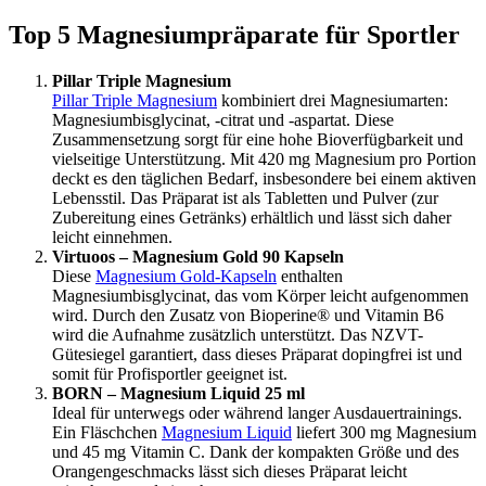
Top 5 Magnesiumpräparate für Sportler
Pillar Triple Magnesium
Pillar Triple Magnesium
kombiniert drei Magnesiumarten:
Magnesiumbisglycinat, -citrat und -aspartat. Diese
Zusammensetzung sorgt für eine hohe Bioverfügbarkeit und
vielseitige Unterstützung. Mit 420 mg Magnesium pro Portion
deckt es den täglichen Bedarf, insbesondere bei einem aktiven
Lebensstil. Das Präparat ist als Tabletten und Pulver (zur
Zubereitung eines Getränks) erhältlich und lässt sich daher
leicht einnehmen.
Virtuoos – Magnesium Gold 90 Kapseln
Diese
Magnesium Gold-Kapseln
enthalten
Magnesiumbisglycinat, das vom Körper leicht aufgenommen
wird. Durch den Zusatz von Bioperine® und Vitamin B6
wird die Aufnahme zusätzlich unterstützt. Das NZVT-
Gütesiegel garantiert, dass dieses Präparat dopingfrei ist und
somit für Profisportler geeignet ist.
BORN – Magnesium Liquid 25 ml
Ideal für unterwegs oder während langer Ausdauertrainings.
Ein Fläschchen
Magnesium Liquid
liefert 300 mg Magnesium
und 45 mg Vitamin C. Dank der kompakten Größe und des
Orangengeschmacks lässt sich dieses Präparat leicht