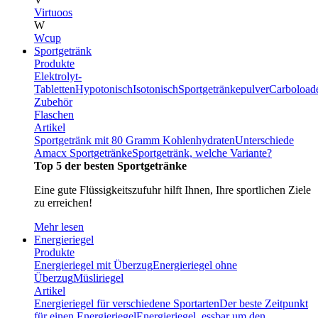
Virtuoos
W
Wcup
Sportgetränk
Produkte
Elektrolyt-
Tabletten
Hypotonisch
Isotonisch
Sportgetränkepulver
Carboload
Zubehör
Flaschen
Artikel
Sportgetränk mit 80 Gramm Kohlenhydraten
Unterschiede
Amacx Sportgetränke
Sportgetränk, welche Variante?
Top 5 der besten Sportgetränke
Eine gute Flüssigkeitszufuhr hilft Ihnen, Ihre sportlichen Ziele
zu erreichen!
Mehr lesen
Energieriegel
Produkte
Energieriegel mit Überzug
Energieriegel ohne
Überzug
Müsliriegel
Artikel
Energieriegel für verschiedene Sportarten
Der beste Zeitpunkt
für einen Energieriegel
Energieriegel, essbar um den