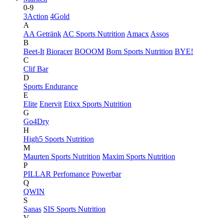
0-9
3Action
4Gold
A
AA Getränk
AC Sports Nutrition
Amacx
Assos
B
Beet-It
Bioracer
BOOOM
Born Sports Nutrition
BYE!
C
Clif Bar
D
Sports Endurance
E
Elite
Enervit
Etixx Sports Nutrition
G
Go4Dry
H
High5 Sports Nutrition
M
Maurten Sports Nutrition
Maxim Sports Nutrition
P
PILLAR Perfomance
Powerbar
Q
QWIN
S
Sanas
SIS Sports Nutrition
V