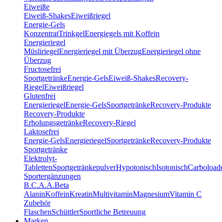
Eiweiße
Eiweiß-Shakes
Eiweißriegel
Energie-Gels
Konzentrat
Trinkgel
Energiegels mit Koffein
Energieriegel
Müsliriegel
Energieriegel mit Überzug
Energieriegel ohne
Überzug
Fructosefrei
Sportgetränke
Energie-Gels
Eiweiß-Shakes
Recovery-
Riegel
Eiweißriegel
Glutenfrei
Energieriegel
Energie-Gels
Sportgetränke
Recovery-Produkte
Recovery-Produkte
Erholungsgetränke
Recovery-Riegel
Laktosefrei
Energie-Gels
Energieriegel
Sportgetränke
Recovery-Produkte
Sportgetränke
Elektrolyt-
Tabletten
Sportgetränkepulver
Hypotonisch
Isotonisch
Carboload
Sportergänzungen
B.C.A.A.
Beta
Alanin
Koffein
Kreatin
Multivitamin
Magnesium
Vitamin C
Zubehör
Flaschen
Schüttler
Sportliche Betreuung
Marken