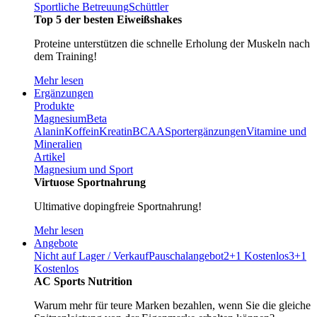
Sportliche Betreuung
Schüttler
Top 5 der besten Eiweißshakes
Proteine unterstützen die schnelle Erholung der Muskeln nach
dem Training!
Mehr lesen
Ergänzungen
Produkte
Magnesium
Beta
Alanin
Koffein
Kreatin
BCAA
Sportergänzungen
Vitamine und
Mineralien
Artikel
Magnesium und Sport
Virtuose Sportnahrung
Ultimative dopingfreie Sportnahrung!
Mehr lesen
Angebote
Nicht auf Lager / Verkauf
Pauschalangebot
2+1 Kostenlos
3+1
Kostenlos
AC Sports Nutrition
Warum mehr für teure Marken bezahlen, wenn Sie die gleiche