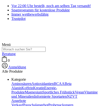
Vor 22:00 Uhr bestellt, noch am selben Tag versandt!
Sparprogramm für kostenlose Produkte
Immer wettbewerbsfähig
Trustpilot
Menü
Beratung
0
Anmeldung
Alle Produkte
Kategorie
Aminosäuren
Antioxidantien
BCAA
Beta
Alanin
Koffein
Kreatin
Energie-
Produkte
Magnesium
Sportliches Frühstück
Vegan
Vitamine
und Mineralien
Informierte Sportarten
NZVT
Angebote
Verkauf
Pauschalangebot
Probepackungen