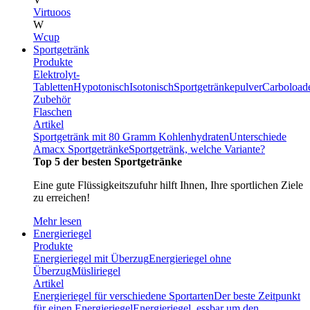
Virtuoos
W
Wcup
Sportgetränk
Produkte
Elektrolyt-
Tabletten
Hypotonisch
Isotonisch
Sportgetränkepulver
Carboload
Zubehör
Flaschen
Artikel
Sportgetränk mit 80 Gramm Kohlenhydraten
Unterschiede
Amacx Sportgetränke
Sportgetränk, welche Variante?
Top 5 der besten Sportgetränke
Eine gute Flüssigkeitszufuhr hilft Ihnen, Ihre sportlichen Ziele
zu erreichen!
Mehr lesen
Energieriegel
Produkte
Energieriegel mit Überzug
Energieriegel ohne
Überzug
Müsliriegel
Artikel
Energieriegel für verschiedene Sportarten
Der beste Zeitpunkt
für einen Energieriegel
Energieriegel, essbar um den