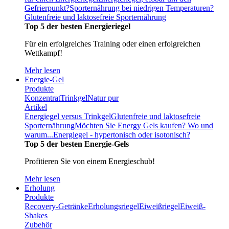
Gefrierpunkt?
Sporternährung bei niedrigen Temperaturen?
Glutenfreie und laktosefreie Sporternährung
Top 5 der besten Energieriegel
Für ein erfolgreiches Training oder einen erfolgreichen
Wettkampf!
Mehr lesen
Energie-Gel
Produkte
Konzentrat
Trinkgel
Natur pur
Artikel
Energiegel versus Trinkgel
Glutenfreie und laktosefreie
Sporternährung
Möchten Sie Energy Gels kaufen? Wo und
warum...
Energiegel - hypertonisch oder isotonisch?
Top 5 der besten Energie-Gels
Profitieren Sie von einem Energieschub!
Mehr lesen
Erholung
Produkte
Recovery-Getränke
Erholungsriegel
Eiweißriegel
Eiweiß-
Shakes
Zubehör