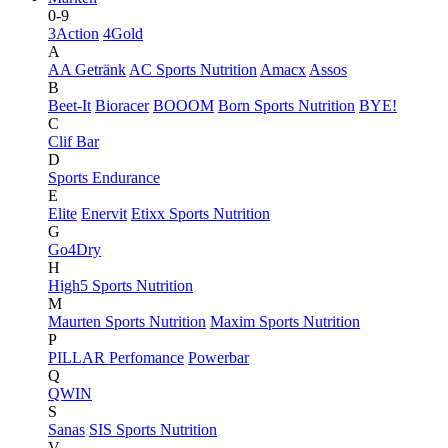
0-9
3Action
4Gold
A
AA Getränk
AC Sports Nutrition
Amacx
Assos
B
Beet-It
Bioracer
BOOOM
Born Sports Nutrition
BYE!
C
Clif Bar
D
Sports Endurance
E
Elite
Enervit
Etixx Sports Nutrition
G
Go4Dry
H
High5 Sports Nutrition
M
Maurten Sports Nutrition
Maxim Sports Nutrition
P
PILLAR Perfomance
Powerbar
Q
QWIN
S
Sanas
SIS Sports Nutrition
V