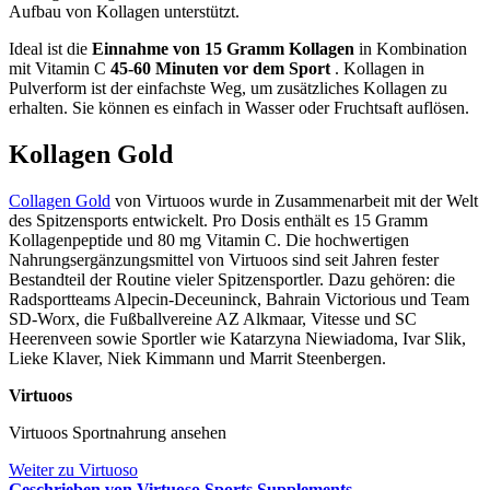
Aufbau von Kollagen unterstützt.
Ideal ist die
Einnahme von 15 Gramm Kollagen
in Kombination
mit Vitamin C
45-60 Minuten vor dem Sport
. Kollagen in
Pulverform ist der einfachste Weg, um zusätzliches Kollagen zu
erhalten. Sie können es einfach in Wasser oder Fruchtsaft auflösen.
Kollagen Gold
Collagen Gold
von Virtuoos wurde in Zusammenarbeit mit der Welt
des Spitzensports entwickelt. Pro Dosis enthält es 15 Gramm
Kollagenpeptide und 80 mg Vitamin C. Die hochwertigen
Nahrungsergänzungsmittel von Virtuoos sind seit Jahren fester
Bestandteil der Routine vieler Spitzensportler. Dazu gehören: die
Radsportteams Alpecin-Deceuninck, Bahrain Victorious und Team
SD-Worx, die Fußballvereine AZ Alkmaar, Vitesse und SC
Heerenveen sowie Sportler wie Katarzyna Niewiadoma, Ivar Slik,
Lieke Klaver, Niek Kimmann und Marrit Steenbergen.
Virtuoos
Virtuoos Sportnahrung ansehen
Weiter zu Virtuoso
Geschrieben von Virtuoso Sports Supplements